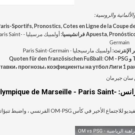
الألمانية والروسية:
aris-Sportifs, Pronostics, Cotes en Ligne de la Coupe 
Apuesta, Pronóstico
فرانشيسيا:
أولمبيك مرسيليا - is Saint
Germain
أولمبيك مارسيجليا - Paris Saint-Germain
тавки، прогнозы، коэфициенты на утбол Лиги 1 ра
راهن على صدمة كلاسيكو لكوبيه دو فرانس: lympique de Marseille - Paris Saint
مثل إحساس ديجا فو؟ ابحث عن النقاط البارزة في الفيديو للاجتماع الأخير في كأس OM-PSG الفرنسي ، واضبط
هنة الرياضية - OM vs PSG