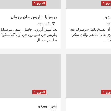
وري 1
الدوري 1
شو
مرسيليا - باريس سان جرمان
18 سنة منذ
أن يصدق ذلك! سوشو لم يعد
بعد أسبوع أوروبي فاشل ، يلتقي مرسيليا
تح العام الماضي والذي تمكن
وباريس في فيلودروم في أول "كلاسيكو"
ذ ...
هذا الموسم. ال...
وري 1
الدوري 1
نيس - بوردو