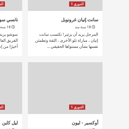
الدوري 1
الد
سانت إتيان غرونوبل
نانسي سو
18 سنة منذ
18 سنة منذ
المرجل يريد أن يزئير! تكتسب سانت
سوشو يريد 
إتيان ، مباراة تلو الأخرى ، الثقة وتطمئن
الفريق الفا
نفسها بشأن مستواها الحقيقي ...
أخيرًا من إنقا
الدوري 1
الد
أوكسير - ليون
ليل كاين