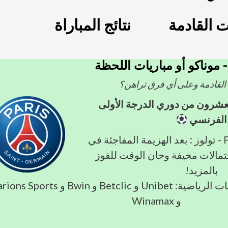
ت القادمة
نتائج المباراة
 موناكو أو مباريات اللحظة
 القادمة وعلى أي فرق تراهن؟
لعشرون من دوري الدرجة الأولى
الفرنسي
ز
:
بعد الهزيمة المفاجئة في
احتمالات مخيفة وحان الوقت للفوز
بالمزيد!
احتمالات مواقع المراهنات الرياضية: Unibet و Betclic و Bwin و orts
و Winamax