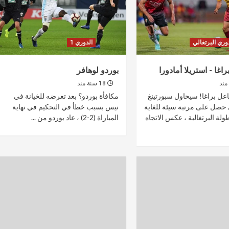
وري البرتغالي
الدوري 1
اغا - استريلا أمادورا
بوردو لوهافر
18 سنة منذ
عل براغا! سيحاول سبورتينغ
مكافأة بوردو؟ بعد تعرضه للخيانة في
ي حصل على مرتبة سيئة للغاية
نيس بسبب خطأ في التحكيم في نهاية
ولة البرتغالية ، عكس الاتجاه
المباراة (2-2) ، عاد بوردو من ...