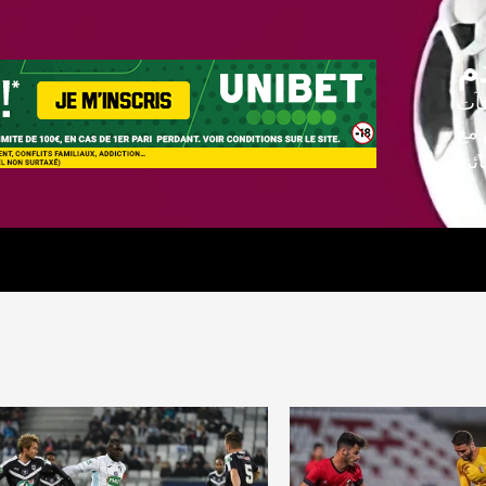
م
فآت
 مع