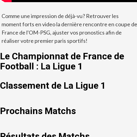
Comme une impression de déjà-vu? Retrouver les
moment forts en video la dernière rencontre en coupe d
France de l'OM-PSG, ajuster vos pronostics afin de
réaliser votre premier paris sportifs!
Le Championnat de France de
Football : La Ligue 1
Classement de La Ligue 1
Prochains Matchs
Résultats des Matchs