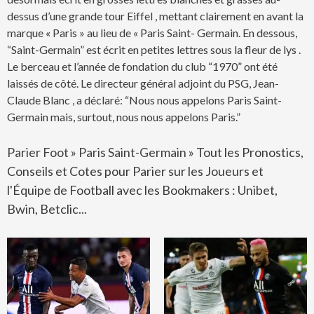
dessus d’une grande tour Eiffel , mettant clairement en avant la
marque « Paris » au lieu de « Paris Saint- Germain. En dessous,
“Saint-Germain” est écrit en petites lettres sous la fleur de lys .
Le berceau et l’année de fondation du club “1970” ont été
laissés de côté. Le directeur général adjoint du PSG, Jean-
Claude Blanc , a déclaré: “Nous nous appelons Paris Saint-
Germain mais, surtout, nous nous appelons Paris.”
Parier Foot
»
Paris Saint-Germain
» Tout les Pronostics,
Conseils et Cotes pour Parier sur les Joueurs et
l'Équipe de Football avec les Bookmakers : Unibet,
Bwin, Betclic...