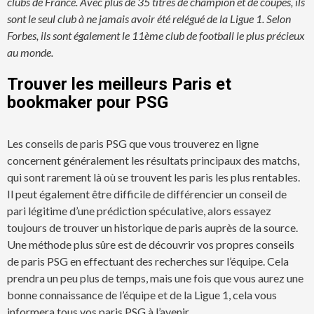
clubs de France. Avec plus de 35 titres de champion et de coupes, ils
sont le seul club à ne jamais avoir été relégué de la Ligue 1. Selon
Forbes, ils sont également le 11ème club de football le plus précieux
au monde.
Trouver les meilleurs Paris et
bookmaker pour PSG
Les conseils de paris PSG que vous trouverez en ligne
concernent généralement les résultats principaux des matchs,
qui sont rarement là où se trouvent les paris les plus rentables.
Il peut également être difficile de différencier un conseil de
pari légitime d’une prédiction spéculative, alors essayez
toujours de trouver un historique de paris auprès de la source.
Une méthode plus sûre est de découvrir vos propres conseils
de paris PSG en effectuant des recherches sur l’équipe. Cela
prendra un peu plus de temps, mais une fois que vous aurez une
bonne connaissance de l’équipe et de la Ligue 1, cela vous
informera tous vos paris PSG à l’avenir.