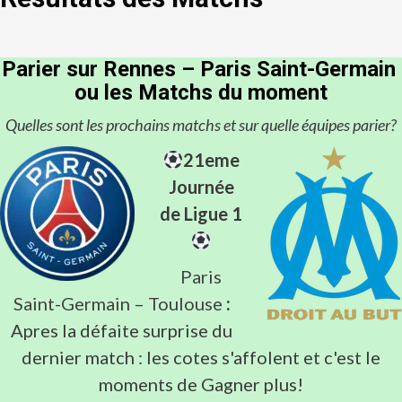
Parier sur Rennes – Paris Saint-Germain
ou les Matchs du moment
Quelles sont les prochains matchs et sur quelle équipes parier?
21eme
Journée
de Ligue 1
Paris
Saint-Germain – Toulouse
:
Apres la défaite surprise du
dernier match : les cotes s'affolent et c'est le
moments de Gagner plus!