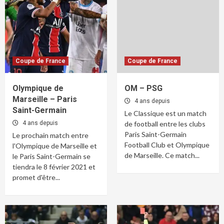
Coupe de France
Coupe de France
Olympique de
OM – PSG
Marseille – Paris
4 ans depuis
Saint-Germain
Le Classique est un match
4 ans depuis
de football entre les clubs
Paris Saint-Germain
Le prochain match entre
Football Club et Olympique
l'Olympique de Marseille et
de Marseille. Ce match...
le Paris Saint-Germain se
tiendra le 8 février 2021 et
promet d'être...