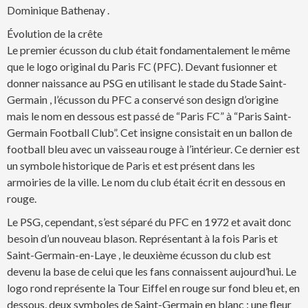
Dominique Bathenay .
Évolution de la crête
Le premier écusson du club était fondamentalement le même
que le logo original du Paris FC (PFC). Devant fusionner et
donner naissance au PSG en utilisant le stade du Stade Saint-
Germain , l’écusson du PFC a conservé son design d’origine
mais le nom en dessous est passé de “Paris FC” à “Paris Saint-
Germain Football Club”. Cet insigne consistait en un ballon de
football bleu avec un vaisseau rouge à l’intérieur. Ce dernier est
un symbole historique de Paris et est présent dans les
armoiries de la ville. Le nom du club était écrit en dessous en
rouge.
Le PSG, cependant, s’est séparé du PFC en 1972 et avait donc
besoin d’un nouveau blason. Représentant à la fois Paris et
Saint-Germain-en-Laye , le deuxième écusson du club est
devenu la base de celui que les fans connaissent aujourd’hui. Le
logo rond représente la Tour Eiffel en rouge sur fond bleu et, en
dessous, deux symboles de Saint-Germain en blanc : une fleur