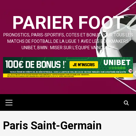
Aller
au
PARIER FOOT
contenu
PRONOSTICS, PARIS-SPORTIFS, COTES ET BONUS POUR TOUS LES
MATCHS DE FOOTBALL DE LA LIGUE 1 AVEC LES BOOKMAKERS
UNIBET, BWIN : MISER SUR L'ÉQUIPE VAINQUEUR!
Menu
primaire
Paris Saint-Germain