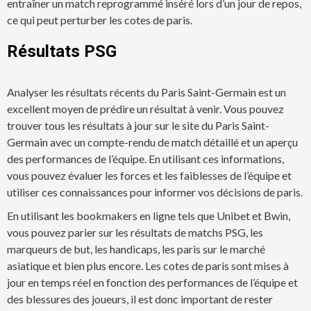
entraîner un match reprogrammé inséré lors d’un jour de repos,
ce qui peut perturber les cotes de paris.
Résultats PSG
Analyser les résultats récents du Paris Saint-Germain est un
excellent moyen de prédire un résultat à venir. Vous pouvez
trouver tous les résultats à jour sur le site du Paris Saint-
Germain avec un compte-rendu de match détaillé et un aperçu
des performances de l’équipe. En utilisant ces informations,
vous pouvez évaluer les forces et les faiblesses de l’équipe et
utiliser ces connaissances pour informer vos décisions de paris.
En utilisant les bookmakers en ligne tels que Unibet et Bwin,
vous pouvez parier sur les résultats de matchs PSG, les
marqueurs de but, les handicaps, les paris sur le marché
asiatique et bien plus encore. Les cotes de paris sont mises à
jour en temps réel en fonction des performances de l’équipe et
des blessures des joueurs, il est donc important de rester