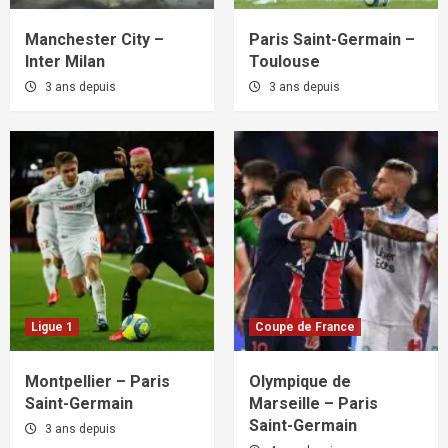
Manchester City –
Paris Saint-Germain –
Inter Milan
Toulouse
3 ans depuis
3 ans depuis
Ligue 1
Coupe de France
Montpellier – Paris
Olympique de
Saint-Germain
Marseille – Paris
Saint-Germain
3 ans depuis