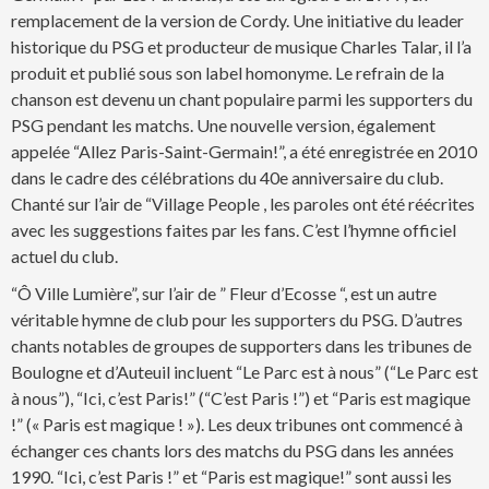
remplacement de la version de Cordy. Une initiative du leader
historique du PSG et producteur de musique Charles Talar, il l’a
produit et publié sous son label homonyme. Le refrain de la
chanson est devenu un chant populaire parmi les supporters du
PSG pendant les matchs. Une nouvelle version, également
appelée “Allez Paris-Saint-Germain!”, a été enregistrée en 2010
dans le cadre des célébrations du 40e anniversaire du club.
Chanté sur l’air de “Village People , les paroles ont été réécrites
avec les suggestions faites par les fans. C’est l’hymne officiel
actuel du club.
“Ô Ville Lumière”, sur l’air de ” Fleur d’Ecosse “, est un autre
véritable hymne de club pour les supporters du PSG. D’autres
chants notables de groupes de supporters dans les tribunes de
Boulogne et d’Auteuil incluent “Le Parc est à nous” (“Le Parc est
à nous”), “Ici, c’est Paris!” (“C’est Paris !”) et “Paris est magique
!” (« Paris est magique ! »). Les deux tribunes ont commencé à
échanger ces chants lors des matchs du PSG dans les années
1990. “Ici, c’est Paris !” et “Paris est magique!” sont aussi les