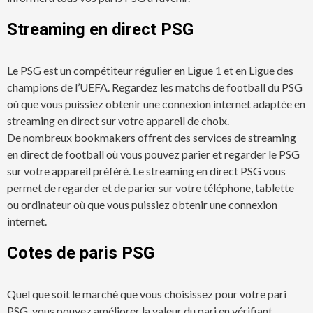
Streaming en direct PSG
Le PSG est un compétiteur régulier en Ligue 1 et en Ligue des
champions de l’UEFA. Regardez les matchs de football du PSG
où que vous puissiez obtenir une connexion internet adaptée en
streaming en direct sur votre appareil de choix.
De nombreux bookmakers offrent des services de streaming
en direct de football où vous pouvez parier et regarder le PSG
sur votre appareil préféré. Le streaming en direct PSG vous
permet de regarder et de parier sur votre téléphone, tablette
ou ordinateur où que vous puissiez obtenir une connexion
internet.
Cotes de paris PSG
Quel que soit le marché que vous choisissez pour votre pari
PSG, vous pouvez améliorer la valeur du pari en vérifiant