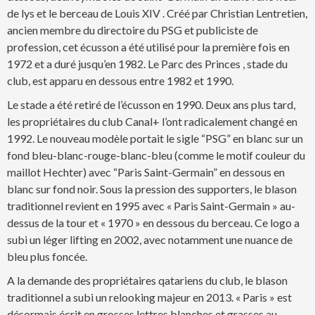
de lys et le berceau de Louis XIV . Créé par Christian Lentretien,
ancien membre du directoire du PSG et publiciste de
profession, cet écusson a été utilisé pour la première fois en
1972 et a duré jusqu’en 1982. Le Parc des Princes , stade du
club, est apparu en dessous entre 1982 et 1990.
Le stade a été retiré de l’écusson en 1990. Deux ans plus tard,
les propriétaires du club Canal+ l’ont radicalement changé en
1992. Le nouveau modèle portait le sigle “PSG” en blanc sur un
fond bleu-blanc-rouge-blanc-bleu (comme le motif couleur du
maillot Hechter) avec “Paris Saint-Germain” en dessous en
blanc sur fond noir. Sous la pression des supporters, le blason
traditionnel revient en 1995 avec « Paris Saint-Germain » au-
dessus de la tour et « 1970 » en dessous du berceau. Ce logo a
subi un léger lifting en 2002, avec notamment une nuance de
bleu plus foncée.
A la demande des propriétaires qatariens du club, le blason
traditionnel a subi un relooking majeur en 2013. « Paris » est
désormais écrit en grosses lettres blanches et grasses au-