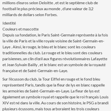
millions d’euros selon Deloitte , et est le septième club de
football le plus précieux au monde , d’une valeur de 3,2
milliards de dollars selon Forbes.
Identité
Couleurs et mascotte
Depuis sa fondation, le Paris Saint-Germain représente à la fois
la ville de Paris et la ville royale voisine de Saint-Germain-en-
Laye . Ainsi, le rouge, le bleu et le blanc sont les couleurs
traditionnelles du club. Le rouge et le bleu sont des couleurs
parisiennes, un clin d’œil aux figures révolutionnaires Lafayette
et Jean Sylvain Bailly , et le blanc est un symbole de la royauté
française et de Saint-Germain-en-Laye.
Sur l’écusson du club, la Tour Eiffel en rouge et le fond bleu
représentent Paris, tandis que la fleur de lys en blanc rappelle
les armoiries de Saint-Germain-en-Laye. La fleur de lys est
également un symbole royal et rappelle que le roi français Louis
XIV est né dans la ville. Au cours de son histoire, le PSG a brandi
plusieurs écussons, mais tous arboraient les trois couleurs