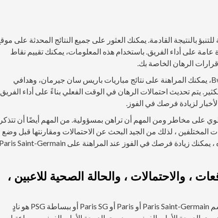
Paris S الأخيرة طريقة رائعة للتنبؤ بالنتيجة القادمة. يمكنك العثور على جميع النتائج المحدثة على موق
مباراة ونظرة عامة على أداء الفريق. باستخدام هذه المعلومات، يمكنك تقييم نقاط
قرارات الرهان الخاصة بك.
باستخدام وكلاء المراهنات عبر الإنترنت مثل Unibet وBwin، يمكنك المراهنة على نتائج مباريات باريس سان جيرمان، وهدافي
ثير. يتم تحديث احتمالات الرهان في الوقت الفعلي بناءً على أداء الفريق
لأخبار لزيادة فرصك في الفوز.
طوي على مخاطر ومن المهم أن تراهن بمسؤولية. من المهم أيضًا أن تتذكر
ات المختلفين ، لذلك من الجيد البحث عن الاحتمالات ومقارنتها قبل وضع
الرهان. باستخدام نصائح ومعلومات الرهان المذكورة أعلاه ، يمكنك زيادة فرصك في الفوز عند المراهنة على aris Saint-Germain
 ، والاحتمالات ، والحالة الصحية للاعبين ،
Paris Saint-Germain Football Club ، يشار إليه عادةً باسم Paris Saint-Germain أو Paris أو Paris SG أو ببساطة PSG هو نادٍ
ري الدرجة الأولى الفرنسي ، دوري الدرجة الأولى الفرنسي. وباعتباره