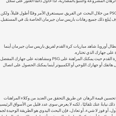
الرهان المشروعة والتنبؤ بالمضاربة، لذا حاول دائمًا العثور على سجل
الطريقة الأكثر أمانًا هي اكتشاف نصائح الرهان الخاصة بـ PSG من خلال البحث عن الفريق. سيستغرق الأمر وقتًا أطول قليلاً، ولكن
مان منافس منتظم في Ligue 1 ودوري أبطال أوروبا. شاهد مباريات كرة القدم لفريق باريس سان جيرمان أينما
على جهازك الذي تختاره.
يقدم العديد من وكلاء المراهنات خدمات البث المباشر لكرة القدم حيث يمكنك المراهنة على PSG ومشاهدته على جهازك المفضل
مشاهدة والمراهنة على هاتفك أو جهازك اللوحي أو الكمبيوتر أينما يمكنك الحصول على اتصال
ه لرهان PSG الخاص بك ، يمكنك تحسين قيمة الرهان عن طريق التحقق من العديد من وكلاء المراهنات
 نيابةً عنك تلقائيًا ، لكنه لا يعرض سوى عدد قليل من الأسواق الرئيسية
، أو فوز لا شيء، أو تعادل، فإن البحث اليدوي هو الطريقة الوحيدة لجم