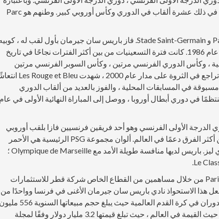
أنجح أندية فرنسا ، فقد فاز بأكثر من 40 جائزة رسمية ، بما في ذلك عشرة ألقاب في الدوري وكأس أوروبي كبير. وطنهم هو Parc
تأسست Les Parisiens في عام 1970 ، بعد اندماج Paris FC و Stade Saint-Germain. فاز باريس سان جيرمان بأول لقب له ، كوبي
دي فرانس ، في عام 1982 ولقبه الأول في الدرجة الأولى عام 1986. كانت فترة التسعينيات من بين أكثر الفترات نجاحًا في تاريخ
رنسية ، وكأس الدوري الفرنسي مرتين ، وكأس السوبر الفرنسي مرتين
وكأس الكؤوس الأوروبية في عام 1996. بعد معاناتهم من تراجع في الثروة على مدار عام 2000 ، شهدت Bleu
منة غير مسبوقة في المسابقات المحلية ، والفوز بالعديد من ألقاب الدوري
ظمًا في دوري أبطال أوروبا ، ووصل إلى المباراة النهائية الأولى في عام
 الدرجة الأولى الفرنسي وهو أحد فريقين فرنسيين فازا بلقب أوروبي
كبير. إنه نادي كرة القدم الأكثر شعبية في فرنسا وواحد من أكثر الفرق دعمًا في العالم. ألوان مجموعة PSG الرئيسية هي الأحمر
والأزرق والأبيض ، وشعارها يتميز ببرج إيفل وزهرة فلور دي ليز. باريس لديها منافسة طويلة الأمد مع Olympique de Marseille ؛
تميم بن حمد آل ثاني ، أمير قطر ، يمتلك Paris Saint-Germain من خلال مساهمين من القطاع الخاص شركة قطر للاستثمارات
QS) ، التي اشترت النادي في عام 2011. وقد جعل هذا الاستحواذ نادي باريس سان جيرمان الأغنى في فرنسا وواحدًا من
الأغنى في العالم. . تمتلك باريس حاليًا سادس أعلى معدل دوران في كرة القدم العالمية حيث يبلغ حجم مبيعاتها السنوية 556 
يورو وفقًا لشركة Deloitte ، وهي سابع نادي كرة قدم من حيث القيمة في العالم ، حيث تبلغ قيمتها 3.2 مليار دولار وفقًا لمجلة