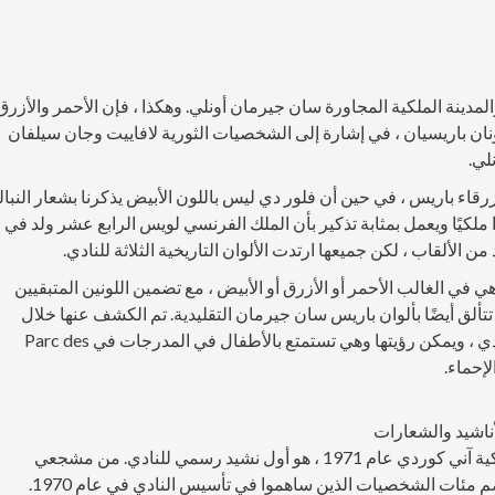
Paris Saint-Germa مدينة باريس والمدينة الملكية المجاورة سان جيرمان أونلي. وهكذا ، فإن الأحمر والأزرق
 لونان باريسيان ، في إشارة إلى الشخصيات الثورية لافاييت وجان سيلفان
لي.
زرقاء باريس ، في حين أن فلور دي ليس باللون الأبيض يذكرنا بشعار النبال
 ملكيًا ويعمل بمثابة تذكير بأن الملك الفرنسي لويس الرابع عشر ولد في
 الألقاب ، لكن جميعها ارتدت الألوان التاريخية الثلاثة للنادي.
ي الغالب الأحمر أو الأزرق أو الأبيض ، مع تضمين اللونين المتبقيين
 تتألق أيضًا بألوان باريس سان جيرمان التقليدية. تم الكشف عنها خلال
بطولة باريس 2010 احتفالاً بالذكرى الأربعين لتأسيس النادي ، ويمكن رؤيتها وهي تستمتع بالأطفال في المدرجات في Parc des
"اذهب إلى باريس! »، الذي سجلته الممثلة والمغنية البلجيكية آني كوردي عام 1971 ، هو أول نشيد رسمي للنادي. من مشجعي
باريس سان جيرمان منذ بدايتها ، كانت جزءًا من جمعية تضم مئات الشخصيات الذين ساهموا في تأسيس النادي في عام 1970.