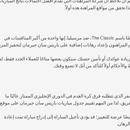
 أن نلاحظ أن شركة المراهنات التي تقدم أفضل احتمالات نتائج المباريا
 تحقق من مواقع المراهنة هذه أولاً.
يلعب باريس سان جيرمان الديربي الفرنسي، المعروف أيضًا باسم The Classic، ضد مرسيليا. إنها واحدة من أكبر المنافسات في
وم المراهنون بإعداد رهانات إضافية على باريس سان جيرمان لتحفيز المزي
زيادة عوائدك أو تأمين حصتك. سيكون بعضها متاحًا للعملاء الجدد فقط، لذ
الأحكام أولاً للتأكد من أنك لا تضيع وقتك.
ر الذي تتطلبه فرق كرة القدم في الدوري الإنجليزي الممتاز. غالبًا ما
الفريق، لذا من المهم تقييم جدول مباريات باريس سان جيرمان على موقع
ضًا عرضة للتغيير؛ قد يؤدي تأجيل المباراة إلى إدراج مباراة تمت إعادة
لرهان.