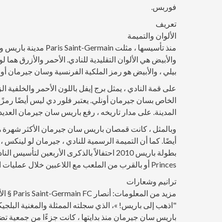
فوربس.
تعريف
الألوان والتميمة
منذ تأسيسها ، مثلت in
والأبيض هي الألوان التقليدية للنادي. الأحمر والأزرق هما
بيلي ، والأبيض هو رمز الملكية الفرنسية وسان جيرمان أون
على قمة النادي ، يمثل برج إيفل باللون الأحمر والخلفية ال
الخاص بسان جيرمان أونلي. يعتبر فلور دي ليس أيضًا رمزًا
المدينة. على مدار تاريخه ، رفع باريس سان جيرمان العديد من
وبالمثل ، كانت قمصان باريس سان جيرمان الأكثر شهرة هي ف
أيضًا. كما أن التميمة الرسمية للنادي ، جيرمان لو لينكس ،
Princes أو بالقرب من الملعب مع اللاعبين خلال عمليات الإحماء.
ترانيم وشعارات
مزيد من المعلومات: أنصار Paris Saint-Germain FC § الأناشيد والشعارات