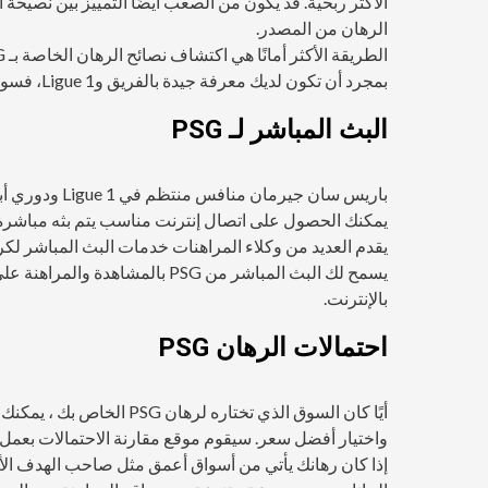
الأكثر ربحية. قد يكون من الصعب أيضًا التمييز بين نصيحة 
الرهان من المصدر.
بمجرد أن تكون لديك معرفة جيدة بالفريق وLigue 1، فسوف يُبلغ ذلك جميع رهانات باريس سان جيرمان الخاصة بك في المستقبل.
البث المباشر لـ PSG
باريس سان جير
يمكنك الحصول على اتصال إنترنت مناسب يتم بثه مباشرة 
يسمح لك البث المباشر من PSG بال
بالإنترنت.
احتمالات الرهان PSG
أيًا كان السوق الذي تختار
واختيار أفضل سعر. سيقوم موقع مقارنة الاحتمالات بعمل ذلك
إذا كان رهانك يأتي من أسواق أعمق مثل صاحب الهدف الأول