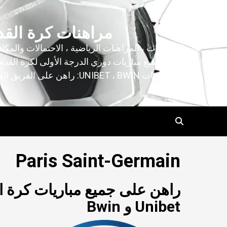
خطى
لى
مراهنات كرة القد
لمحتوى
التنبؤات ، المراهنات الرياضية ، الاحتمالات والمكا
لجميع مباريات دوري الدرجة الأولى لكرة القدم
المراهنات UNIBET ، BWIN: راهن على الفريق الفائز!
Paris Saint-Germain
Unibet و Bwin