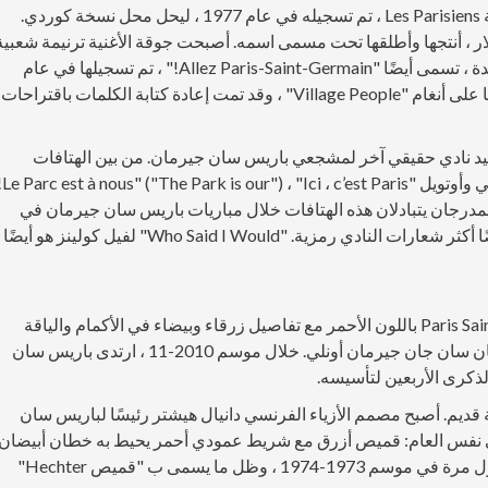
النشيد الثاني للنادي ، "أليز باريس سان جيرمان!" بواسطة Les Parisiens ، تم تسجيله في عام 1977 ، ليحل محل نسخة كوردي.
ي تشارلز تالار ، أنتجها وأطلقها تحت مسمى اسمه. أصبحت جوقة الأغنية ترنيمة شعبية
بين أنصار باريس سان جيرمان خلال المباريات. نسخة جديدة ، تسمى أيضًا "Allez Paris-Saint-Germain!" ، تم تسجيلها في عام
2010 كجزء من احتفالات الذكرى الأربعين للنادي. تم غنائها على أنغام "Village People" ، وقد تمت إعادة كتابة الكلمات باقتراحات
Ô " ، على أنغام "Fleur d'Ecosse" ، هو نشيد نادي حقيقي آخر لمشجعي باريس سان جيرمان. من بين الهتافات
البارزة الأخرى من مجم
المدرجان يتبادلان هذه الهتافات خلال مباريات باريس سان جيرمان في
التسعينيات. "هنا ، إنها باريس!" و "باريس ساحرة!" هي أيضًا أكثر شعارات النادي رمزية. "Who Said I Would" لفيل كولينز هو أيضًا
في المواسم الثلاثة الأولى ، كان قميص فريق Paris Saint-Germain باللون الأحمر مع تفاصيل زرقاء وبيضاء في الأكمام والياقة
لتوحيد ألوان النادي الثلاثة: أحمر وأزرق باريس ، وأبيض سان سان جان جيرمان أونلي. خلال موسم 2010-11 ، ارتدى باريس سان
ذكرى الأربعين لتأسيسه.
وبيوت الأزياء في المدينة قديم. أصبح مصمم الأزياء الفرنسي دانيال هيشتر رئيسًا لباريس سان
يدي للنادي في نفس العام: قميص أزرق مع شريط عمودي أحمر يحيط به خطان أبيضان
رفيعان (أزرق - أبيض - أحمر - أبيض - أزرق). تم ارتداؤه لأول مرة في موسم 1973-1974 ، وظل ما يسمى ب "قميص Hechter"