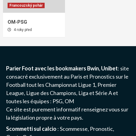
Francouzský pohár
OM-PSG
4 roky před
Parier Foot avec les bookmakers Bwin, Unibet
: site
consacré exclusivement au Paris et Pronostics sur le
Football tout les Championnat
Ligue 1
, Premier
League, Ligue des Champions, Liga et Série A et
toutes les équipes :
PSG
, OM
Ce site est purement informatif renseignez vous sur
la législation propre à votre pays.
Scommetti sul calcio
: Scommesse, Pronostic,