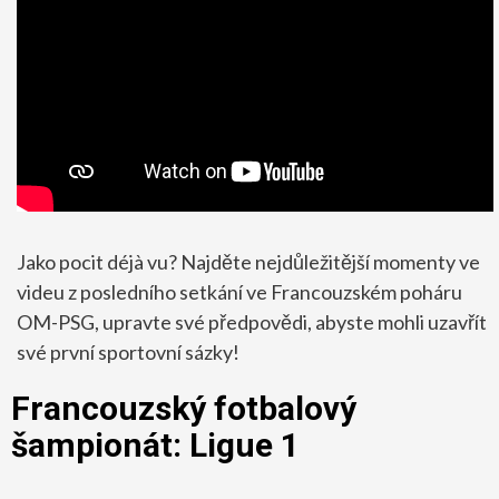
Jako pocit déjà vu? Najděte nejdůležitější momenty ve
videu z posledního setkání ve Francouzském poháru
OM-PSG, upravte své předpovědi, abyste mohli uzavřít
své první sportovní sázky!
Francouzský fotbalový
šampionát: Ligue 1