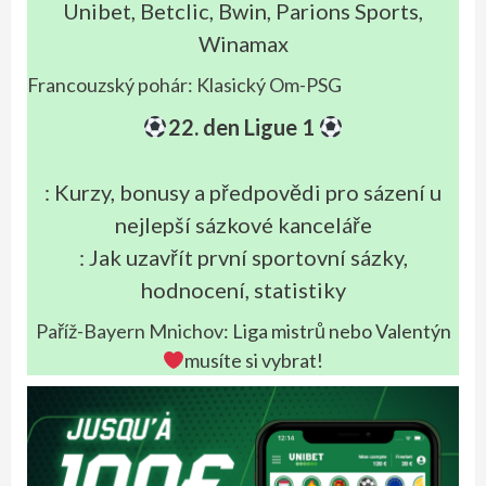
Unibet, Betclic, Bwin, Parions Sports,
Winamax
Francouzský pohár: Klasický Om-PSG
22. den Ligue 1
: Kurzy, bonusy a předpovědi pro sázení u
nejlepší sázkové kanceláře
: Jak uzavřít první sportovní sázky,
hodnocení, statistiky
Paříž-Bayern Mnichov
: Liga mistrů nebo Valentýn
musíte si vybrat!