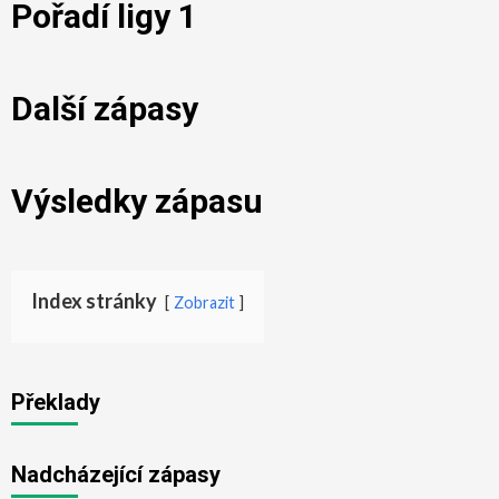
Pořadí ligy 1
Další zápasy
Výsledky zápasu
Index stránky
Zobrazit
Překlady
Nadcházející zápasy