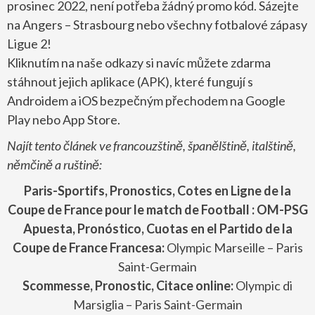
prosinec 2022, není potřeba žádný promo kód. Sázejte
na Angers – Strasbourg nebo všechny fotbalové zápasy
Ligue 2!
Kliknutím na naše odkazy si navíc můžete zdarma
stáhnout jejich aplikace (APK), které fungují s
Androidem a iOS bezpečným přechodem na Google
Play nebo App Store.
Najít tento článek ve francouzštině, španělštině, italštině,
němčině a ruštině:
Paris-Sportifs, Pronostics, Cotes en Ligne de la
Coupe de France pour le match de Football : OM-PSG
Apuesta, Pronóstico, Cuotas en el Partido de
la
Coupe de France
Francesa:
Olympic Marseille – Paris
Saint-Germain
Scommesse, Pronostic, Citace online:
Olympic di
Marsiglia – Paris Saint-Germain