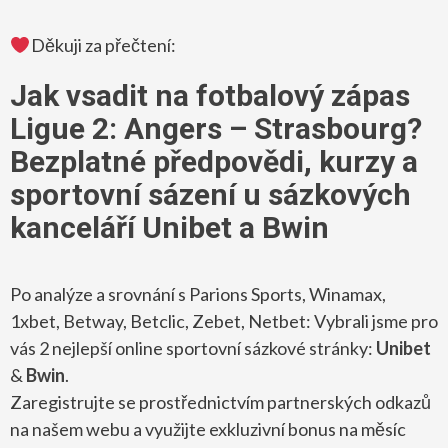
Děkuji za přečtení:
Jak vsadit na fotbalový zápas
Ligue 2: Angers – Strasbourg?
Bezplatné předpovědi, kurzy a
sportovní sázení u sázkových
kanceláří Unibet a Bwin
Po analýze a srovnání s Parions Sports, Winamax,
1xbet, Betway, Betclic, Zebet, Netbet: Vybrali jsme pro
vás 2 nejlepší online sportovní sázkové stránky:
Unibet
&
Bwin
.
Zaregistrujte se prostřednictvím partnerských odkazů
na našem webu a využijte exkluzivní bonus na měsíc