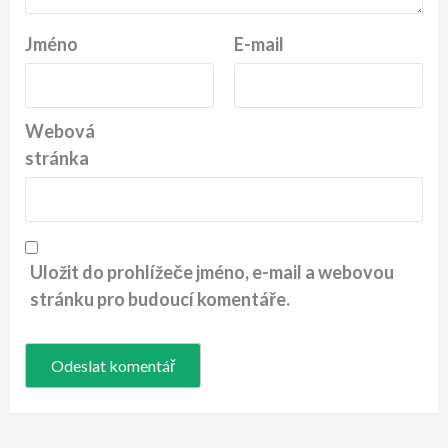
Jméno
E-mail
Webová
stránka
Uložit do prohlížeče jméno, e-mail a webovou
stránku pro budoucí komentáře.