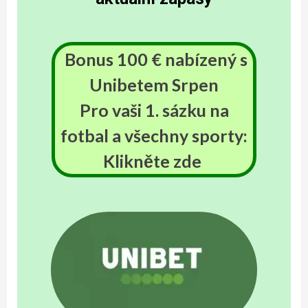
Bonus 100 € nabízený s
Unibetem
Srpen
Pro vaši 1. sázku na
fotbal a všechny sporty:
Klikněte zde