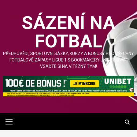
Přejít
na
SÁZENÍ NA
obsah
FOTBAL
PŘEDPOVĚDI, SPORTOVNÍ SÁZKY, KURZY A BONUSY PRO VŠECHNY
FOTBALOVÉ ZÁPASY LIGUE 1 S BOOKMAKERY UNIBET, BWIN:
VSAĎTE SI NA VÍTĚZNÝ TÝM!
Hlavní
nabídka