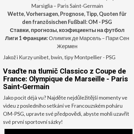
Marsiglia – Paris Saint-Germain
Wette, Vorhersagen, Prognose, Tipp, Quoten für
den französischen Fußball: OM - PSG
Ставки, прогнозы, коэфициенты на футбол
Лиги 1 Франции:
Олимпик де Марсель – Пари Сен
Жермен
Jakož i
Kurzy unibet, bwin, tipy Montpellier - PSG
Vsaďte na tlumič Classico z Coupe de
France: Olympique de Marseille - Paris
Saint-Germain
Jako pocit déjà vu? Najděte nejdůležitější momenty ve
videu z posledního setkání ve Francouzském poháru
OM-PSG, upravte své předpovědi, abyste mohli uzavřít
své první sportovní sázky!