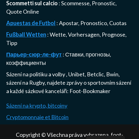
Scommetti sul calcio
: Scommesse, Pronostic,
Quote Online
Apuestas de Futbol
: Apostar, Pronostico, Cuotas
Fußball Wetten
: Wette, Vorhersagen, Prognose,
Tipp
Парьер-сюр-ле-фут
: Ставки, прогнозы,
коэффициенты
Sázení na politiku a volby
,
Unibet, Betclic, Bwin,
sázení na Rugby
, najdete zprávy o sportovním sázení
a každé sázkové kanceláři:
Foot-Bookmaker
Sázení na krypto, bitcoiny
Cryptomonnaie et Bitcoin
Copyright © Všechna práva vyhrazena. foot-