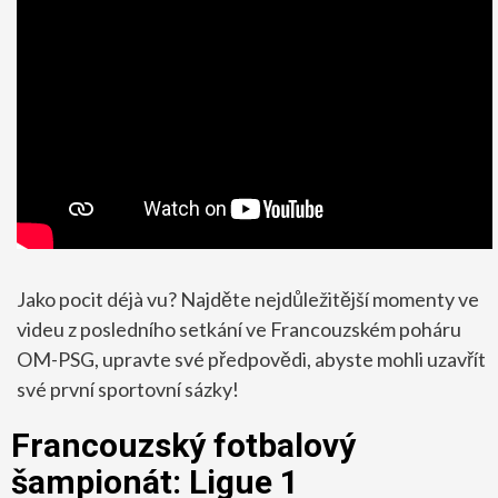
Jako pocit déjà vu? Najděte nejdůležitější momenty ve
videu z posledního setkání ve Francouzském poháru
OM-PSG, upravte své předpovědi, abyste mohli uzavřít
své první sportovní sázky!
Francouzský fotbalový
šampionát: Ligue 1