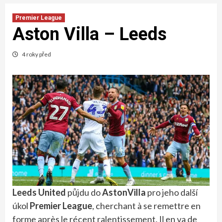
Premier League
Aston Villa – Leeds
4 roky před
Leeds United
půjdu do
AstonVilla
pro jeho další
úkol
Premier League
, cherchant à se remettre en
forme après le récent ralentissement. Il en va de