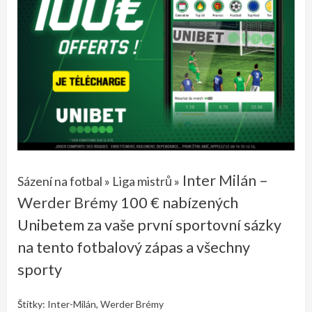
Inter Milán –
Sázení na fotbal
»
Liga mistrů
»
Werder Brémy
100 € nabízených
Unibetem za vaše první sportovní sázky
na tento fotbalový zápas a všechny
sporty
Štítky:
Inter-Milán
,
Werder Brémy