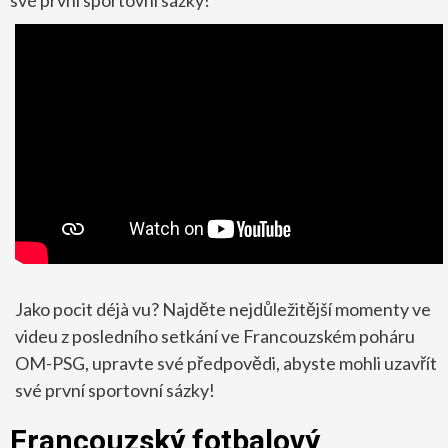
Jako pocit déjà vu? Najděte nejdůležitější momenty ve
videu z posledního setkání ve Francouzském poháru
OM-PSG, upravte své předpovědi, abyste mohli uzavřít
své první sportovní sázky!
Francouzský fotbalový