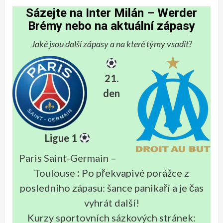
Sázejte na Inter Milán – Werder
Brémy nebo na aktuální zápasy
Jaké jsou další zápasy a na které týmy vsadit?
21.
den
Ligue 1
Paris Saint-Germain –
Toulouse
:
Po překvapivé porážce z
posledního zápasu: šance panikaří a je čas
vyhrát další!
Kurzy sportovních sázkových stránek: