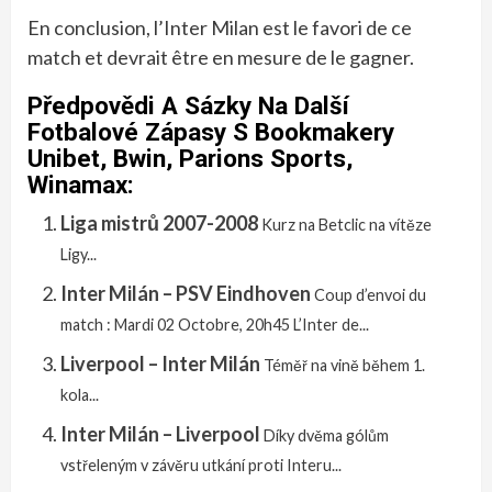
En conclusion, l’Inter Milan est le favori de ce
match et devrait être en mesure de le gagner.
Předpovědi A Sázky Na Další
Fotbalové Zápasy S Bookmakery
Unibet, Bwin, Parions Sports,
Winamax:
Liga mistrů 2007-2008
Kurz na Betclic na vítěze
Ligy...
Inter Milán – PSV Eindhoven
Coup d’envoi du
match : Mardi 02 Octobre, 20h45 L’Inter de...
Liverpool – Inter Milán
Téměř na vině během 1.
kola...
Inter Milán – Liverpool
Díky dvěma gólům
vstřeleným v závěru utkání proti Interu...