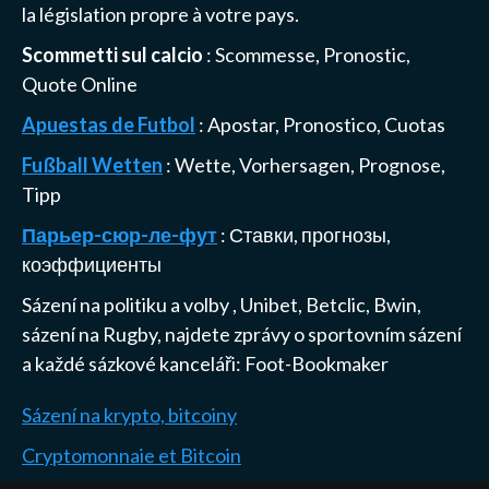
la législation propre à votre pays.
Scommetti sul calcio
: Scommesse, Pronostic,
Quote Online
Apuestas de Futbol
: Apostar, Pronostico, Cuotas
Fußball Wetten
: Wette, Vorhersagen, Prognose,
Tipp
Парьер-сюр-ле-фут
: Ставки, прогнозы,
коэффициенты
Sázení na politiku a volby
,
Unibet, Betclic, Bwin,
sázení na Rugby
, najdete zprávy o sportovním sázení
a každé sázkové kanceláři:
Foot-Bookmaker
Sázení na krypto, bitcoiny
Cryptomonnaie et Bitcoin