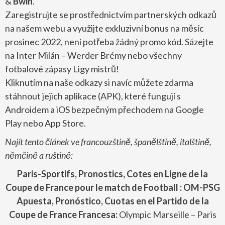
&
Bwin
.
Zaregistrujte se prostřednictvím partnerských odkazů
na našem webu a využijte exkluzivní bonus na měsíc
prosinec 2022, není potřeba žádný promo kód. Sázejte
na Inter Milán – Werder Brémy nebo všechny
fotbalové zápasy Ligy mistrů!
Kliknutím na naše odkazy si navíc můžete zdarma
stáhnout jejich aplikace (APK), které fungují s
Androidem a iOS bezpečným přechodem na Google
Play nebo App Store.
Najít tento článek ve francouzštině, španělštině, italštině,
němčině a ruštině:
Paris-Sportifs, Pronostics, Cotes en Ligne de la
Coupe de France pour le match de Football : OM-PSG
Apuesta, Pronóstico, Cuotas en el Partido de
la
Coupe de France
Francesa:
Olympic Marseille – Paris