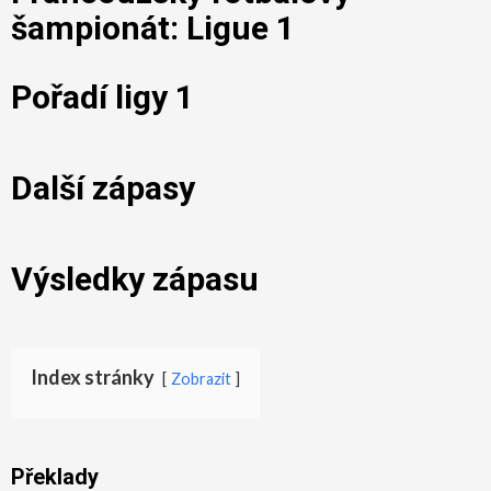
šampionát: Ligue 1
Pořadí ligy 1
Další zápasy
Výsledky zápasu
Index stránky
Zobrazit
Překlady