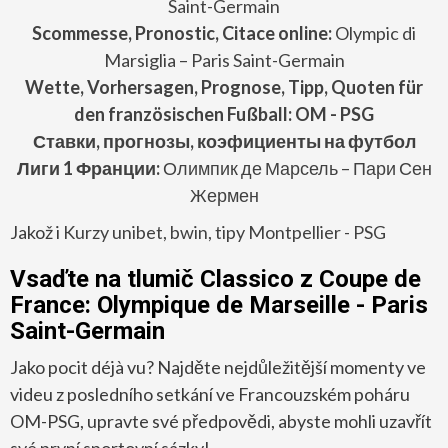
Saint-Germain
Scommesse, Pronostic, Citace online:
Olympic di
Marsiglia – Paris Saint-Germain
Wette, Vorhersagen, Prognose, Tipp, Quoten für
den französischen Fußball: OM - PSG
Ставки, прогнозы, коэфициенты на футбол
Лиги 1 Франции:
Олимпик де Марсель – Пари Сен
Жермен
Jakož i
Kurzy unibet, bwin, tipy Montpellier - PSG
Vsaďte na tlumič Classico z Coupe de
France: Olympique de Marseille - Paris
Saint-Germain
Jako pocit déjà vu? Najděte nejdůležitější momenty ve
videu z posledního setkání ve Francouzském poháru
OM-PSG, upravte své předpovědi, abyste mohli uzavřít
své první sportovní sázky!