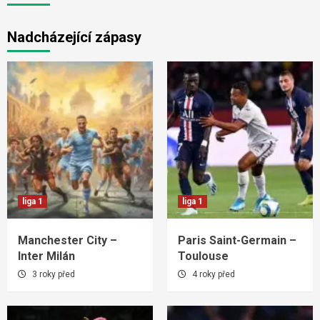
Nadcházející zápasy
liga 1
liga 1
Manchester City –
Paris Saint-Germain –
Inter Milán
Toulouse
3 roky před
4 roky před