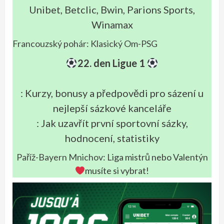
Unibet, Betclic, Bwin, Parions Sports,
Winamax
Francouzský pohár: Klasický Om-PSG
22. den Ligue 1
: Kurzy, bonusy a předpovědi pro sázení u
nejlepší sázkové kanceláře
: Jak uzavřít první sportovní sázky,
hodnocení, statistiky
Paříž-Bayern Mnichov
: Liga mistrů nebo Valentýn
musíte si vybrat!