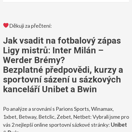
Děkuji za přečtení:
Jak vsadit na fotbalový zápas
Ligy mistrů: Inter Milán –
Werder Brémy?
Bezplatné předpovědi, kurzy a
sportovní sázení u sázkových
kanceláří Unibet a Bwin
Po analýze a srovnání s Parions Sports, Winamax,
1xbet, Betway, Betclic, Zebet, Netbet: Vybrali jsme pro
vás 2 nejlepší online sportovní sázkové stránky:
Unibet