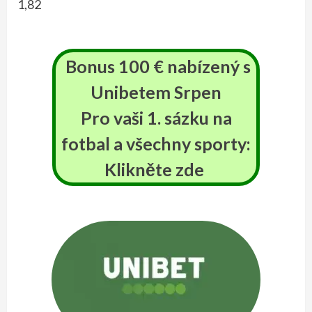
1,82
Bonus 100 € nabízený s
Unibetem
Srpen
Pro vaši 1. sázku na
fotbal a všechny sporty:
Klikněte zde