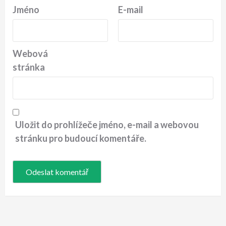
Jméno
E-mail
Webová
stránka
Uložit do prohlížeče jméno, e-mail a webovou
stránku pro budoucí komentáře.