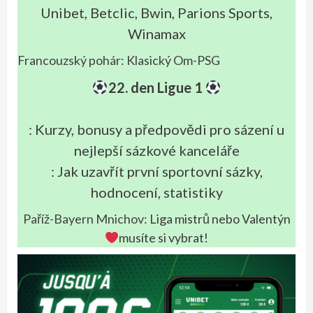
Unibet, Betclic, Bwin, Parions Sports,
Winamax
Francouzský pohár: Klasický Om-PSG
22. den Ligue 1
: Kurzy, bonusy a předpovědi pro sázení u
nejlepší sázkové kanceláře
: Jak uzavřít první sportovní sázky,
hodnocení, statistiky
Paříž-Bayern Mnichov
: Liga mistrů nebo Valentýn
musíte si vybrat!