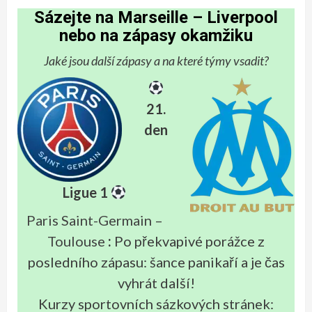
Sázejte na Marseille – Liverpool
nebo na zápasy okamžiku
Jaké jsou další zápasy a na které týmy vsadit?
21.
den
Ligue 1
Paris Saint-Germain –
Toulouse
:
Po překvapivé porážce z
posledního zápasu: šance panikaří a je čas
vyhrát další!
Kurzy sportovních sázkových stránek: