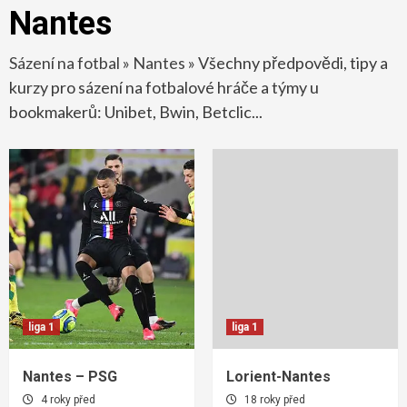
Nantes
Sázení na fotbal
»
Nantes
» Všechny předpovědi, tipy a
kurzy pro sázení na fotbalové hráče a týmy u
bookmakerů: Unibet, Bwin, Betclic...
liga 1
liga 1
Nantes – PSG
Lorient-Nantes
4 roky před
18 roky před