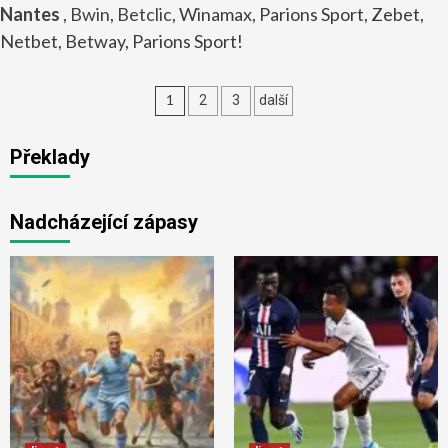
Nantes
,
Bwin
,
Betclic
, Winamax, Parions Sport, Zebet,
Netbet, Betway, Parions Sport!
Navigace
1
2
3
další
pro
Překlady
příspěvky
Nadcházející zápasy