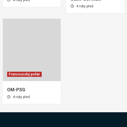
4 roky před
Francouzský pohár
OM-PSG
4 roky před