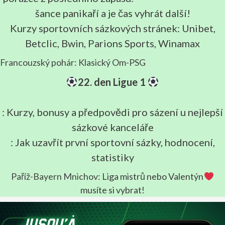
šance panikaří a je čas vyhrát další!
Kurzy sportovních sázkových stránek: Unibet,
Betclic, Bwin, Parions Sports, Winamax
Francouzský pohár: Klasický Om-PSG
22. den Ligue 1
: Kurzy, bonusy a předpovědi pro sázení u nejlepší
sázkové kanceláře
: Jak uzavřít první sportovní sázky, hodnocení,
statistiky
Paříž-Bayern Mnichov
: Liga mistrů nebo Valentýn
musíte si vybrat!