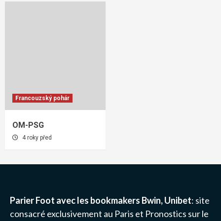
Francouzský pohár
OM-PSG
4 roky před
Parier Foot avec les bookmakers Bwin, Unibet
: site
consacré exclusivement au Paris et Pronostics sur le