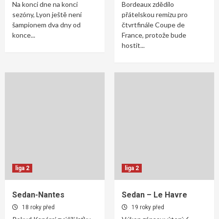
Na konci dne na konci
Bordeaux zdědilo
sezóny, Lyon ještě není
přátelskou remízu pro
šampionem dva dny od
čtvrtfinále Coupe de
konce...
France, protože bude
hostit...
liga 2
liga 2
Sedan-Nantes
Sedan – Le Havre
18 roky před
19 roky před