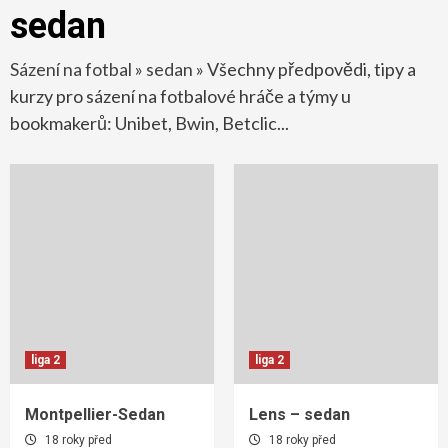
sedan
Sázení na fotbal
»
sedan
» Všechny předpovědi, tipy a
kurzy pro sázení na fotbalové hráče a týmy u
bookmakerů: Unibet, Bwin, Betclic...
liga 2
liga 2
Montpellier-Sedan
Lens – sedan
18 roky před
18 roky před