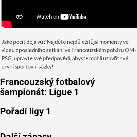
Jako pocit déjà vu? Najděte nejdůležitější momenty ve
videu z posledního setkání ve Francouzském poháru OM-
PSG, upravte své předpovědi, abyste mohli uzavřít své
první sportovní sázky!
Francouzský fotbalový
šampionát: Ligue 1
Pořadí ligy 1
Další zápasy