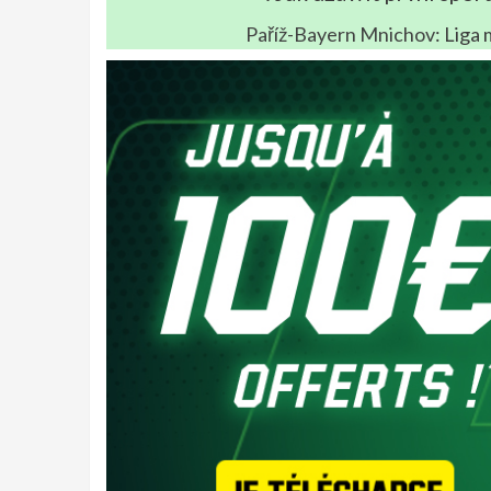
Paříž-Bayern Mnichov
: Liga