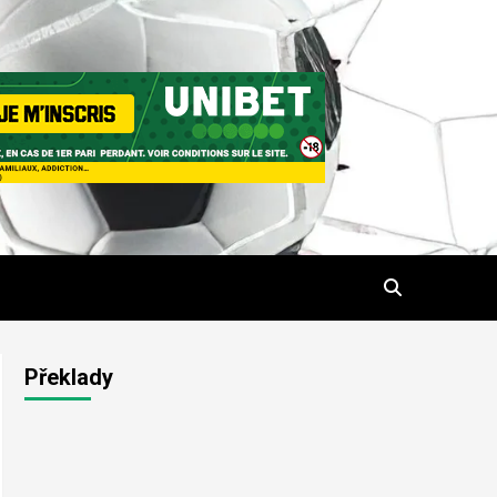
Překlady