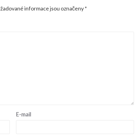
žadované informace jsou označeny
*
E-mail