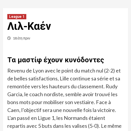
League 1
Λιλ-Καέν
18 έτη πριν
Τα μαστίφ έχουν κυνόδοντες
Revenu de Lyon avec le point du match nul (2-2) et
de belles satisfactions, Lille continue sa série et sa
remontée vers les hauteurs du classement. Rudy
Garcia, le coach nordiste, semble avoir trouvé les
bons mots pour mobiliser son vestiaire. Face à
Caen, l’objectif sera une nouvelle fois la victoire.
L’an passé en Ligue 1, les Normands étaient
repartis avec 5 buts dans les valises (5-0). Le même