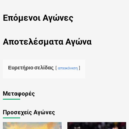
Επόμενοι Αγώνες
Αποτελέσματα Αγώνα
Ευρετήριο σελίδας
απεικόνιση
Μεταφορές
Προσεχείς Αγώνες