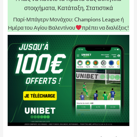
στοιχήματα, Κατάταξη, Στατιστικά
Παρί-Μπάγερν Μονάχου
: Champions League ή
Ημέρα του Αγίου Βαλεντίνου
πρέπει να διαλέξεις!