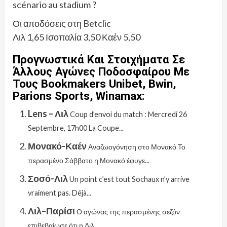
scénario au stadium ?
Οι αποδόσεις στη Betclic
Λιλ 1,65 Ισοπαλία 3,50 Καέν 5,50
Προγνωστικά Και Στοιχήματα Σε
Άλλους Αγώνες Ποδοσφαίρου Με
Τους Bookmakers Unibet, Bwin,
Parions Sports, Winamax:
Lens – Λιλ
Coup d’envoi du match : Mercredi 26
Septembre, 17h00 La Coupe...
Μονακό-Καέν
Αναζωογόνηση στο Μονακό Το
περασμένο Σάββατο η Μονακό έφυγε...
Σοσό-Λιλ
Un point c’est tout Sochaux n’y arrive
vraiment pas. Déjà...
Λιλ–Παρίσι
Ο αγώνας της περασμένης σεζόν
επιβεβαίωσε ότι η Λιλ...