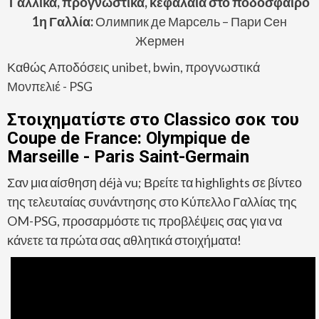
Γαλλικά, προγνωστικά, κεφάλαια στο ποδόσφαιρο
1η Γαλλία:
Олимпик де Марсель – Пари Сен
Жермен
Καθώς
Αποδόσεις unibet, bwin, προγνωστικά
Μονπελιέ - PSG
Στοιχηματίστε στο Classico σοκ του
Coupe de France: Olympique de
Marseille - Paris Saint-Germain
Σαν μια αίσθηση déjà vu; Βρείτε τα highlights σε βίντεο
της τελευταίας συνάντησης στο Κύπελλο Γαλλίας της
OM-PSG, προσαρμόστε τις προβλέψεις σας για να
κάνετε τα πρώτα σας αθλητικά στοιχήματα!