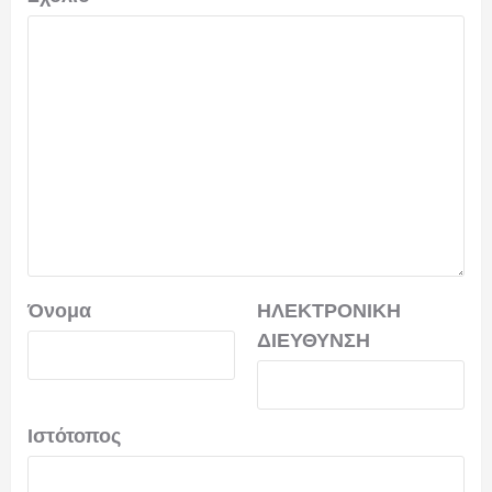
Όνομα
ΗΛΕΚΤΡΟΝΙΚΗ
ΔΙΕΥΘΥΝΣΗ
Ιστότοπος