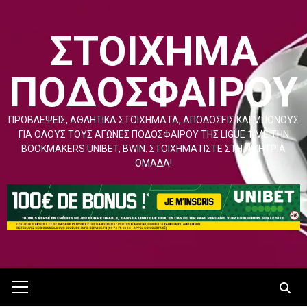
Μετάβαση
στο
ΣΤΟΊΧΗΜΑ
περιεχόμενο
ΠΟΔΟΣΦΑΊΡΟΥ
ΠΡΟΒΛΈΨΕΙΣ, ΑΘΛΗΤΙΚΆ ΣΤΟΙΧΉΜΑΤΑ, ΑΠΟΔΌΣΕΙΣ ΚΑΙ ΜΠΌΝΟΥΣ
ΓΙΑ ΌΛΟΥΣ ΤΟΥΣ ΑΓΏΝΕΣ ΠΟΔΟΣΦΑΊΡΟΥ ΤΗΣ LIGUE 1 ΜΕ ΤΗΝ
BOOKMAKERS UNIBET, BWIN: ΣΤΟΙΧΗΜΑΤΊΣΤΕ ΣΤΗ ΝΙΚΉΤΡΙΑ
ΟΜΆΔΑ!
Κύριο
μενού