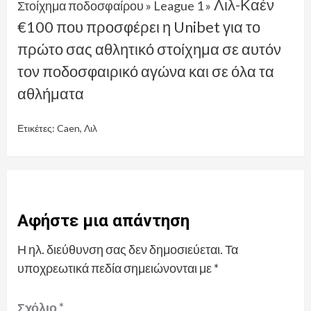
Λιλ-Καέν
Στοίχημα ποδοσφαίρου
»
League 1
»
€100 που προσφέρει η Unibet για το
πρώτο σας αθλητικό στοίχημα σε αυτόν
τον ποδοσφαιρικό αγώνα και σε όλα τα
αθλήματα
Ετικέτες:
Caen
,
Λιλ
Αφήστε μια απάντηση
Η ηλ. διεύθυνση σας δεν δημοσιεύεται.
Τα
υποχρεωτικά πεδία σημειώνονται με
*
Σχόλιο
*