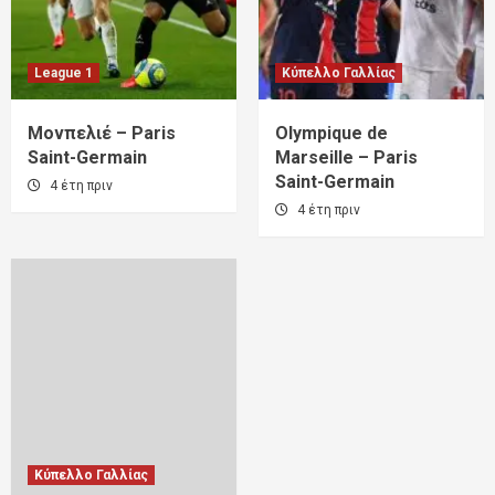
League 1
Κύπελλο Γαλλίας
Μονπελιέ – Paris
Olympique de
Saint-Germain
Marseille – Paris
Saint-Germain
4 έτη πριν
4 έτη πριν
Κύπελλο Γαλλίας