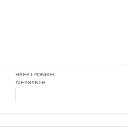
ΗΛΕΚΤΡΟΝΙΚΗ
ΔΙΕΥΘΥΝΣΗ