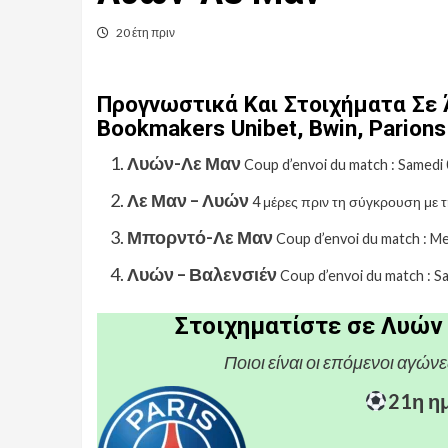
20 έτη πριν
Προγνωστικά Και Στοιχήματα Σε
Bookmakers Unibet, Bwin, Parions
Λυών-Λε Μαν
Coup d’envoi du match : Samedi 
Λε Μαν – Λυών
4 μέρες πριν τη σύγκρουση με τη
Μπορντό-Λε Μαν
Coup d’envoi du match : Me
Λυών – Βαλενσιέν
Coup d’envoi du match : S
Στοιχηματίστε σε Λυών 
Ποιοι είναι οι επόμενοι αγώνε
21η ημ