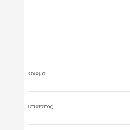
Όνομα
Ιστότοπος