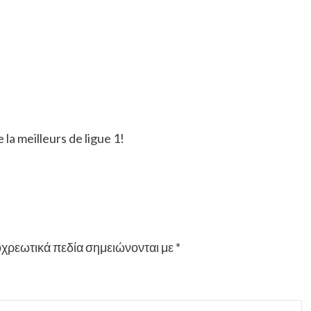
 la meilleurs de ligue 1!
χρεωτικά πεδία σημειώνονται με
*