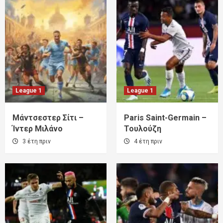
League 1
League 1
Μάντσεστερ Σίτι –
Paris Saint-Germain –
Ίντερ Μιλάνο
Τουλούζη
3 έτη πριν
4 έτη πριν