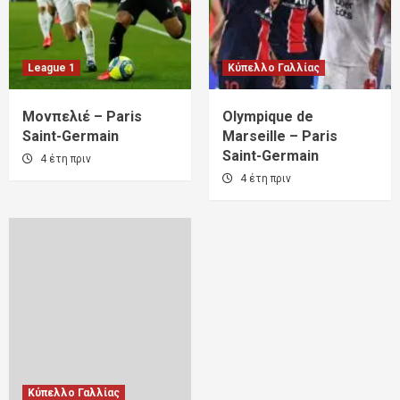
League 1
Κύπελλο Γαλλίας
Μονπελιέ – Paris
Olympique de
Saint-Germain
Marseille – Paris
Saint-Germain
4 έτη πριν
4 έτη πριν
Κύπελλο Γαλλίας