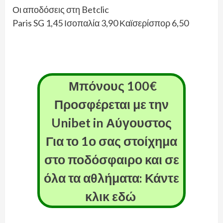
Οι αποδόσεις στη Betclic
Paris SG 1,45 Ισοπαλία 3,90 Καϊσερίσπορ 6,50
Μπόνους 100€
Προσφέρεται με την
Unibet in
Αύγουστος
Για το 1ο σας στοίχημα
στο ποδόσφαιρο και σε
όλα τα αθλήματα: Κάντε
κλικ εδώ