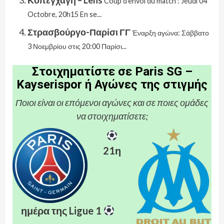
Coup d’envoi du match : Jeudi 04
Octobre, 20h15 En se...
Στρασβούργο-Παρίσι ΓΓ
Έναρξη αγώνα: Σάββατο
3 Νοεμβρίου στις 20:00 Παρίσι...
Στοιχηματίστε σε Paris SG –
Kayserispor ή Αγώνες της στιγμής
Ποιοι είναι οι επόμενοι αγώνες και σε ποιες ομάδες
να στοιχηματίσετε;
21η
ημέρα της Ligue 1