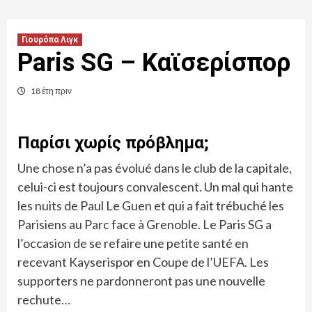
Γιουρόπα Λιγκ
Paris SG – Καϊσερίσπορ
18 έτη πριν
Παρίσι χωρίς πρόβλημα;
Une chose n’a pas évolué dans le club de la capitale,
celui-ci est toujours convalescent. Un mal qui hante
les nuits de Paul Le Guen et qui a fait trébuché les
Parisiens au Parc face à Grenoble. Le Paris SG a
l’occasion de se refaire une petite santé en
recevant Kayserispor en Coupe de l’UEFA. Les
supporters ne pardonneront pas une nouvelle
rechute…