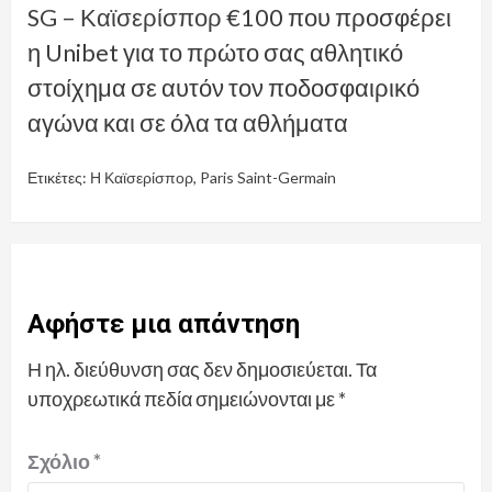
SG – Καϊσερίσπορ
€100 που προσφέρει
η Unibet για το πρώτο σας αθλητικό
στοίχημα σε αυτόν τον ποδοσφαιρικό
αγώνα και σε όλα τα αθλήματα
Ετικέτες:
Η Καϊσερίσπορ
,
Paris Saint-Germain
Αφήστε μια απάντηση
Η ηλ. διεύθυνση σας δεν δημοσιεύεται.
Τα
υποχρεωτικά πεδία σημειώνονται με
*
Σχόλιο
*