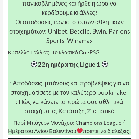
πανικοβλημένες και ήρθε η ώρα να
κερδίσουμε κι άλλες!
Οι αποδόσεις των ιστότοπων αθλητικών
στοιχημάτων: Unibet, Betclic, Bwin, Parions
Sports, Winamax
Κύπελλο Γαλλίας: Το κλασικό Om-PSG
22η ημέρα της Ligue 1
: Αποδόσεις, μπόνους και προβλέψεις για να
στοιχηματίσετε με τον καλύτερο bookmaker
: Πώς να κάνετε τα πρώτα σας αθλητικά
στοιχήματα, Κατάταξη, Στατιστικά
Παρί-Μπάγερν Μονάχου
: Champions League ή
Ημέρα του Αγίου Βαλεντίνου
πρέπει να διαλέξεις!