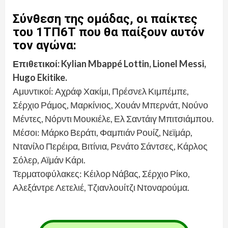
Σύνθεση της ομάδας, οι παίκτες
του 1ΤΠ6Τ που θα παίξουν αυτόν
τον αγώνα:
Επιθετικοί: Kylian Mbappé Lottin, Lionel Messi,
Hugo Ekitike.
Αμυντικοί: Αχράφ Χακίμι, Πρέσνελ Κιμπέμπε,
Σέρχιο Ράμος, Μαρκίνιος, Χουάν Μπερνάτ, Νούνο
Μέντες, Νόρντι Μουκιέλε, Ελ Σαντάιγ Μπιτσιάμπου.
Μέσοι: Μάρκο Βεράτι, Φαμπιάν Ρουίζ, Νεϊμάρ,
Ντανίλο Περέιρα, Βιτίνια, Ρενάτο Σάντσες, Κάρλος
Σόλερ, Αϊμάν Κάρι.
Τερματοφύλακες: Κέιλορ Νάβας, Σέρχιο Ρίκο,
Αλεξάντρε Λετελιέ, Τζιανλουίτζι Ντοναρούμα.