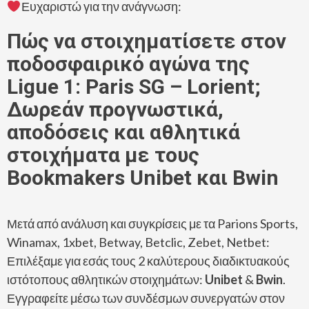
Ευχαριστώ για την ανάγνωση:
Πώς να στοιχηματίσετε στον
ποδοσφαιρικό αγώνα της
Ligue 1: Paris SG – Lorient;
Δωρεάν προγνωστικά,
αποδόσεις και αθλητικά
στοιχήματα με τους
Bookmakers Unibet και Bwin
Μετά από ανάλυση και συγκρίσεις με τα Parions Sports,
Winamax, 1xbet, Betway, Betclic, Zebet, Netbet:
Επιλέξαμε για εσάς τους 2 καλύτερους διαδικτυακούς
ιστότοπους αθλητικών στοιχημάτων:
Unibet
&
Bwin
.
Εγγραφείτε μέσω των συνδέσμων συνεργατών στον