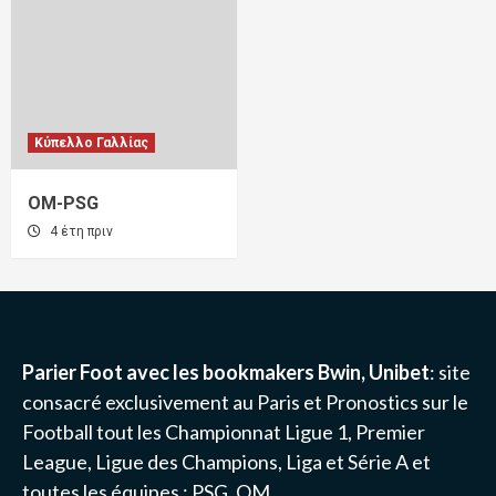
Κύπελλο Γαλλίας
OM-PSG
4 έτη πριν
Parier Foot avec les bookmakers Bwin, Unibet
: site
consacré exclusivement au Paris et Pronostics sur le
Football tout les Championnat
Ligue 1
, Premier
League, Ligue des Champions, Liga et Série A et
toutes les équipes :
PSG
, OM