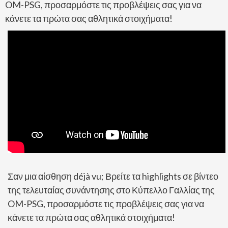
OM-PSG, προσαρμόστε τις προβλέψεις σας για να
κάνετε τα πρώτα σας αθλητικά στοιχήματα!
Σαν μια αίσθηση déjà vu; Βρείτε τα highlights σε βίντεο
της τελευταίας συνάντησης στο Κύπελλο Γαλλίας της
OM-PSG, προσαρμόστε τις προβλέψεις σας για να
κάνετε τα πρώτα σας αθλητικά στοιχήματα!