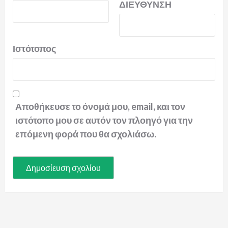
ΔΙΕΥΘΥΝΣΗ
Ιστότοπος
Αποθήκευσε το όνομά μου, email, και τον
ιστότοπο μου σε αυτόν τον πλοηγό για την
επόμενη φορά που θα σχολιάσω.