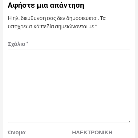
Αφήστε μια απάντηση
Η ηλ. διεύθυνση σας δεν δημοσιεύεται.
Τα
υποχρεωτικά πεδία σημειώνονται με
*
Σχόλιο
*
Όνομα
ΗΛΕΚΤΡΟΝΙΚΗ