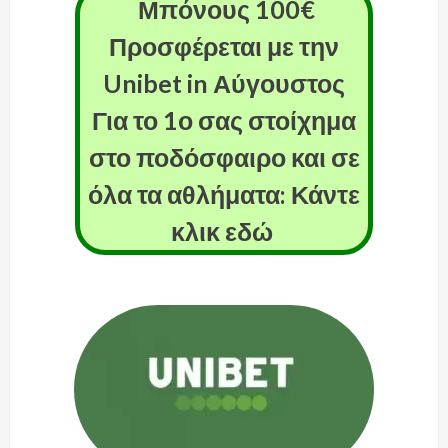
Μπόνους 100€
Προσφέρεται με την
Unibet in
Αύγουστος
Για το 1ο σας στοίχημα
στο ποδόσφαιρο και σε
όλα τα αθλήματα: Κάντε
κλικ εδώ