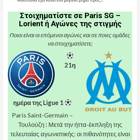
Στοιχηματίστε σε Paris SG –
Lorient ή Αγώνες της στιγμής
Ποιοι είναι οι επόμενοι αγώνες και σε ποιες ομάδες
να στοιχηματίσετε;
21η
ημέρα της Ligue 1
Paris Saint-Germain –
Τουλούζη
:
Μετά την ήττα-έκπληξη της
τελευταίας αγωνιστικής: οι πιθανότητες είναι