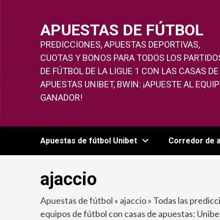
Saltar
al
APUESTAS DE FÚTBOL
contenido
PREDICCIONES, APUESTAS DEPORTIVAS,
CUOTAS Y BONOS PARA TODOS LOS PARTIDO
DE FÚTBOL DE LA LIGUE 1 CON LAS CASAS DE
APUESTAS UNIBET, BWIN: ¡APUESTE AL EQUI
GANADOR!
Apuestas de fútbol Unibet
Corredor de 
ajaccio
Apuestas de fútbol
»
ajaccio
» Todas las predicc
equipos de fútbol con casas de apuestas: Unibet,