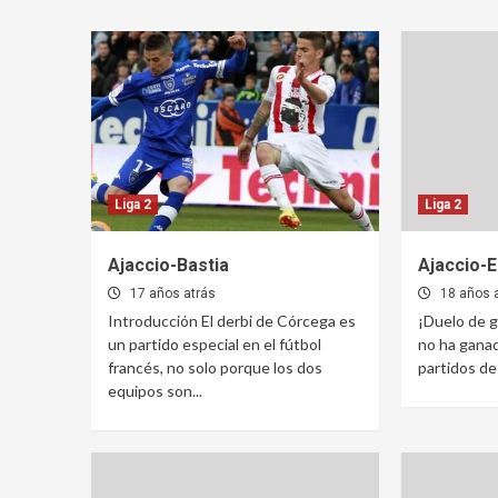
Liga 2
Liga 2
Ajaccio-Bastia
Ajaccio-
17 años atrás
18 años 
Introducción El derbi de Córcega es
¡Duelo de 
un partido especial en el fútbol
no ha ganad
francés, no solo porque los dos
partidos de 
equipos son...