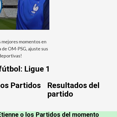
os mejores momentos en
ia de OM-PSG, ajuste sus
deportivas!
útbol: Ligue 1
os Partidos
Resultados del
partido
Etienne o los Partidos del momento