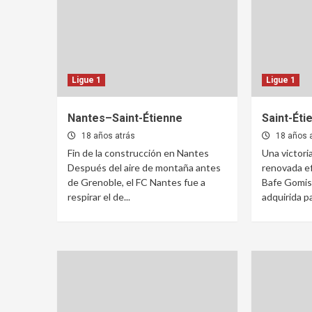
Ligue 1
Ligue 1
Nantes–Saint-Étienne
Saint-Ét
18 años atrás
18 años 
Fin de la construcción en Nantes
Una victoria
Después del aire de montaña antes
renovada ef
de Grenoble, el FC Nantes fue a
Bafe Gomis 
respirar el de...
adquirida par