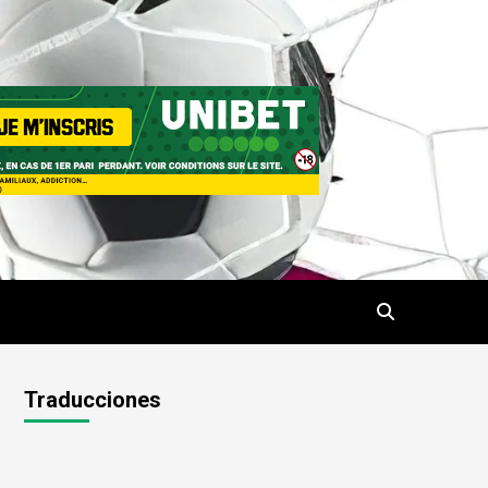
Traducciones