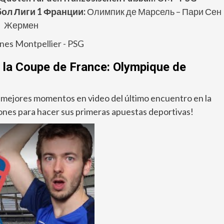
ол Лиги 1 Франции:
Олимпик де Марсель – Пари Сен
Жермен
ones Montpellier - PSG
 la Coupe de France: Olympique de
 mejores momentos en video del último encuentro en la
ones para hacer sus primeras apuestas deportivas!