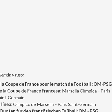
alemán y ruso:
e la Coupe de France pour le match de Football : OM-PSG
de
la Coupe de France
Francesa:
Marsella Olímpica – Paris
aint-Germain
 línea:
Olímpico de Marsella – Paris Saint-Germain
Quoten für den französischen Fußball: OM - PSG