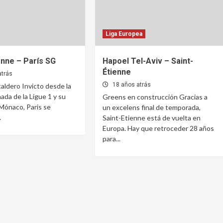
Liga Europea
enne – París SG
Hapoel Tel-Aviv – Saint-
Étienne
atrás
18 años atrás
caldero Invicto desde la
ada de la Ligue 1 y su
Greens en construcción Gracias a
Mónaco, Paris se
un excelens final de temporada,
.
Saint-Etienne está de vuelta en
Europa. Hay que retroceder 28 años
para...