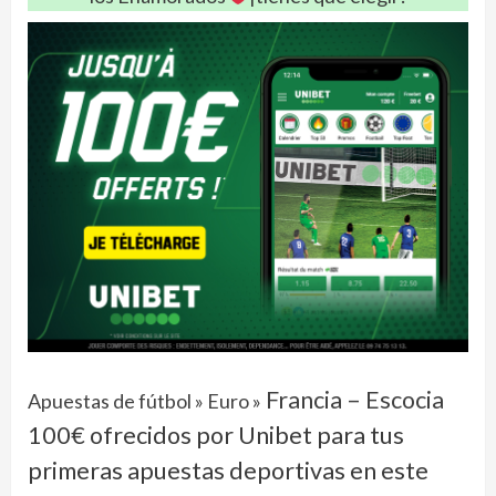
Francia – Escocia
Apuestas de fútbol
»
Euro
»
100€ ofrecidos por Unibet para tus
primeras apuestas deportivas en este