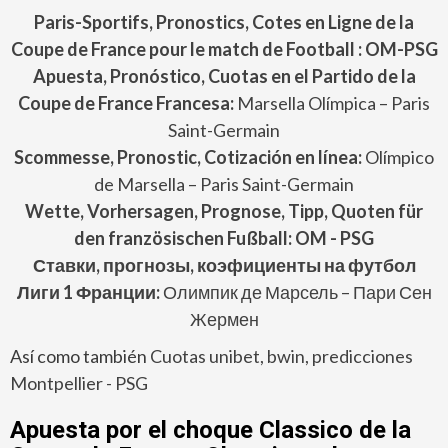
Paris-Sportifs, Pronostics, Cotes en Ligne de la
Coupe de France pour le match de Football : OM-PSG
Apuesta, Pronóstico, Cuotas en el Partido de
la
Coupe de France
Francesa:
Marsella Olímpica – Paris
Saint-Germain
Scommesse, Pronostic, Cotización en línea:
Olímpico
de Marsella – Paris Saint-Germain
Wette, Vorhersagen, Prognose, Tipp, Quoten für
den französischen Fußball: OM - PSG
Ставки, прогнозы, коэфициенты на футбол
Лиги 1 Франции:
Олимпик де Марсель – Пари Сен
Жермен
Así como también
Cuotas unibet, bwin, predicciones
Montpellier - PSG
Apuesta por el choque Classico de la