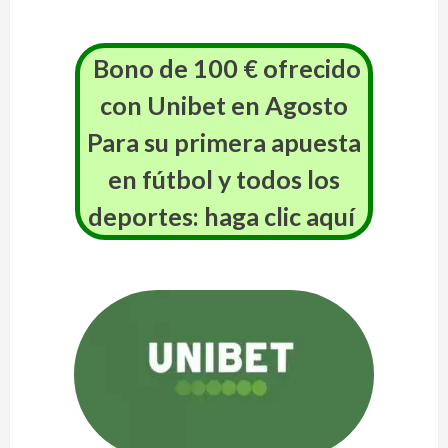
Bono de 100 € ofrecido
con Unibet en
Agosto
Para su primera apuesta
en fútbol y todos los
deportes: haga clic aquí