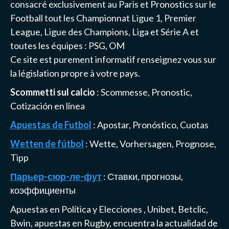
consacré exclusivement au Paris et Pronostics sur le
Football tout les Championnat
Ligue 1
, Premier
League, Ligue des Champions, Liga et Série A et
toutes les équipes :
PSG
, OM
Ce site est purement informatif renseignez vous sur
la législation propre à votre pays.
Scommetti sul calcio
: Scommesse, Pronostic,
Cotización en línea
Apuestas de Futbol
: Apostar, Pronóstico, Cuotas
Wetten de fútbol
: Wette, Vorhersagen, Prognose,
Tipp
Парьер-сюр-ле-фут
: Ставки, прогнозы,
коэффициенты
Apuestas en Política y Elecciones
,
Unibet, Betclic,
Bwin, apuestas en Rugby
, encuentra la actualidad de