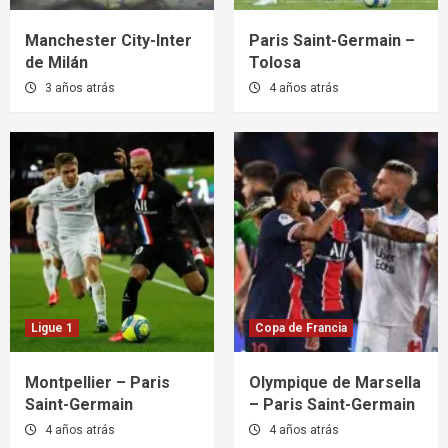
Manchester City-Inter
Paris Saint-Germain –
de Milán
Tolosa
3 años atrás
4 años atrás
Ligue 1
Copa de Francia
Montpellier – Paris
Olympique de Marsella
Saint-Germain
– Paris Saint-Germain
4 años atrás
4 años atrás