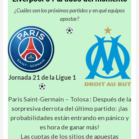
¿Cuáles son los próximos partidos y en qué equipos
apostar?
Jornada 21 de la Ligue 1
Paris Saint-Germain – Tolosa
:
Después de la
sorpresiva derrota del último partido: ¡las
probabilidades están entrando en pánico y
es hora de ganar más!
Las cuotas de los sitios de apuestas