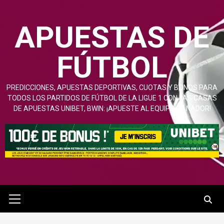
Saltar
al
APUESTAS DE
contenido
FÚTBOL
PREDICCIONES, APUESTAS DEPORTIVAS, CUOTAS Y BONOS PARA
TODOS LOS PARTIDOS DE FÚTBOL DE LA LIGUE 1 CON LAS CASAS
DE APUESTAS UNIBET, BWIN: ¡APUESTE AL EQUIPO GANADOR!
Menú
primario