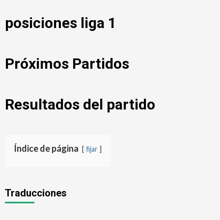
posiciones liga 1
Próximos Partidos
Resultados del partido
Índice de página
fijar
Traducciones