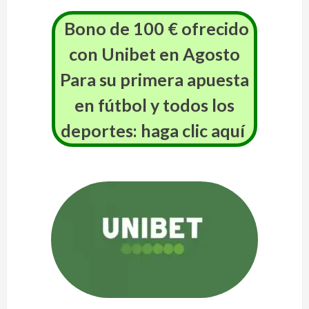
Bono de 100 € ofrecido
con Unibet en
Agosto
Para su primera apuesta
en fútbol y todos los
deportes: haga clic aquí