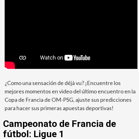
¿Como una sensación de déjà vu? ¡Encuentre los
mejores momentos en video del último encuentro en la
Copa de Francia de OM-PSG, ajuste sus predicciones
para hacer sus primeras apuestas deportivas!
Campeonato de Francia de
fútbol: Ligue 1