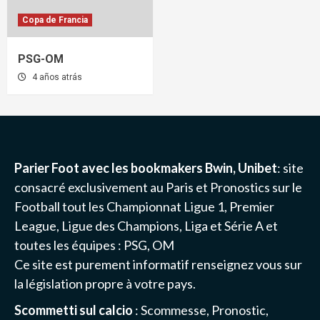
Copa de Francia
PSG-OM
4 años atrás
Parier Foot avec les bookmakers Bwin, Unibet
: site
consacré exclusivement au Paris et Pronostics sur le
Football tout les Championnat
Ligue 1
, Premier
League, Ligue des Champions, Liga et Série A et
toutes les équipes :
PSG
, OM
Ce site est purement informatif renseignez vous sur
la législation propre à votre pays.
Scommetti sul calcio
: Scommesse, Pronostic,