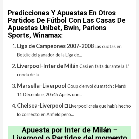
Predicciones Y Apuestas En Otros
Partidos De Fútbol Con Las Casas De
Apuestas Unibet, Bwin, Parions
Sports, Winamax:
Liga de Campeones 2007-2008
Las cuotas en
Betclic del ganador de la Liga de...
Liverpool-Inter de Milán
Casi en falta durante la 1ª
ronda de la...
Marsella–Liverpool
Coup d’envoi du match : Mardi
11 Décembre, 20h45 Après une...
Chelsea-Liverpool
El Liverpool creía que había hecho
lo correcto en Anfield pero...
Apuesta por Inter de Milán –
Liverpool o Partidos del momento