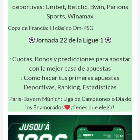
deportivas: Unibet, Betclic, Bwin, Parions
Sports, Winamax
Copa de Francia: El clásico Om-PSG
Jornada 22 de la Ligue 1
: Cuotas, Bonos y predicciones para apostar
con la mejor casa de apuestas
: Cómo hacer tus primeras apuestas
Deportivas, Ranking, Estadísticas
París-Bayern Múnich
: Liga de Campeones o Día de
los Enamorados
¡tienes que elegir!