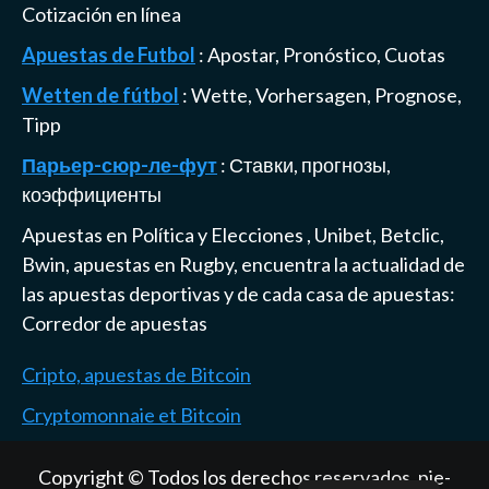
Cotización en línea
Apuestas de Futbol
: Apostar, Pronóstico, Cuotas
Wetten de fútbol
: Wette, Vorhersagen, Prognose,
Tipp
Парьер-сюр-ле-фут
: Ставки, прогнозы,
коэффициенты
Apuestas en Política y Elecciones
,
Unibet, Betclic,
Bwin, apuestas en Rugby
, encuentra la actualidad de
las apuestas deportivas y de cada casa de apuestas:
Corredor de apuestas
Cripto, apuestas de Bitcoin
Cryptomonnaie et Bitcoin
Copyright © Todos los derechos reservados. pie-