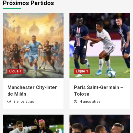
Próximos Partidos
Ligue 1
Ligue 1
Manchester City-Inter
Paris Saint-Germain –
de Milán
Tolosa
3 años atrás
4 años atrás