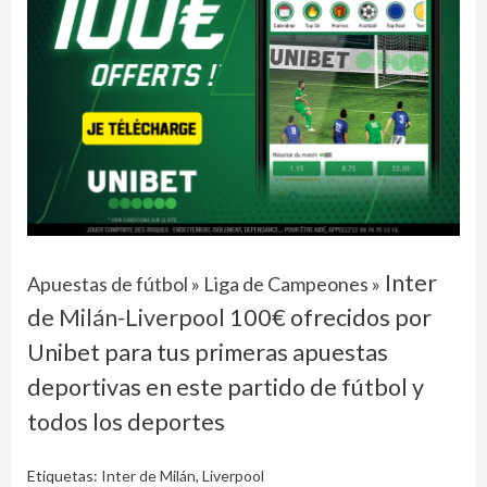
Inter
Apuestas de fútbol
»
Liga de Campeones
»
de Milán-Liverpool
100€ ofrecidos por
Unibet para tus primeras apuestas
deportivas en este partido de fútbol y
todos los deportes
Etiquetas:
Inter de Milán
,
Liverpool