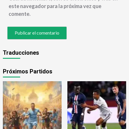
este navegador para la próxima vez que
comente.
Traducciones
Próximos Partidos