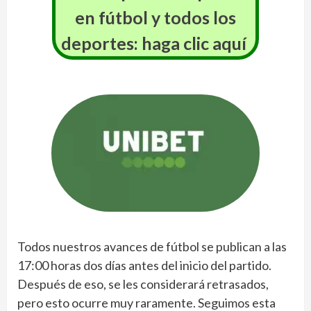
en fútbol y todos los
deportes: haga clic aquí
Todos nuestros avances de fútbol se publican a las
17:00 horas dos días antes del inicio del partido.
Después de eso, se les considerará retrasados,
pero esto ocurre muy raramente. Seguimos esta