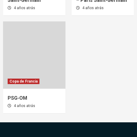
Saint-Germain
– Paris Saint-Germain
4 años atrás
4 años atrás
Copa de Francia
PSG-OM
4 años atrás