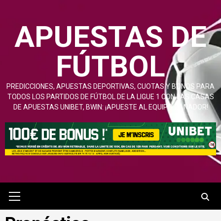
Saltar
al
APUESTAS DE
contenido
FÚTBOL
PREDICCIONES, APUESTAS DEPORTIVAS, CUOTAS Y BONOS PARA
TODOS LOS PARTIDOS DE FÚTBOL DE LA LIGUE 1 CON LAS CASAS
DE APUESTAS UNIBET, BWIN: ¡APUESTE AL EQUIPO GANADOR!
Menú
primario