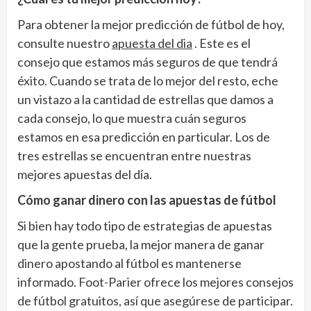
Para obtener la mejor predicción de fútbol de hoy,
consulte nuestro
apuesta del dia
. Este es el
consejo que estamos más seguros de que tendrá
éxito. Cuando se trata de lo mejor del resto, eche
un vistazo a la cantidad de estrellas que damos a
cada consejo, lo que muestra cuán seguros
estamos en esa predicción en particular. Los de
tres estrellas se encuentran entre nuestras
mejores apuestas del día.
Cómo ganar dinero con las apuestas de fútbol
Si bien hay todo tipo de estrategias de apuestas
que la gente prueba, la mejor manera de ganar
dinero apostando al fútbol es mantenerse
informado. Foot-Parier ofrece los mejores consejos
de fútbol gratuitos, así que asegúrese de participar.