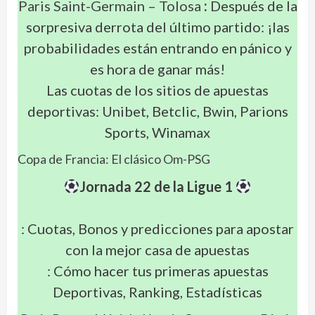
Paris Saint-Germain – Tolosa
:
Después de la
sorpresiva derrota del último partido: ¡las
probabilidades están entrando en pánico y
es hora de ganar más!
Las cuotas de los sitios de apuestas
deportivas: Unibet, Betclic, Bwin, Parions
Sports, Winamax
Copa de Francia: El clásico Om-PSG
Jornada 22 de la Ligue 1
: Cuotas, Bonos y predicciones para apostar
con la mejor casa de apuestas
: Cómo hacer tus primeras apuestas
Deportivas, Ranking, Estadísticas