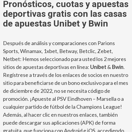
Pronósticos, cuotas y apuestas
deportivas gratis con las casas
de apuestas Unibet y Bwin
Después de análisis y comparaciones con Parions
Sports, Winamax, 1xbet, Betway, Betclic, Zebet,
Netbet: Hemos seleccionado para usted los 2 mejores
sitios de apuestas deportivas en línea:
Unibet
&
Bwin
.
Regístrese a través de los enlaces de socios en nuestro
sitio para beneficiarse de un bono exclusivo para el mes
de diciembre de 2022, no se necesita código de
promoción. ¡Apueste al PSV Eindhoven – Marsella o a
cualquier partido de fútbol de la Champions League!
Además, al hacer clic en nuestros enlaces, también
puede descargar sus aplicaciones (APK) de forma
gratuita, que funciona con Android e iOS, accediendo