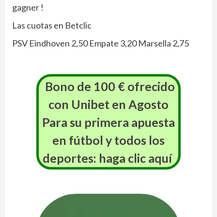
gagner !
Las cuotas en Betclic
PSV Eindhoven 2,50 Empate 3,20 Marsella 2,75
Bono de 100 € ofrecido
con Unibet en
Agosto
Para su primera apuesta
en fútbol y todos los
deportes: haga clic aquí