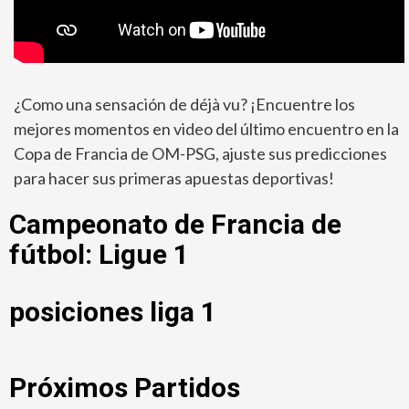
¿Como una sensación de déjà vu? ¡Encuentre los
mejores momentos en video del último encuentro en la
Copa de Francia de OM-PSG, ajuste sus predicciones
para hacer sus primeras apuestas deportivas!
Campeonato de Francia de
fútbol: Ligue 1
posiciones liga 1
Próximos Partidos