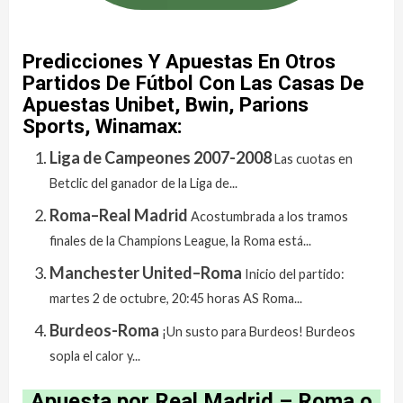
Predicciones Y Apuestas En Otros
Partidos De Fútbol Con Las Casas De
Apuestas Unibet, Bwin, Parions
Sports, Winamax:
Liga de Campeones 2007-2008
Las cuotas en
Betclic del ganador de la Liga de...
Roma–Real Madrid
Acostumbrada a los tramos
finales de la Champions League, la Roma está...
Manchester United–Roma
Inicio del partido:
martes 2 de octubre, 20:45 horas AS Roma...
Burdeos-Roma
¡Un susto para Burdeos! Burdeos
sopla el calor y...
Apuesta por Real Madrid – Roma o