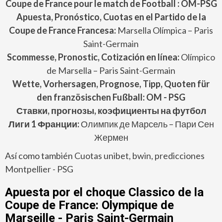
Coupe de France pour le match de Football : OM-PSG
Apuesta, Pronóstico, Cuotas en el Partido de
la
Coupe de France
Francesa:
Marsella Olímpica – Paris
Saint-Germain
Scommesse, Pronostic, Cotización en línea:
Olímpico
de Marsella – Paris Saint-Germain
Wette, Vorhersagen, Prognose, Tipp, Quoten für
den französischen Fußball: OM - PSG
Ставки, прогнозы, коэфициенты на футбол
Лиги 1 Франции:
Олимпик де Марсель – Пари Сен
Жермен
Así como también
Cuotas unibet, bwin, predicciones
Montpellier - PSG
Apuesta por el choque Classico de la
Coupe de France: Olympique de
Marseille - Paris Saint-Germain