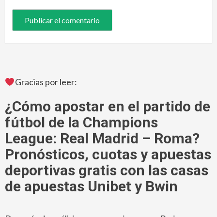
Gracias por leer:
¿Cómo apostar en el partido de
fútbol de la Champions
League: Real Madrid – Roma?
Pronósticos, cuotas y apuestas
deportivas gratis con las casas
de apuestas Unibet y Bwin