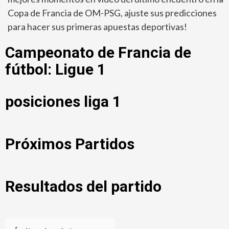
Copa de Francia de OM-PSG, ajuste sus predicciones
para hacer sus primeras apuestas deportivas!
Campeonato de Francia de
fútbol: Ligue 1
posiciones liga 1
Próximos Partidos
Resultados del partido