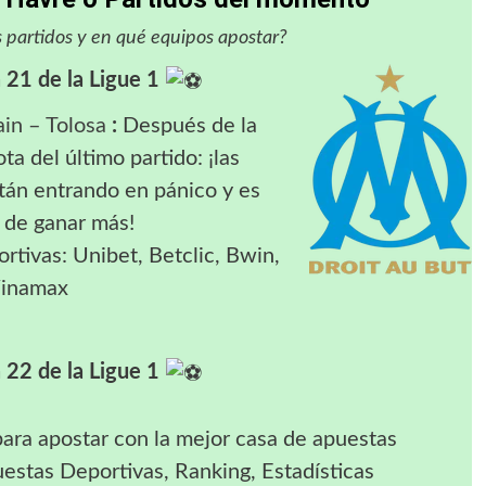
s partidos y en qué equipos apostar?
 21 de la Ligue 1
in – Tolosa
:
Después de la
ta del último partido: ¡las
tán entrando en pánico y es
 de ganar más!
ortivas: Unibet, Betclic, Bwin,
Winamax
 22 de la Ligue 1
para apostar con la mejor casa de apuestas
estas Deportivas, Ranking, Estadísticas