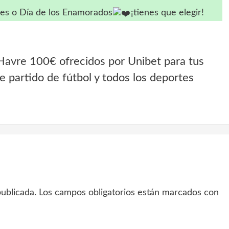
es o Día de los Enamorados
¡tienes que elegir!
 Havre
100€ ofrecidos por Unibet para tus
 partido de fútbol y todos los deportes
ublicada.
Los campos obligatorios están marcados con