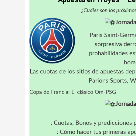
¿Cuáles son los próximo
Jornada
Paris Saint-Germa
sorpresiva derro
probabilidades es
hora
Las cuotas de los sitios de apuestas dep
Parions Sports, 
Copa de Francia: El clásico Om-PSG
Jornada
: Cuotas, Bonos y predicciones 
: Cómo hacer tus primeras apu