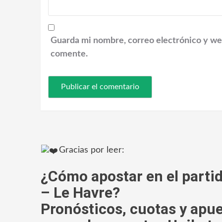
Guarda mi nombre, correo electrónico y we
comente.
Gracias por leer:
¿Cómo apostar en el partido
– Le Havre?
Pronósticos, cuotas y apue