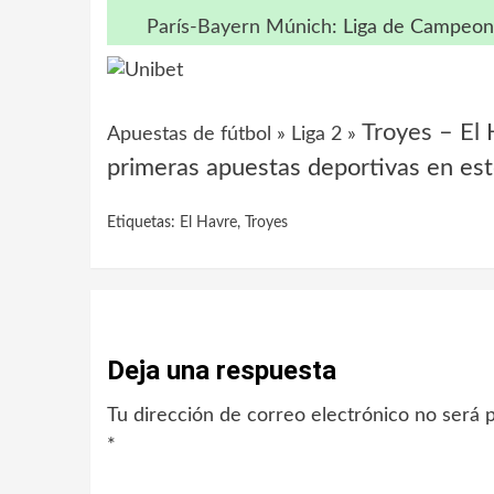
París-Bayern Múnich
: Liga de Campeon
Troyes – El
Apuestas de fútbol
»
Liga 2
»
primeras apuestas deportivas en este
Etiquetas:
El Havre
,
Troyes
Deja una respuesta
Tu dirección de correo electrónico no será p
*