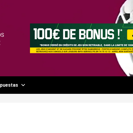
OS
E
apuestas