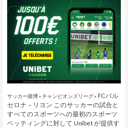
FCバル
サッカー賭博
»
チャンピオンズリーグ
»
セロナ – リヨン
このサッカーの試合と
すべてのスポーツへの最初のスポーツ
ベッティングに対して Unibet が提供す