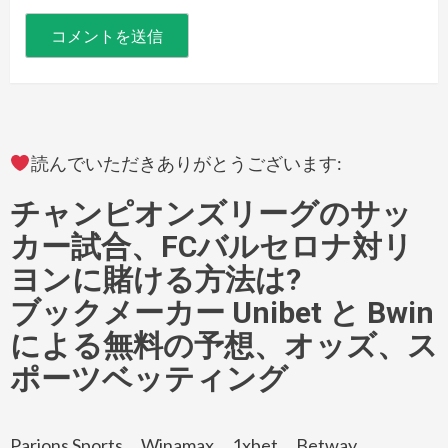
読んでいただきありがとうございます:
チャンピオンズリーグのサッ
カー試合、FCバルセロナ対リ
ヨンに賭ける方法は?
ブックメーカー Unibet と Bwin
による無料の予想、オッズ、ス
ポーツベッティング
Parions Sports、Winamax、1xbet、Betway、