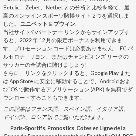
Betclic、Zebet、Netbet との分析と比較を経て、最
高のオンライン スポーツ賭博サイト 2 つを選択しま
した。
ユニベット
&
ブウィン
.
当社サイトのパートナー リンクからサインアップす
ると、2022 年 12 月の限定ボーナスを利用できま
す。プロモーション コードは必要ありません。 FC バ
ルセロナ – リヨン、またはチャンピオンズ リーグの
サッカーの全試合に賭けましょう!
さらに、リンクをクリックすると、Google Play また
は App Store に安全に移動することで、Android およ
び iOS で動作するアプリケーション (APK) を無料でダ
ウンロードすることもできます。
この記事はフランス語、スペイン語、イタリア語、
ドイツ語、ロシア語でご覧いただけます。
Paris-Sportifs, Pronostics, Cotes en Ligne de la