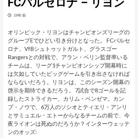
FCバルセロナ – リヨン
19年 前
オリンピック・リヨンはチャンピオンズリーグの
グループEでひどい引き分けとなった。 FCバルセ
ロナ、VfBシュトゥットガルト、グラスゴー
Rangersとの対戦で、アラン・ペリン監督率いる
チームは、リーグ1チャンピオンシップ開幕時に
は欠如していたビッグゲームを引き出さなければ
ならないだろう。リヨンは、このシーズン開幕の
啓示を期待できるだろう。 7試合で8ゴールを記
録したストライカー、カリム・ベンゼマ。カン
プ・ノウで、6万人のソシオとティエリ・アンリ
とサミュエル・エトーからなるチームの前で、今
夜ライオンは死ぬのだろうか？インターウェッテ
ンのオッズ: