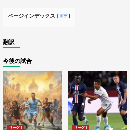
ページインデックス
画面
翻訳
今後の試合
リーグ 1
リーグ 1