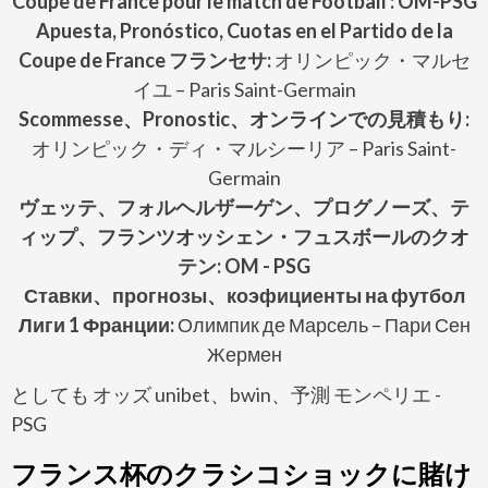
Coupe de France pour le match de Football : OM-PSG
Apuesta, Pronóstico, Cuotas en el Partido de
la
Coupe de France
フランセサ:
オリンピック・マルセ
イユ – Paris Saint-Germain
Scommesse、Pronostic、オンラインでの見積もり:
オリンピック・ディ・マルシーリア – Paris Saint-
Germain
ヴェッテ、フォルヘルザーゲン、プログノーズ、テ
ィップ、フランツオッシェン・フュスボールのクオ
テン: OM - PSG
Ставки、прогнозы、коэфициенты на футбол
Лиги 1 Франции:
Олимпик де Марсель – Пари Сен
Жермен
としても
オッズ unibet、bwin、予測 モンペリエ -
PSG
フランス杯のクラシコショックに賭け