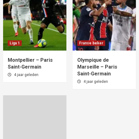
Liga 1
Franse beker
Montpellier – Paris
Olympique de
Saint-Germain
Marseille – Paris
Saint-Germain
4 jaar geleden
4 jaar geleden