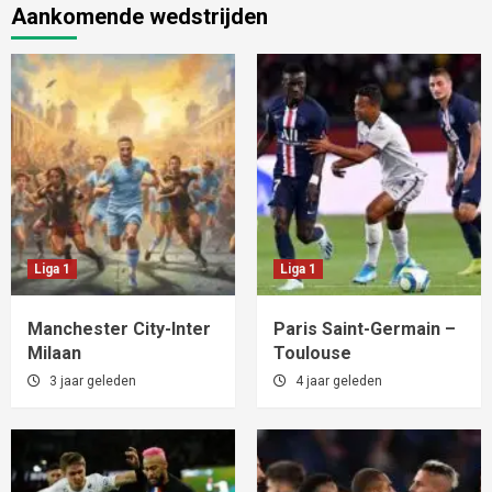
Aankomende wedstrijden
Liga 1
Liga 1
Manchester City-Inter
Paris Saint-Germain –
Milaan
Toulouse
3 jaar geleden
4 jaar geleden