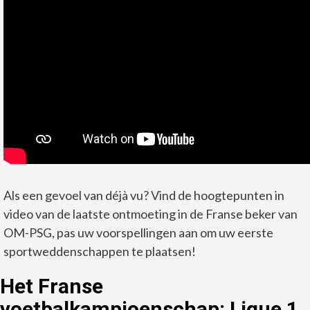
Als een gevoel van déjà vu? Vind de hoogtepunten in
video van de laatste ontmoeting in de Franse beker van
OM-PSG, pas uw voorspellingen aan om uw eerste
sportweddenschappen te plaatsen!
Het Franse
voetbalkampioenschap: Ligue 1