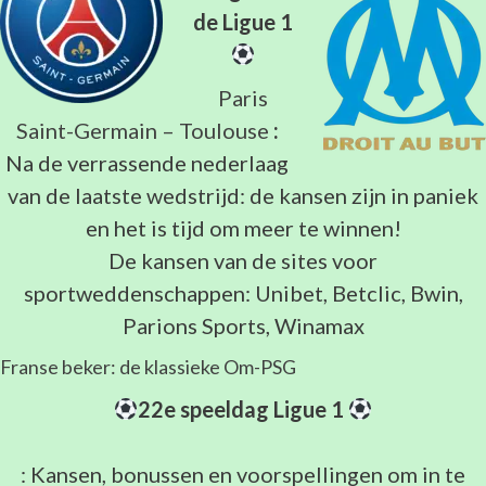
de Ligue 1
Paris
Saint-Germain – Toulouse
:
Na de verrassende nederlaag
van de laatste wedstrijd: de kansen zijn in paniek
en het is tijd om meer te winnen!
De kansen van de sites voor
sportweddenschappen: Unibet, Betclic, Bwin,
Parions Sports, Winamax
Franse beker: de klassieke Om-PSG
22e speeldag Ligue 1
: Kansen, bonussen en voorspellingen om in te