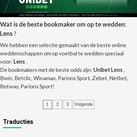
Wat is de beste bookmaker om op te wedden:
Lens
?
We hebben een selectie gemaakt van de beste online
weddenschappen om op voetbal te wedden speciaal
voor:
Lens
.
De bookmakers met de beste odds zijn:
Unibet Lens
,
Bwin
,
Betclic
, Winamax, Parions Sport, Zebet, Netbet,
Betway, Parions Sport!
Berichtnavigatie
1
2
3
Volgende
Traducties