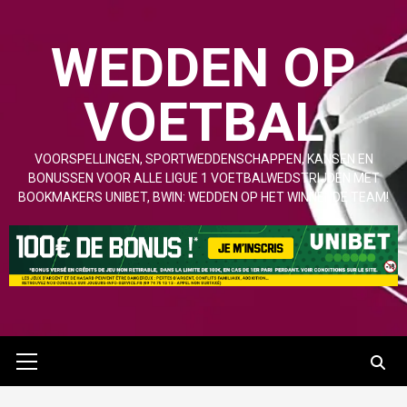
Doorgaan
naar
WEDDEN OP
artikel
VOETBAL
VOORSPELLINGEN, SPORTWEDDENSCHAPPEN, KANSEN EN
BONUSSEN VOOR ALLE LIGUE 1 VOETBALWEDSTRIJDEN MET
BOOKMAKERS UNIBET, BWIN: WEDDEN OP HET WINNENDE TEAM!
Eerste
menu