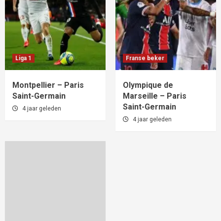
Liga 1
Franse beker
Montpellier – Paris
Olympique de
Saint-Germain
Marseille – Paris
Saint-Germain
4 jaar geleden
4 jaar geleden