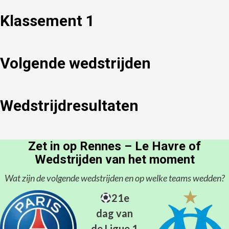
Klassement 1
Volgende wedstrijden
Wedstrijdresultaten
Zet in op Rennes – Le Havre of
Wedstrijden van het moment
Wat zijn de volgende wedstrijden en op welke teams wedden?
21e
dag van
de Ligue 1