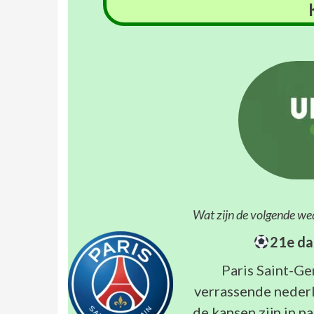
Wat zijn de volgende we
21e da
Paris Saint-Ge
verrassende nederl
de kansen zijn in pa