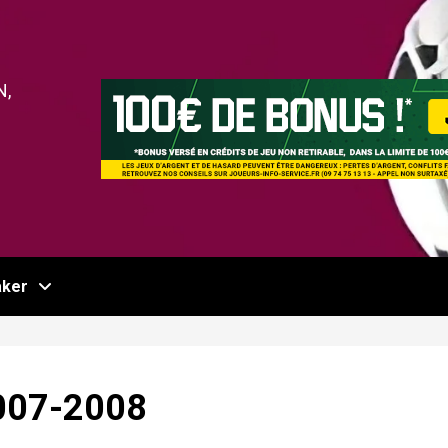
N,
ker
007-2008