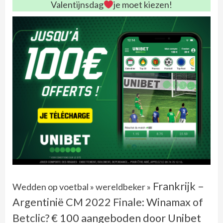
Valentijnsdag
je moet kiezen!
Frankrijk –
Wedden op voetbal
»
wereldbeker
»
Argentinië CM 2022 Finale: Winamax of
Betclic?
€ 100 aangeboden door Unibet