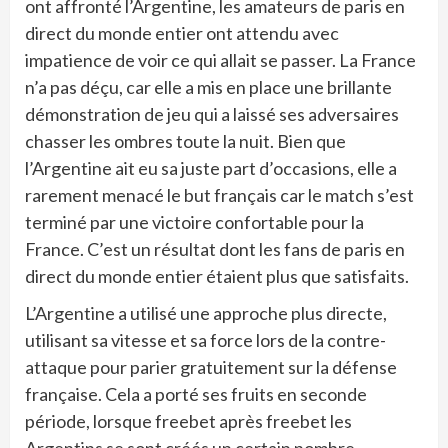
ont affronté l’Argentine, les amateurs de paris en
direct du monde entier ont attendu avec
impatience de voir ce qui allait se passer. La France
n’a pas déçu, car elle a mis en place une brillante
démonstration de jeu qui a laissé ses adversaires
chasser les ombres toute la nuit. Bien que
l’Argentine ait eu sa juste part d’occasions, elle a
rarement menacé le but français car le match s’est
terminé par une victoire confortable pour la
France. C’est un résultat dont les fans de paris en
direct du monde entier étaient plus que satisfaits.
L’Argentine a utilisé une approche plus directe,
utilisant sa vitesse et sa force lors de la contre-
attaque pour parier gratuitement sur la défense
française. Cela a porté ses fruits en seconde
période, lorsque freebet après freebet les
Argentins se sont créés un certain nombre