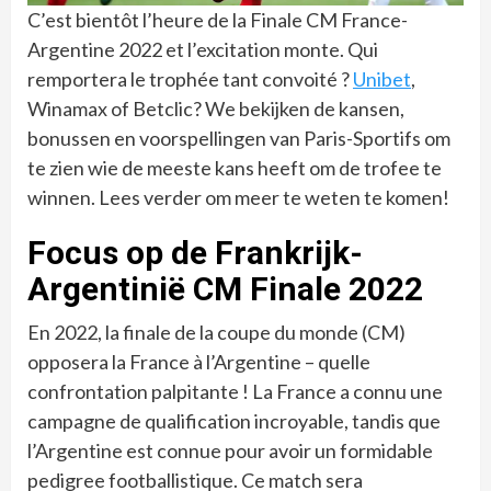
C’est bientôt l’heure de la Finale CM France-
Argentine 2022 et l’excitation monte. Qui
remportera le trophée tant convoité ?
Unibet
,
Winamax of Betclic? We bekijken de kansen,
bonussen en voorspellingen van Paris-Sportifs om
te zien wie de meeste kans heeft om de trofee te
winnen. Lees verder om meer te weten te komen!
Focus op de Frankrijk-
Argentinië CM Finale 2022
En 2022, la finale de la coupe du monde (CM)
opposera la France à l’Argentine – quelle
confrontation palpitante ! La France a connu une
campagne de qualification incroyable, tandis que
l’Argentine est connue pour avoir un formidable
pedigree footballistique. Ce match sera