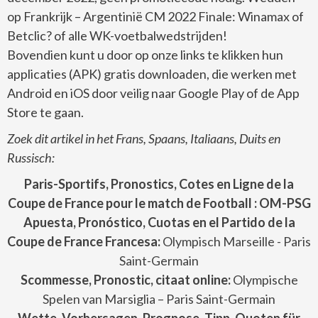
op Frankrijk – Argentinië CM 2022 Finale: Winamax of
Betclic? of alle WK-voetbalwedstrijden!
Bovendien kunt u door op onze links te klikken hun
applicaties (APK) gratis downloaden, die werken met
Android en iOS door veilig naar Google Play of de App
Store te gaan.
Zoek dit artikel in het Frans, Spaans, Italiaans, Duits en
Russisch:
Paris-Sportifs, Pronostics, Cotes en Ligne de la
Coupe de France pour le match de Football : OM-PSG
Apuesta, Pronóstico, Cuotas en el Partido de
la
Coupe de France
Francesa:
Olympisch Marseille - Paris
Saint-Germain
Scommesse, Pronostic, citaat online:
Olympische
Spelen van Marsiglia – Paris Saint-Germain