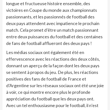
longue et fructueuse histoire ensemble, des
victoires en Coupe du monde aux championnats
passionnants, et les passionnés de football des
deux pays attendent avec impatience le prochain
match. Cela promet d’être un match passionnant
entre deux puissances du football et des centaines
de fans de football afflueront des deux pays !
Les médias sociaux ont également été en
effervescence avec les réactions des deux côtés,
donnant un aperçu de la façon dont les deux pays
se sentent à propos du jeu. De plus, les réactions
positives des fans de football de France et
d’Argentine sur les réseaux sociaux ont été une joie
à voir, ce qui montre encore plus le profonde
appréciation du football que les deux pays ont.
Avec un tel enthousiasme pour le football, il n’est