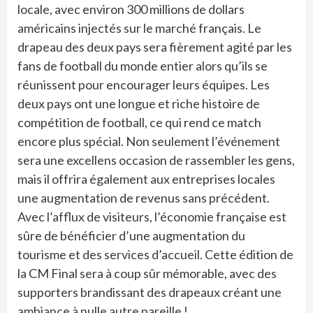
locale, avec environ 300 millions de dollars
américains injectés sur le marché français. Le
drapeau des deux pays sera fièrement agité par les
fans de football du monde entier alors qu’ils se
réunissent pour encourager leurs équipes. Les
deux pays ont une longue et riche histoire de
compétition de football, ce qui rend ce match
encore plus spécial. Non seulement l’événement
sera une excellens occasion de rassembler les gens,
mais il offrira également aux entreprises locales
une augmentation de revenus sans précédent.
Avec l’afflux de visiteurs, l’économie française est
sûre de bénéficier d’une augmentation du
tourisme et des services d’accueil. Cette édition de
la CM Final sera à coup sûr mémorable, avec des
supporters brandissant des drapeaux créant une
ambiance à nulle autre pareille !