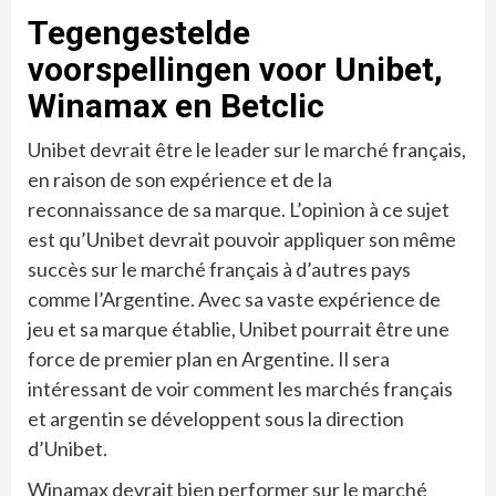
Tegengestelde
voorspellingen voor Unibet,
Winamax en Betclic
Unibet devrait être le leader sur le marché français,
en raison de son expérience et de la
reconnaissance de sa marque. L’opinion à ce sujet
est qu’Unibet devrait pouvoir appliquer son même
succès sur le marché français à d’autres pays
comme l’Argentine. Avec sa vaste expérience de
jeu et sa marque établie, Unibet pourrait être une
force de premier plan en Argentine. Il sera
intéressant de voir comment les marchés français
et argentin se développent sous la direction
d’Unibet.
Winamax devrait bien performer sur le marché