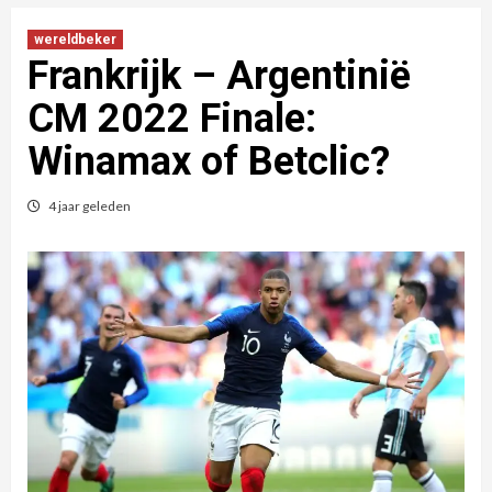
wereldbeker
Frankrijk – Argentinië
CM 2022 Finale:
Winamax of Betclic?
4 jaar geleden