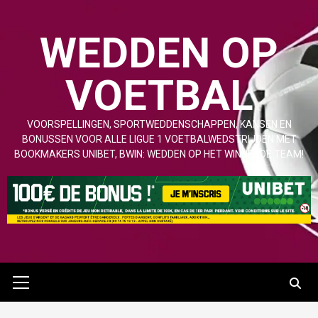
Doorgaan
naar
WEDDEN OP
artikel
VOETBAL
VOORSPELLINGEN, SPORTWEDDENSCHAPPEN, KANSEN EN
BONUSSEN VOOR ALLE LIGUE 1 VOETBALWEDSTRIJDEN MET
BOOKMAKERS UNIBET, BWIN: WEDDEN OP HET WINNENDE TEAM!
Eerste
menu