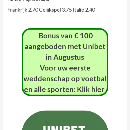
Frankrijk 2.70 Gelijkspel 3.75 Italië 2.40
Bonus van € 100
aangeboden met Unibet
in
Augustus
Voor uw eerste
weddenschap op voetbal
en alle sporten: Klik hier