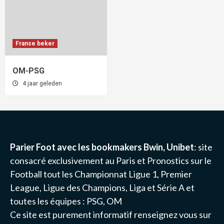
Franse beker
OM-PSG
4 jaar geleden
Parier Foot avec les bookmakers Bwin, Unibet
: site
consacré exclusivement au Paris et Pronostics sur le
Football tout les Championnat
Ligue 1
, Premier
League, Ligue des Champions, Liga et Série A et
toutes les équipes :
PSG
, OM
Ce site est purement informatif renseignez vous sur