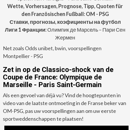
Wette, Vorhersagen, Prognose, Tipp, Quoten für
den Französischen Fußball: OM - PSG
Ставки, прогнозы, коэфициенты на футбол
Лиги 1 Франции:
Олимпик де Марсель – Пари Сен
Жермен
Net zoals
Odds unibet, bwin, voorspellingen
Montpellier - PSG
Zet in op de Classico-shock van de
Coupe de France: Olympique de
Marseille - Paris Saint-Germain
Als een gevoel van déjà vu? Vind de hoogtepunten in
video van de laatste ontmoeting in de Franse beker van
OM-PSG, pas uw voorspellingen aan om uw eerste
sportweddenschappen te plaatsen!