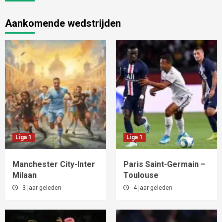
Aankomende wedstrijden
Liga 1
Liga 1
Manchester City-Inter
Paris Saint-Germain –
Milaan
Toulouse
3 jaar geleden
4 jaar geleden