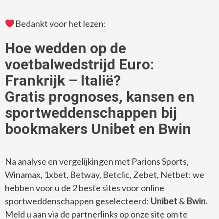
Bedankt voor het lezen:
Hoe wedden op de
voetbalwedstrijd Euro:
Frankrijk – Italië?
Gratis prognoses, kansen en
sportweddenschappen bij
bookmakers Unibet en Bwin
Na analyse en vergelijkingen met Parions Sports,
Winamax, 1xbet, Betway, Betclic, Zebet, Netbet: we
hebben voor u de 2 beste sites voor online
sportweddenschappen geselecteerd:
Unibet
&
Bwin
.
Meld u aan via de partnerlinks op onze site om te