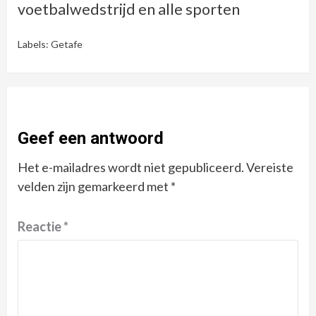
voetbalwedstrijd en alle sporten
Labels:
Getafe
Geef een antwoord
Het e-mailadres wordt niet gepubliceerd.
Vereiste
velden zijn gemarkeerd met
*
Reactie
*