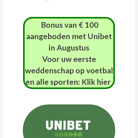
Bonus van € 100
aangeboden met Unibet
in
Augustus
Voor uw eerste
weddenschap op voetbal
en alle sporten: Klik hier