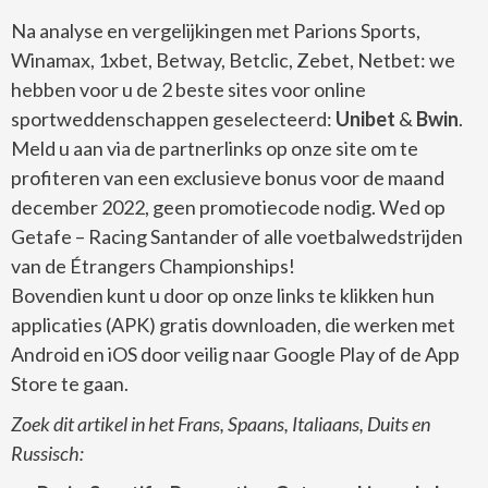
Na analyse en vergelijkingen met Parions Sports,
Winamax, 1xbet, Betway, Betclic, Zebet, Netbet: we
hebben voor u de 2 beste sites voor online
sportweddenschappen geselecteerd:
Unibet
&
Bwin
.
Meld u aan via de partnerlinks op onze site om te
profiteren van een exclusieve bonus voor de maand
december 2022, geen promotiecode nodig. Wed op
Getafe – Racing Santander of alle voetbalwedstrijden
van de Étrangers Championships!
Bovendien kunt u door op onze links te klikken hun
applicaties (APK) gratis downloaden, die werken met
Android en iOS door veilig naar Google Play of de App
Store te gaan.
Zoek dit artikel in het Frans, Spaans, Italiaans, Duits en
Russisch: