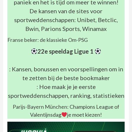
paniek en het is tijd om meer te winnen!
De kansen van de sites voor
sportweddenschappen: Unibet, Betclic,
Bwin, Parions Sports, Winamax
Franse beker: de klassieke Om-PSG
22e speeldag Ligue 1
: Kansen, bonussen en voorspellingen om in
te zetten bij de beste bookmaker
: Hoe maak je je eerste
sportweddenschappen, ranking, statistieken
Parijs-Bayern München
: Champions League of
Valentijnsdag
je moet kiezen!