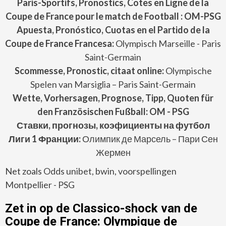
Paris-Sportifs, Pronostics, Cotes en Ligne de la
Coupe de France pour le match de Football : OM-PSG
Apuesta, Pronóstico, Cuotas en el Partido de
la
Coupe de France
Francesa:
Olympisch Marseille - Paris
Saint-Germain
Scommesse, Pronostic, citaat online:
Olympische
Spelen van Marsiglia – Paris Saint-Germain
Wette, Vorhersagen, Prognose, Tipp, Quoten für
den Französischen Fußball: OM - PSG
Ставки, прогнозы, коэфициенты на футбол
Лиги 1 Франции:
Олимпик де Марсель – Пари Сен
Жермен
Net zoals
Odds unibet, bwin, voorspellingen
Montpellier - PSG
Zet in op de Classico-shock van de
Coupe de France: Olympique de