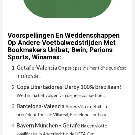
Voorspellingen En Weddenschappen
Op Andere Voetbalwedstrijden Met
Bookmakers Unibet, Bwin, Parions
Sports, Winamax:
Getafe-Valencia
On peut pas vraiment dire que c’est
la saison de...
Copa Libertadores: Derby 100% Braziliaan!
Wed nu na het volgen van de hele competitie...
Barcelona-Valencia
Après s’être défait au
précédent tour de Villareal, Barcelone continue...
Bayern München – Getafe
Na een vlotte
kwalificatie in Anderlecht in de UEFA Cup,...