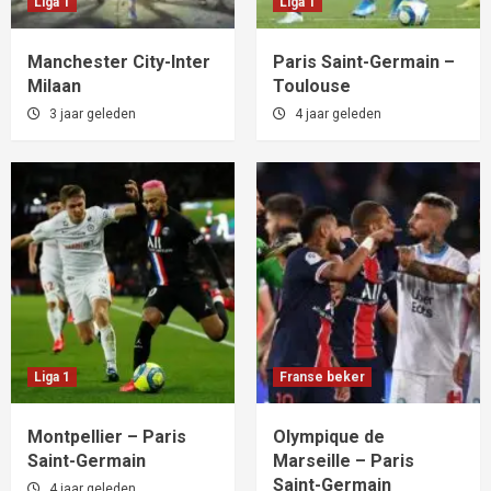
Liga 1
Liga 1
Manchester City-Inter
Paris Saint-Germain –
Milaan
Toulouse
3 jaar geleden
4 jaar geleden
Liga 1
Franse beker
Montpellier – Paris
Olympique de
Saint-Germain
Marseille – Paris
Saint-Germain
4 jaar geleden