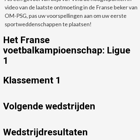
video van de laatste ontmoeting in de Franse beker van
OM-PSG, pas uw voorspellingen aan om uw eerste
sportweddenschappen te plaatsen!
Het Franse
voetbalkampioenschap: Ligue
1
Klassement 1
Volgende wedstrijden
Wedstrijdresultaten