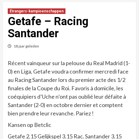
Étrangers-kampioenschappen
Getafe – Racing
Santander
18 jaar geleden
Récent vainqueur sur la pelouse du Real Madrid (1-
0) en Liga, Getafe voudra confirmer mercredi face
au Racing Santander lors du premier acte des 1/2
finales de la Coupe du Roi. Favoris à domicile, les
coéquipiers d’Uche n’ont pas oublié leur défaite à
Santander (2-0) en octobre dernier et comptent
bien prendre leur revanche. Pariez !
Kansen op Betclic
Getafe 2.15 Gelijkspel 3.15 Rac. Santander 3.15