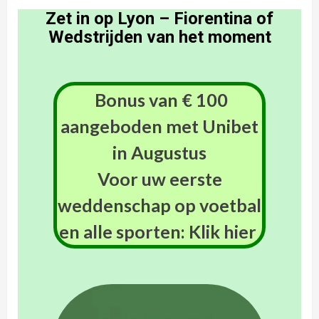
Zet in op Lyon – Fiorentina of
Wedstrijden van het moment
Bonus van € 100
aangeboden met Unibet
in
Augustus
Voor uw eerste
weddenschap op voetbal
en alle sporten: Klik hier