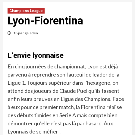
Champions League
Lyon-Fiorentina
18 jaar geleden
L’envie lyonnaise
En cinq journées de championnat, Lyon est déjà
parvenu à reprendre son fauteuil de leader de la
Ligue 1. Toujours supérieur dans l’hexagone, on
attend des joueurs de Claude Puel qu’ils fassent
enfin leurs preuves en Ligue des Champions. Face
à eux pour ce premier match, la Fiorentina réalise
des débuts timides en Serie A mais compte bien
démontrer qu’elle n’est pas là par hasard. Aux
Lyonnais de se méfier !