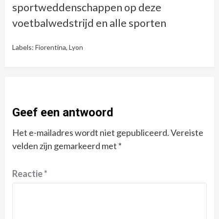
sportweddenschappen op deze
voetbalwedstrijd en alle sporten
Labels:
Fiorentina
,
Lyon
Geef een antwoord
Het e-mailadres wordt niet gepubliceerd.
Vereiste
velden zijn gemarkeerd met
*
Reactie
*