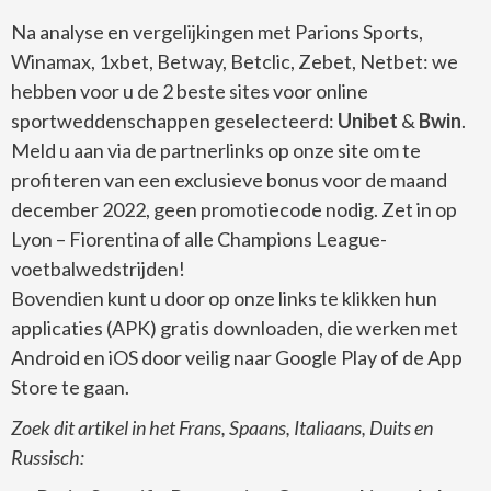
Na analyse en vergelijkingen met Parions Sports,
Winamax, 1xbet, Betway, Betclic, Zebet, Netbet: we
hebben voor u de 2 beste sites voor online
sportweddenschappen geselecteerd:
Unibet
&
Bwin
.
Meld u aan via de partnerlinks op onze site om te
profiteren van een exclusieve bonus voor de maand
december 2022, geen promotiecode nodig. Zet in op
Lyon – Fiorentina of alle Champions League-
voetbalwedstrijden!
Bovendien kunt u door op onze links te klikken hun
applicaties (APK) gratis downloaden, die werken met
Android en iOS door veilig naar Google Play of de App
Store te gaan.
Zoek dit artikel in het Frans, Spaans, Italiaans, Duits en
Russisch: