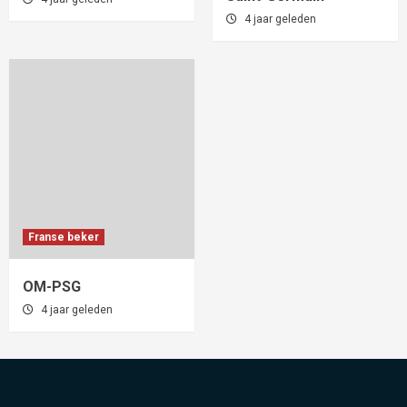
4 jaar geleden
Franse beker
OM-PSG
4 jaar geleden