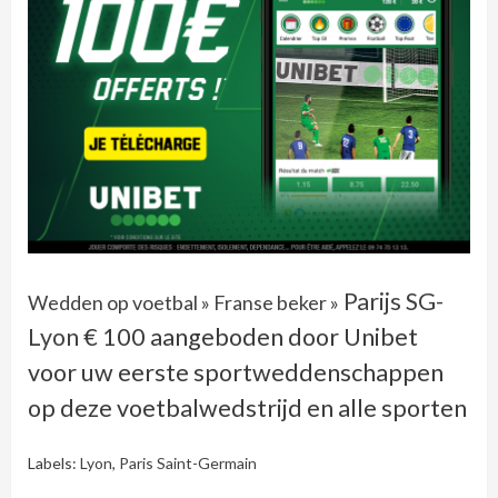
Parijs SG-
Wedden op voetbal
»
Franse beker
»
Lyon
€ 100 aangeboden door Unibet
voor uw eerste sportweddenschappen
op deze voetbalwedstrijd en alle sporten
Labels:
Lyon
,
Paris Saint-Germain