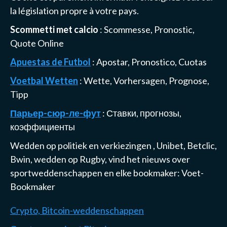
la législation propre à votre pays.
Scommetti met calcio
: Scommesse, Pronostic,
Quote Online
Apuestas de Futbol
: Apostar, Pronostico, Cuotas
Voetbal Wetten
: Wette, Vorhersagen, Prognose,
Tipp
Парьер-сюр-ле-фут
: Ставки, прогнозы,
коэффициенты
Wedden op politiek en verkiezingen
,
Unibet, Betclic,
Bwin, wedden op Rugby
, vind het nieuws over
sportweddenschappen en elke bookmaker:
Voet-
Bookmaker
Crypto, Bitcoin-weddenschappen