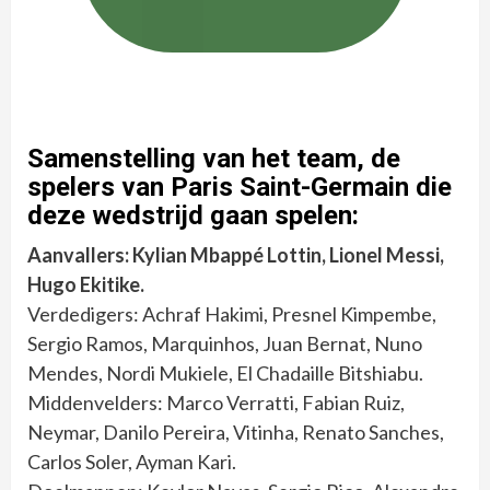
Samenstelling van het team, de
spelers van Paris Saint-Germain die
deze wedstrijd gaan spelen:
Aanvallers: Kylian Mbappé Lottin, Lionel Messi,
Hugo Ekitike.
Verdedigers: Achraf Hakimi, Presnel Kimpembe,
Sergio Ramos, Marquinhos, Juan Bernat, Nuno
Mendes, Nordi Mukiele, El Chadaille Bitshiabu.
Middenvelders: Marco Verratti, Fabian Ruiz,
Neymar, Danilo Pereira, Vitinha, Renato Sanches,
Carlos Soler, Ayman Kari.