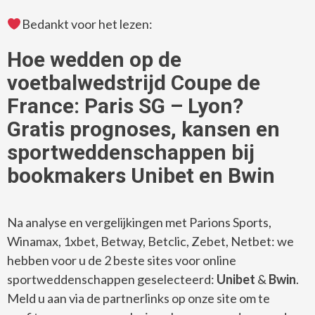
Bedankt voor het lezen:
Hoe wedden op de
voetbalwedstrijd Coupe de
France: Paris SG – Lyon?
Gratis prognoses, kansen en
sportweddenschappen bij
bookmakers Unibet en Bwin
Na analyse en vergelijkingen met Parions Sports,
Winamax, 1xbet, Betway, Betclic, Zebet, Netbet: we
hebben voor u de 2 beste sites voor online
sportweddenschappen geselecteerd:
Unibet
&
Bwin
.
Meld u aan via de partnerlinks op onze site om te