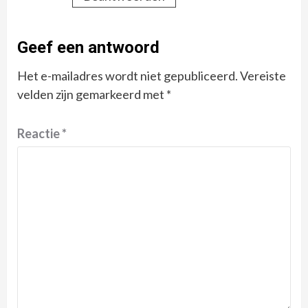
Geef een antwoord
Het e-mailadres wordt niet gepubliceerd.
Vereiste
velden zijn gemarkeerd met
*
Reactie
*