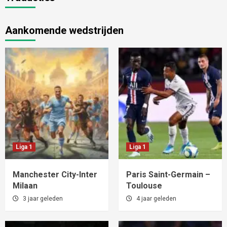
Aankomende wedstrijden
Liga 1
Liga 1
Manchester City-Inter
Paris Saint-Germain –
Milaan
Toulouse
3 jaar geleden
4 jaar geleden