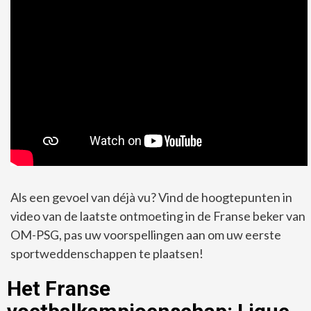
Als een gevoel van déjà vu? Vind de hoogtepunten in
video van de laatste ontmoeting in de Franse beker van
OM-PSG, pas uw voorspellingen aan om uw eerste
sportweddenschappen te plaatsen!
Het Franse