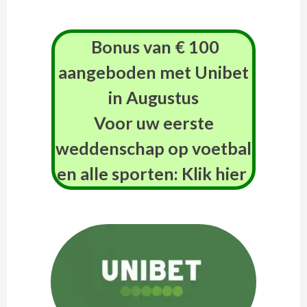
Bonus van € 100
aangeboden met Unibet
in
Augustus
Voor uw eerste
weddenschap op voetbal
en alle sporten: Klik hier