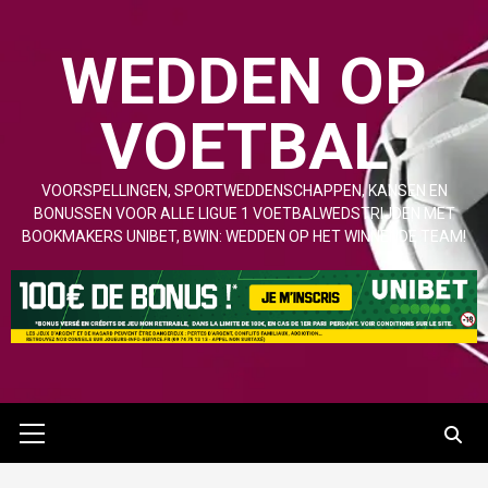
Doorgaan
naar
WEDDEN OP
artikel
VOETBAL
VOORSPELLINGEN, SPORTWEDDENSCHAPPEN, KANSEN EN
BONUSSEN VOOR ALLE LIGUE 1 VOETBALWEDSTRIJDEN MET
BOOKMAKERS UNIBET, BWIN: WEDDEN OP HET WINNENDE TEAM!
Eerste
menu