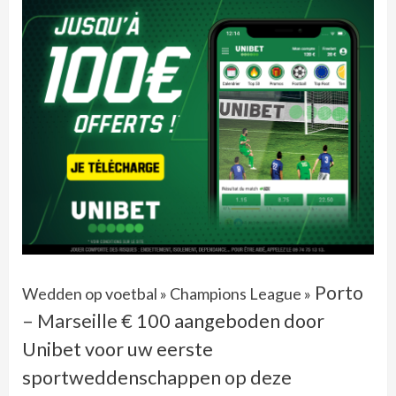
Porto
Wedden op voetbal
»
Champions League
»
– Marseille
€ 100 aangeboden door
Unibet voor uw eerste
sportweddenschappen op deze