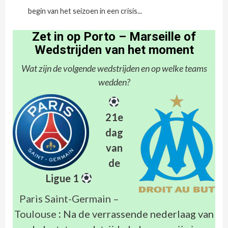
begin van het seizoen in een crisis...
Zet in op Porto – Marseille of
Wedstrijden van het moment
Wat zijn de volgende wedstrijden en op welke teams
wedden?
21e
dag
van
de
Ligue 1
Paris Saint-Germain –
Toulouse
:
Na de verrassende nederlaag van