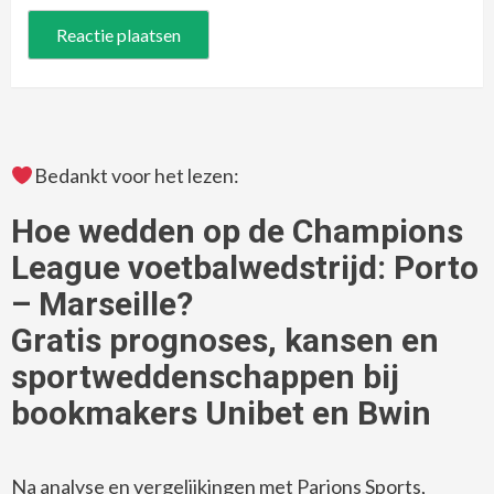
Bedankt voor het lezen:
Hoe wedden op de Champions
League voetbalwedstrijd: Porto
– Marseille?
Gratis prognoses, kansen en
sportweddenschappen bij
bookmakers Unibet en Bwin
Na analyse en vergelijkingen met Parions Sports,