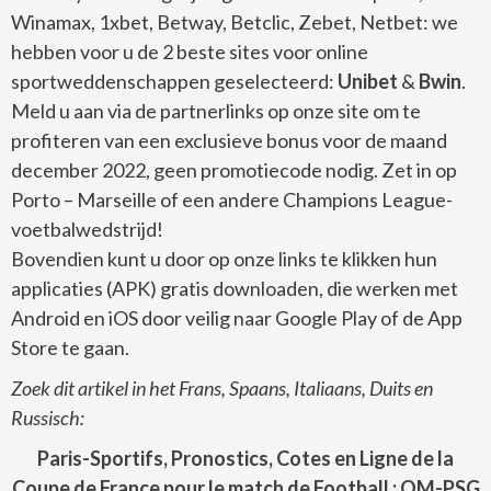
Winamax, 1xbet, Betway, Betclic, Zebet, Netbet: we
hebben voor u de 2 beste sites voor online
sportweddenschappen geselecteerd:
Unibet
&
Bwin
.
Meld u aan via de partnerlinks op onze site om te
profiteren van een exclusieve bonus voor de maand
december 2022, geen promotiecode nodig. Zet in op
Porto – Marseille of een andere Champions League-
voetbalwedstrijd!
Bovendien kunt u door op onze links te klikken hun
applicaties (APK) gratis downloaden, die werken met
Android en iOS door veilig naar Google Play of de App
Store te gaan.
Zoek dit artikel in het Frans, Spaans, Italiaans, Duits en
Russisch:
Paris-Sportifs, Pronostics, Cotes en Ligne de la
Coupe de France pour le match de Football : OM-PSG