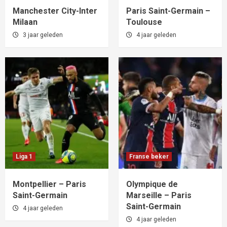
Manchester City-Inter
Paris Saint-Germain –
Milaan
Toulouse
3 jaar geleden
4 jaar geleden
Liga 1
Franse beker
Montpellier – Paris
Olympique de
Saint-Germain
Marseille – Paris
Saint-Germain
4 jaar geleden
4 jaar geleden