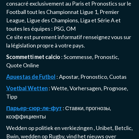
consacré exclusivement au Paris et Pronostics sur le
Football tout les Championnat
Ligue 1
, Premier
League, Ligue des Champions, Liga et Série A et
toutes les équipes :
PSG
, OM
Ce site est purement informatif renseignez vous sur
la législation propre à votre pays.
Scommetti met calcio
: Scommesse, Pronostic,
Quote Online
Apuestas de Futbol
: Apostar, Pronostico, Cuotas
Voetbal Wetten
: Wette, Vorhersagen, Prognose,
Tipp
Парьер-сюр-ле-фут
: Ставки, прогнозы,
коэффициенты
Wedden op politiek en verkiezingen
,
Unibet, Betclic,
Bwin, wedden op Rugby
, vind het nieuws over