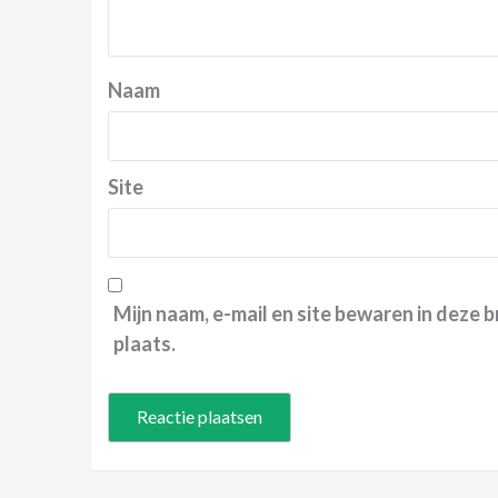
Naam
Site
Mijn naam, e-mail en site bewaren in deze 
plaats.