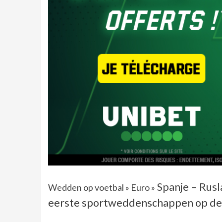
Spanje – Rus
Wedden op voetbal
»
Euro
»
eerste sportweddenschappen op dez