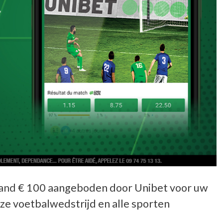
land
€ 100 aangeboden door Unibet voor uw
e voetbalwedstrijd en alle sporten