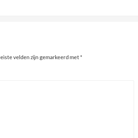
eiste velden zijn gemarkeerd met
*