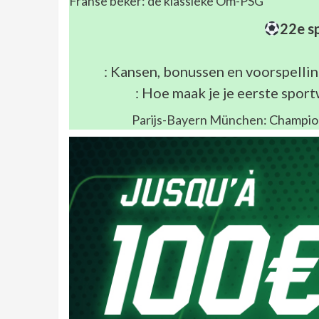
Franse beker: de klassieke Om-PSG
22e s
: Kansen, bonussen en voorspelli
: Hoe maak je je eerste spor
Parijs-Bayern München
: Champio