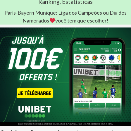
Ranking, Estatísticas
Paris-Bayern Munique
: Liga dos Campeões ou Dia dos
Namorados
você tem que escolher!