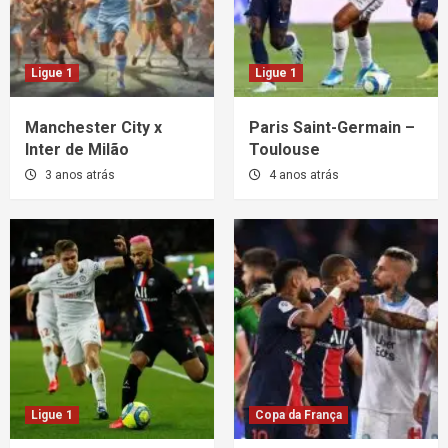
Ligue 1
Ligue 1
Manchester City x
Paris Saint-Germain –
Inter de Milão
Toulouse
3 anos atrás
4 anos atrás
Ligue 1
Copa da França