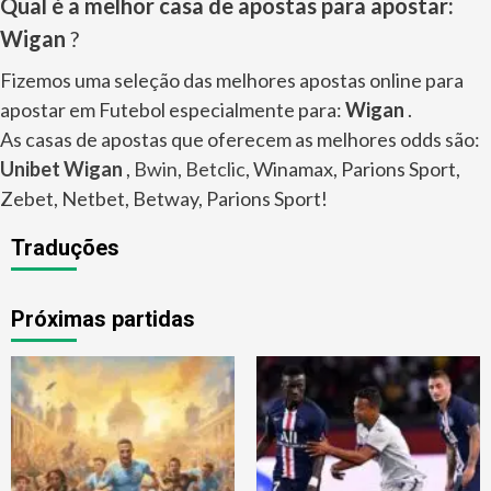
Qual é a melhor casa de apostas para apostar:
Wigan
?
Fizemos uma seleção das melhores apostas online para
apostar em Futebol especialmente para:
Wigan
.
As casas de apostas que oferecem as melhores odds são:
Unibet Wigan
,
Bwin
,
Betclic
, Winamax, Parions Sport,
Zebet, Netbet, Betway, Parions Sport!
Traduções
Próximas partidas