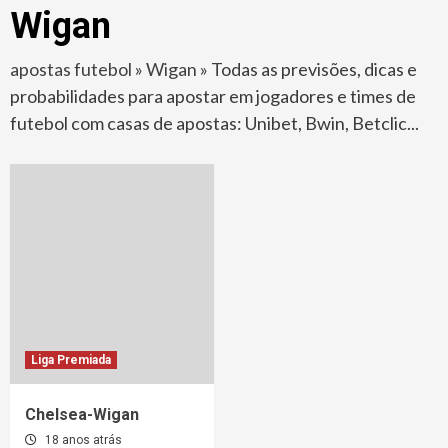
Wigan
apostas futebol
»
Wigan
» Todas as previsões, dicas e
probabilidades para apostar em jogadores e times de
futebol com casas de apostas: Unibet, Bwin, Betclic...
Liga Premiada
Chelsea-Wigan
18 anos atrás