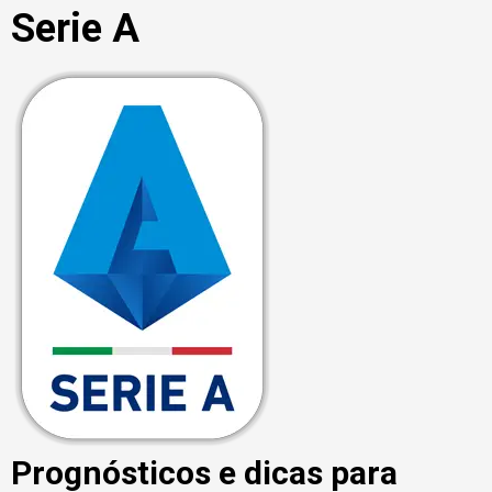
Serie A
Prognósticos e dicas para