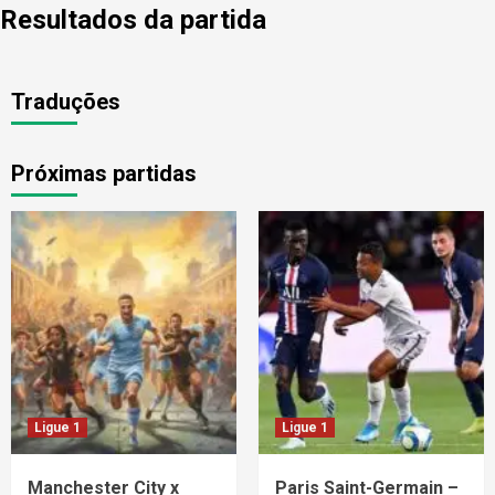
Resultados da partida
Traduções
Próximas partidas
Ligue 1
Ligue 1
Manchester City x
Paris Saint-Germain –