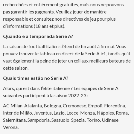
recherchées et entièrement gratuites, mais nous ne pouvons
pas garantir les gagnants. Veuillez jouer de manière
responsable et consultez nos directives de jeu pour plus
d’informations (18 ans et plus).
Quando é a temporada Serie A?
La saison de football italien s’étend de fin août à fin mai. Vous
pouvez trouver le tableau en direct de la Serie A ici , tandis qu’il
vaut également la peine de jeter un œil aux meilleurs buteurs de
cette saison .
Quais times estão no Serie A?
Alors, qui est dans l’élite italienne ? Les équipes de Serie A
suivantes participent à la saison 2022-23 :
AC Milan, Atalanta, Bologna, Cremonese, Empoli, Fiorentina,
Inter de Milão, Juventus, Lazio, Lecce, Monza, Nápoles, Roma,
Salernitana, Sampdoria, Sassuolo, Spezia, Torino, Udinese,
Verona.