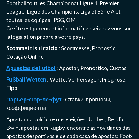
Football tout les Championnat
Ligue 1
, Premier
League, Ligue des Champions, Liga et Série A et
toutes les équipes :
PSG
, OM
Ce site est purement informatif renseignez vous sur
la législation propre à votre pays.
Scommetti sul calcio
: Scommesse, Pronostic,
Cotação Online
Apuestas de Futbol
: Apostar, Pronóstico, Cuotas
Fußball Wetten
: Wette, Vorhersagen, Prognose,
Tipp
Парьер-сюр-ле-фут
: Ставки, прогнозы,
коэффициенты
Apostar na política e nas eleições
,
Unibet, Betclic,
Bwin, apostas em Rugby
, encontre as novidades das
apostas desportivas e de cada casa de apostas:
Foot-