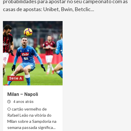
probabilidades para apostar no seu campeonato com as
casas de apostas: Unibet, Bwin, Betclic...
Serie A
Milan – Napoli
4 anos atrás
O cartão vermelho de
Rafael Leão na vitória do
Milan sobre a Sampdoria na
semana passada significa...