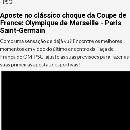
- PSG
Aposte no clássico choque da Coupe de
France: Olympique de Marseille - Paris
Saint-Germain
Como uma sensação de déjà vu? Encontre os melhores
momentos em vídeo do último encontro da Taça de
França do OM-PSG, ajuste as suas previsões para fazer as
suas primeiras apostas desportivas!