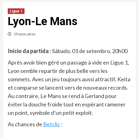
Ligue 1
Lyon-Le Mans
19 anos atrás
Início da partida
: Sábado, 01 de setembro, 20h00
Après avoir bien géré un passage à vide en Ligue 1,
Lyon semble repartir de plus belle vers les
sommets. Avec un jeu toujours aussi attractif, Keita
et comparse se lancent vers de nouveaux records.
Au contraire, Le Mans se rend à Gerland pour
éviter la douche froide tout en espèrant ramener
un point, symbole d’un petit exploit.
As chances de
Betclic
: