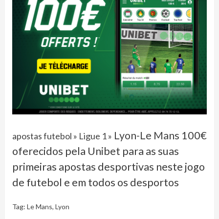
Lyon-Le Mans
100€
apostas futebol
»
Ligue 1
»
oferecidos pela Unibet para as suas
primeiras apostas desportivas neste jogo
de futebol e em todos os desportos
Tag:
Le Mans
,
Lyon