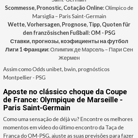
Scommesse, Pronostic, Cotação Online:
Olímpico de
Marsiglia – Paris Saint-Germain
Wette, Vorhersagen, Prognose, Tipp, Quoten für
den französischen Fußball: OM - PSG
Ставки, прогнозы, коэфициенты на футбол
Лиги 1 Франции:
Олимпик де Марсель – Пари Сен
Жермен
Assim como
Odds unibet, bwin, prognósticos
Montpellier - PSG
Aposte no clássico choque da Coupe
de France: Olympique de Marseille -
Paris Saint-Germain
Como uma sensação de déjà vu? Encontre os melhores
momentos em vídeo do último encontro da Taça de
França do OM-PSG, ajuste as suas previsões para fazer