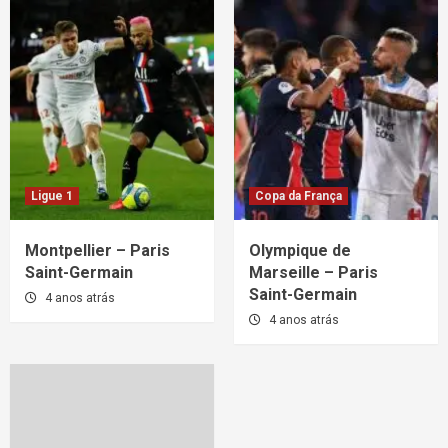
Ligue 1
Copa da França
Montpellier – Paris
Olympique de
Saint-Germain
Marseille – Paris
Saint-Germain
4 anos atrás
4 anos atrás