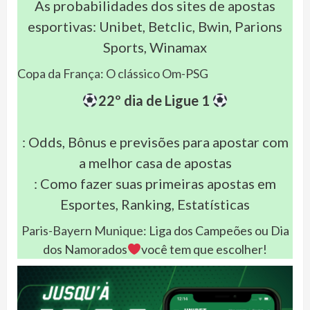
As probabilidades dos sites de apostas
esportivas: Unibet, Betclic, Bwin, Parions
Sports, Winamax
Copa da França: O clássico Om-PSG
22º dia de Ligue 1
: Odds, Bônus e previsões para apostar com
a melhor casa de apostas
: Como fazer suas primeiras apostas em
Esportes, Ranking, Estatísticas
Paris-Bayern Munique
: Liga dos Campeões ou Dia
dos Namorados
você tem que escolher!