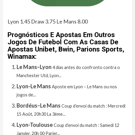
Lyon 1.45 Draw 3.75 Le Mans 8.00
Prognósticos E Apostas Em Outros
Jogos De Futebol Com As Casas De
Apostas Unibet, Bwin, Parions Sports,
Winamax:
Le Mans–Lyon
4 dias antes do confronto contra o
Manchester Utd, Lyon...
Lyon-Le Mans
Aposte em Lyon – Le Mans ou nos
jogos de...
Bordéus–Le Mans
Coup d’envoi du match : Mercredi
15 Août, 20h30 La 3ème...
Lyon-Toulouse
Coup d’envoi du match : Samedi 12
Janvier, 20h 00 Parier...