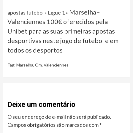
Marselha–
apostas futebol
»
Ligue 1
»
Valenciennes
100€ oferecidos pela
Unibet para as suas primeiras apostas
desportivas neste jogo de futebol e em
todos os desportos
Tag:
Marselha
,
Om
,
Valenciennes
Deixe um comentário
O seu endereço de e-mail não será publicado.
Campos obrigatórios são marcados com
*