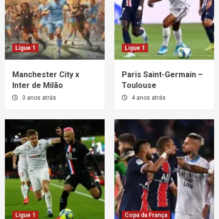
Ligue 1
Ligue 1
Manchester City x
Paris Saint-Germain –
Inter de Milão
Toulouse
3 anos atrás
4 anos atrás
Ligue 1
Copa da França