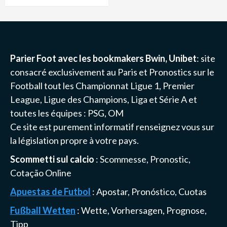
Parier Foot avec les bookmakers Bwin, Unibet
: site
consacré exclusivement au Paris et Pronostics sur le
Football tout les Championnat
Ligue 1
, Premier
League, Ligue des Champions, Liga et Série A et
toutes les équipes :
PSG
, OM
Ce site est purement informatif renseignez vous sur
la législation propre à votre pays.
Scommetti sul calcio
: Scommesse, Pronostic,
Cotação Online
Apuestas de Futbol
: Apostar, Pronóstico, Cuotas
Fußball Wetten
: Wette, Vorhersagen, Prognose,
Tipp