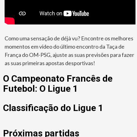
Como uma sensação de déjà vu? Encontre os melhores
momentos em vídeo do último encontro da Taça de
França do OM-PSG, ajuste as suas previsões para fazer
as suas primeiras apostas desportivas!
O Campeonato Francês de
Futebol: O Ligue 1
Classificação do Ligue 1
Próximas partidas