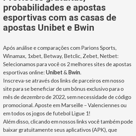
probabilidades e apostas
esportivas com as casas de
apostas Unibet e Bwin
Após análise e comparações com Parions Sports,
Winamax, 1xbet, Betway, Betclic, Zebet, Netbet:
Selecionamos para você os 2 melhores sites de apostas
esportivas online:
Unibet
&
Bwin
.
Inscreva-se através dos links de parceiros em nosso
site para se beneficiar de um bônus exclusivo para o
mês de dezembro de 2022, sem necessidade de código
promocional. Aposte em Marseille – Valenciennes ou
em todos os jogos de futebol Ligue 1!
Além disso, clicando em nossos links você também pode
baixar gratuitamente seus aplicativos (APK), que