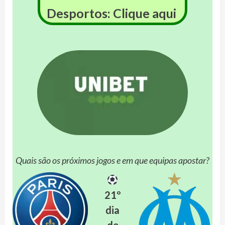
Desportos: Clique aqui
Quais são os próximos jogos e em que equipas apostar?
21º
dia
de