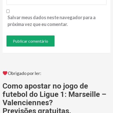
Salvar meus dados neste navegador para a
próxima vez que eu comentar.
Obrigado por ler:
Como apostar no jogo de
futebol do Ligue 1: Marseille –
Valenciennes?
Previsões gratuitas,