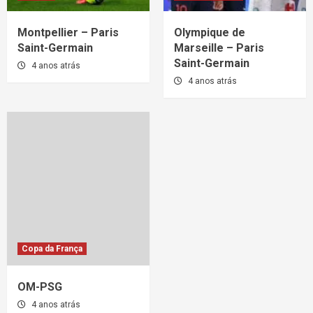
Montpellier – Paris
Olympique de
Saint-Germain
Marseille – Paris
Saint-Germain
4 anos atrás
4 anos atrás
Copa da França
OM-PSG
4 anos atrás