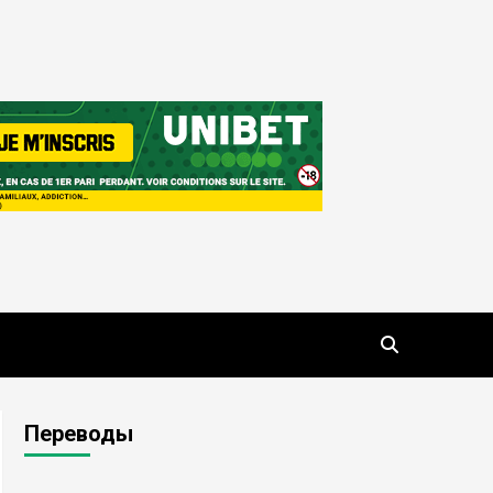
Переводы