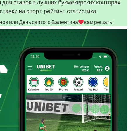
 для ставок в лучших букмекерских конторах
ставки на спорт, рейтинг, статистика
онов или День святого Валентина
вам решать!