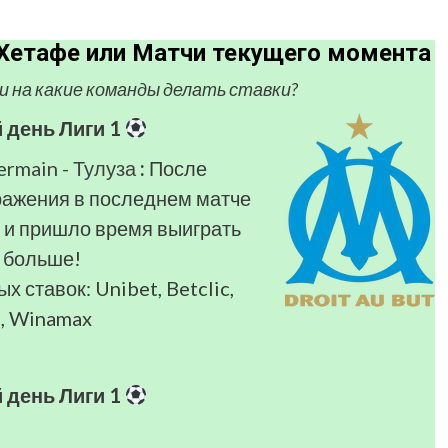
 Хетафе или Матчи текущего момента
и на какие команды делать ставки?
 день Лиги 1
ermain - Тулуза
:
После
ражения в последнем матче
 и пришло время выиграть
больше!
 ставок: Unibet, Betclic,
s, Winamax
 день Лиги 1