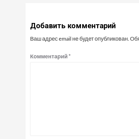
Добавить комментарий
Ваш адрес email не будет опубликован.
Об
Комментарий
*