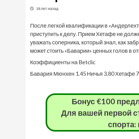
18 лет назад
После легкой квалификации в «Андерлехт
приступить к делу. Прием Хетафе не долж
уважать соперника, который знал, как заб
может стоить «Баварии» ценных голов в от
Коэффициенты на Betclic
Бавария Мюнхен 1.45 Ничья 3.80 Хетафе 7
Бонус €100 предл
Для вашей первой с
спорта: