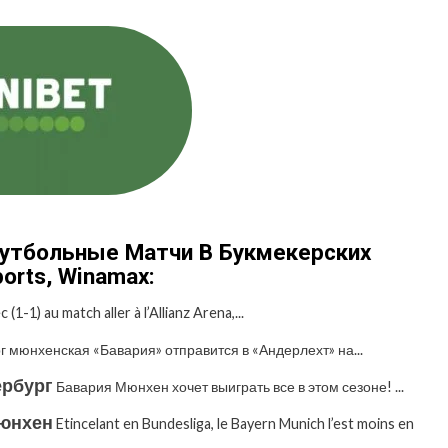
Футбольные Матчи В Букмекерских
ports, Winamax:
(1-1) au match aller à l’Allianz Arena,...
г мюнхенская «Бавария» отправится в «Андерлехт» на...
ербург
Бавария Мюнхен хочет выиграть все в этом сезоне! ...
Мюнхен
Etincelant en Bundesliga, le Bayern Munich l’est moins en