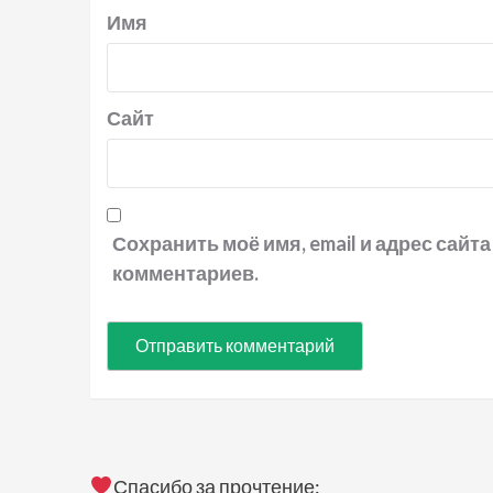
Имя
Сайт
Сохранить моё имя, email и адрес сайт
комментариев.
Спасибо за прочтение: