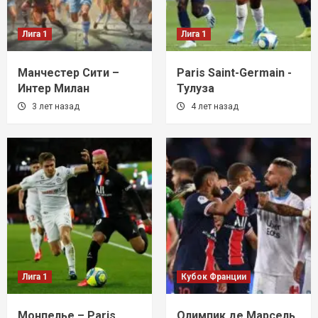
Лига 1
Лига 1
Манчестер Сити –
Paris Saint-Germain -
Интер Милан
Тулуза
3 лет назад
4 лет назад
Лига 1
Кубок Франции
Монпелье – Paris
Олимпик де Марсель