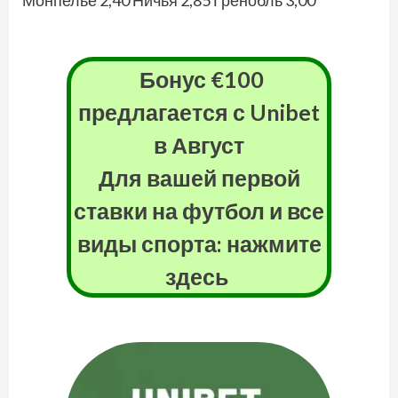
Бонус €100
предлагается с Unibet
в
Август
Для вашей первой
ставки на футбол и все
виды спорта: нажмите
здесь