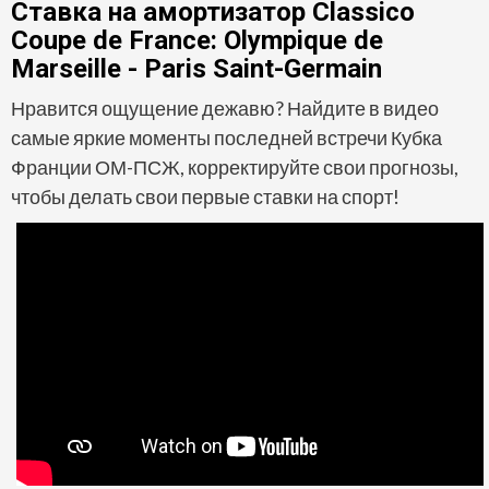
Ставка на амортизатор Classico
Coupe de France: Olympique de
Marseille - Paris Saint-Germain
Нравится ощущение дежавю? Найдите в видео
самые яркие моменты последней встречи Кубка
Франции ОМ-ПСЖ, корректируйте свои прогнозы,
чтобы делать свои первые ставки на спорт!