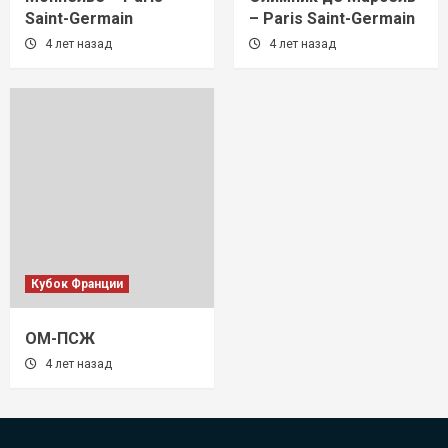
Saint-Germain
– Paris Saint-Germain
4 лет назад
4 лет назад
Кубок Франции
ОМ-ПСЖ
4 лет назад