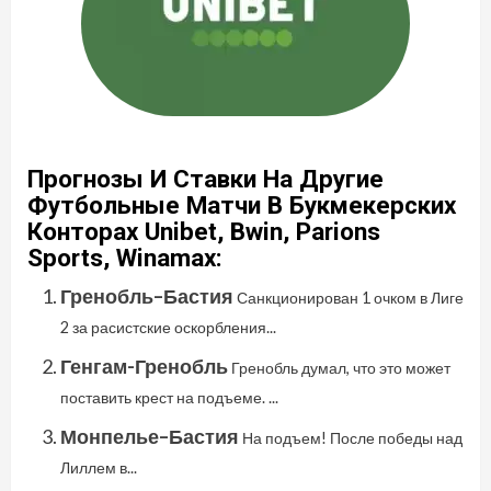
Прогнозы И Ставки На Другие
Футбольные Матчи В Букмекерских
Конторах Unibet, Bwin, Parions
Sports, Winamax:
Гренобль–Бастия
Санкционирован 1 очком в Лиге
2 за расистские оскорбления...
Генгам-Гренобль
Гренобль думал, что это может
поставить крест на подъеме. ...
Монпелье–Бастия
На подъем! После победы над
Лиллем в...