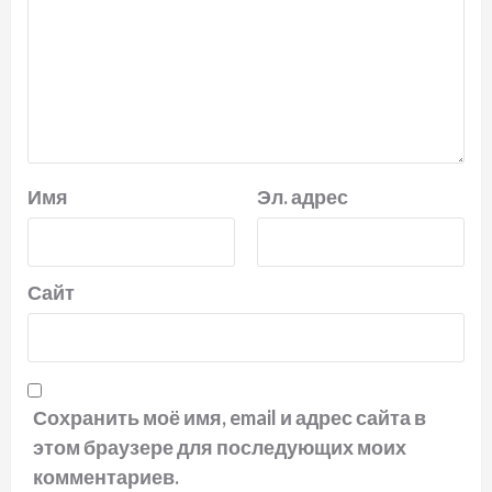
Имя
Эл. адрес
Сайт
Сохранить моё имя, email и адрес сайта в
этом браузере для последующих моих
комментариев.