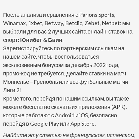
После анализа и сравнения с Parions Sports,
Winamax, 1xbet, Betway, Betclic, Zebet, Netbet: мы
выбрали для вас 2 лучших сайта онлайн-ставок на
спорт:
Юнибет
&
Бвин
.
Зарегистрируйтесь по партнерским ссылкам на
нашем сайте, чтобы воспользоваться
эксклюзивным бонусом за декабрь 2022 года,
промо-код не требуется. Делайте ставки на матч
Монпелье – Гренобль или все футбольные матчи
Лиги 2!
Кроме того, перейдя по нашим ссылкам, вы также
можете бесплатно скачать их приложения (APK),
которые работают с Android и iOS, безопасно
перейдя в Google Play или App Store.
Найдите эту статью на французском, испанском,