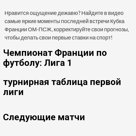
Нравится ощущение дежавю? Найдите в видео
самые яркие моменты последней встречи Кубка
Франции ОМ-ПСЖ, корректируйте свои прогнозы,
чтобы делать свои первые ставки на спорт!
Чемпионат Франции по
футболу: Лига 1
турнирная таблица первой
лиги
Следующие матчи