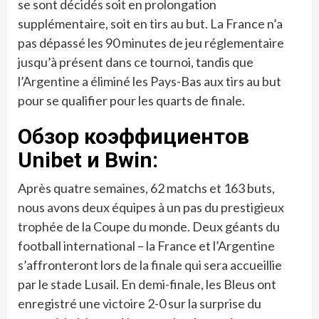
se sont décidés soit en prolongation
supplémentaire, soit en tirs au but. La France n’a
pas dépassé les 90 minutes de jeu réglementaire
jusqu’à présent dans ce tournoi, tandis que
l’Argentine a éliminé les Pays-Bas aux tirs au but
pour se qualifier pour les quarts de finale.
Обзор коэффициентов
Unibet и Bwin:
Après quatre semaines, 62 matchs et 163 buts,
nous avons deux équipes à un pas du prestigieux
trophée de la Coupe du monde. Deux géants du
football international – la France et l’Argentine
s’affronteront lors de la finale qui sera accueillie
par le stade Lusail. En demi-finale, les Bleus ont
enregistré une victoire 2-0 sur la surprise du