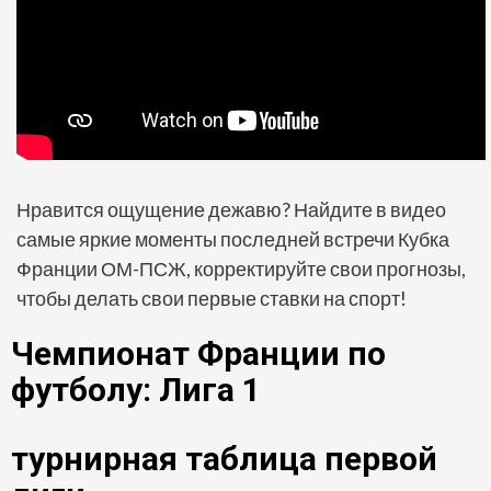
Нравится ощущение дежавю? Найдите в видео
самые яркие моменты последней встречи Кубка
Франции ОМ-ПСЖ, корректируйте свои прогнозы,
чтобы делать свои первые ставки на спорт!
Чемпионат Франции по
футболу: Лига 1
турнирная таблица первой