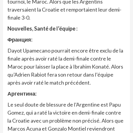
tournoi, le Maroc. Alors que les Argentins
traversaient la Croatie et remportaient leur demi-
finale 3-0.
Nouvelles, Santé de l’équipe :
Франция:
Dayot Upamecano pourrait encore être exclu de la
finale après avoir raté la demi-finale contre le
Maroc pour laisser la place à Ibrahim Konaté. Alors
qu’Adrien Rabiot fera son retour dans l’équipe
après avoir raté le match précédent.
Аргентина:
Le seul doute de blessure de l’Argentine est Papu
Gomez, qui a raté la victoire en demi-finale contre
la Croatie avec un problème non précisé. Alors que
Marcos Acuna et Gonzalo Montiel reviendront