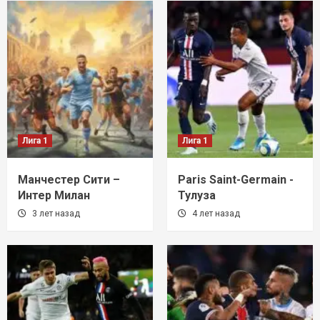
Лига 1
Лига 1
Манчестер Сити –
Paris Saint-Germain -
Интер Милан
Тулуза
3 лет назад
4 лет назад