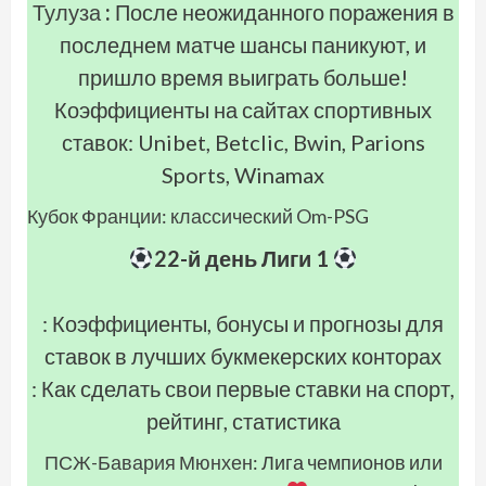
Тулуза
:
После неожиданного поражения в
последнем матче шансы паникуют, и
пришло время выиграть больше!
Коэффициенты на сайтах спортивных
ставок: Unibet, Betclic, Bwin, Parions
Sports, Winamax
Кубок Франции: классический Om-PSG
22-й день Лиги 1
: Коэффициенты, бонусы и прогнозы для
ставок в лучших букмекерских конторах
: Как сделать свои первые ставки на спорт,
рейтинг, статистика
ПСЖ-Бавария Мюнхен
: Лига чемпионов или