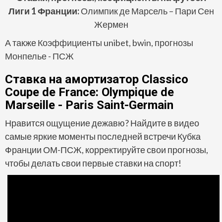
Лиги 1 Франции:
Олимпик де Марсель – Пари Сен
Жермен
А также
Коэффициенты unibet, bwin, прогнозы
Монпелье - ПСЖ
Ставка на амортизатор Classico
Coupe de France: Olympique de
Marseille - Paris Saint-Germain
Нравится ощущение дежавю? Найдите в видео
самые яркие моменты последней встречи Кубка
Франции ОМ-ПСЖ, корректируйте свои прогнозы,
чтобы делать свои первые ставки на спорт!