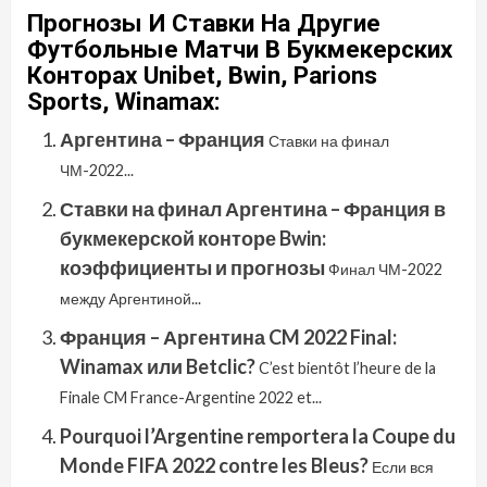
Прогнозы И Ставки На Другие
Футбольные Матчи В Букмекерских
Конторах Unibet, Bwin, Parions
Sports, Winamax:
Аргентина – Франция
Ставки на финал
ЧМ-2022...
Ставки на финал Аргентина – Франция в
букмекерской конторе Bwin:
коэффициенты и прогнозы
Финал ЧМ-2022
между Аргентиной...
Франция – Аргентина CM 2022 Final:
Winamax или Betclic?
C’est bientôt l’heure de la
Finale CM France-Argentine 2022 et...
Pourquoi l’Argentine remportera la Coupe du
Monde FIFA 2022 contre les Bleus?
Если вся