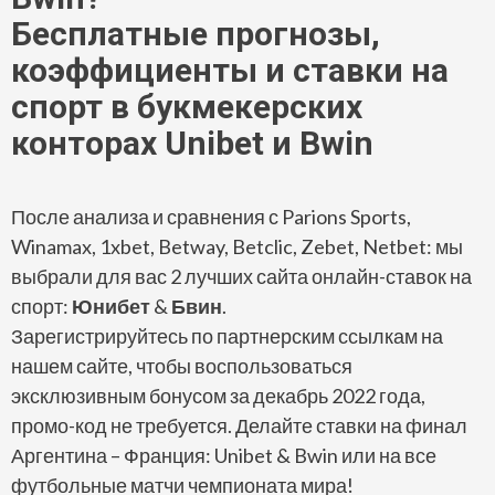
Бесплатные прогнозы,
коэффициенты и ставки на
спорт в букмекерских
конторах Unibet и Bwin
После анализа и сравнения с Parions Sports,
Winamax, 1xbet, Betway, Betclic, Zebet, Netbet: мы
выбрали для вас 2 лучших сайта онлайн-ставок на
спорт:
Юнибет
&
Бвин
.
Зарегистрируйтесь по партнерским ссылкам на
нашем сайте, чтобы воспользоваться
эксклюзивным бонусом за декабрь 2022 года,
промо-код не требуется. Делайте ставки на финал
Аргентина – Франция: Unibet & Bwin или на все
футбольные матчи чемпионата мира!