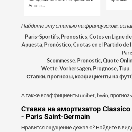
Анже с ...
Найдите эту статью на французском, испан
Paris-Sportifs, Pronostics, Cotes en Ligne d
Apuesta, Pronóstico, Cuotas en el Partido de
Pari
Scommesse, Pronostic, Quote Onli
Wette, Vorhersagen, Prognose, Tipp, 
Ставки, прогнозы, коэфициенты на футб
А также
Коэффициенты unibet, bwin, прогноз
Ставка на амортизатор Classico 
- Paris Saint-Germain
Нравится ощущение дежавю? Найдите в виде