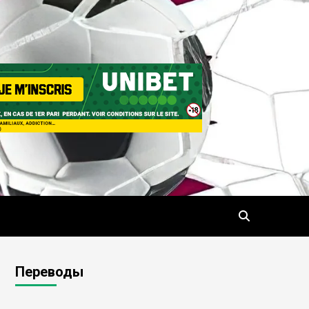
Переводы