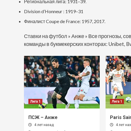
Региональная лига: 1931–39.
Division d’Honneur : 1919–31
Финалист Coupe de France: 1957, 2017.
Ставки на футбол
»
Анже
» Все прогнозы, с
команды в букмекерских конторах: Unibet, Bwin
Лига 1
Лига 1
ПСЖ – Анже
Paris Sa
4 лет назад
4 лет на