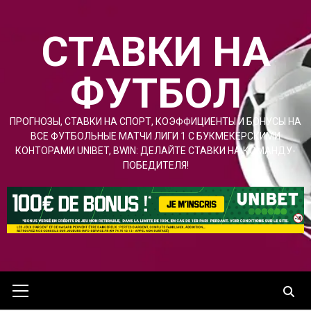
перейти
к
СТАВКИ НА
содержанию
ФУТБОЛ
ПРОГНОЗЫ, СТАВКИ НА СПОРТ, КОЭФФИЦИЕНТЫ И БОНУСЫ НА
ВСЕ ФУТБОЛЬНЫЕ МАТЧИ ЛИГИ 1 С БУКМЕКЕРСКИМИ
КОНТОРАМИ UNIBET, BWIN: ДЕЛАЙТЕ СТАВКИ НА КОМАНДУ-
ПОБЕДИТЕЛЯ!
основное
меню