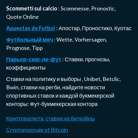
Scommetti sul calcio
: Scommesse, Pronostic,
Quote Online
Apuestas de Futbol
: Апостар, Проностико, Куотас
Футбольный мяч
: Wette, Vorhersagen,
Prognose, Tipp
Парьер-сюр-ле-фут
: Ставки, прогнозы,
коэффициенты
Ставки на политику и выборы
,
Unibet, Betclic,
Bwin, ставки на регби
, найдите новости
спортивных ставок и каждой букмекерской
конторы:
Фут-букмекерская контора
Криптовалюта, ставки на биткойны
Cryptomonnaie et Bitcoin