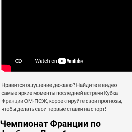
Нравится ощущение дежавю? Найдите в видео
самые яркие моменты последней встречи Кубка
Франции ОМ-ПСЖ, корректируйте свои прогнозы,
чтобы делать свои первые ставки на спорт!
Чемпионат Франции по