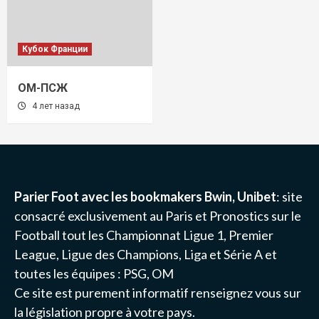
Кубок Франции
ОМ-ПСЖ
4 лет назад
Parier Foot avec les bookmakers Bwin, Unibet
: site
consacré exclusivement au Paris et Pronostics sur le
Football tout les Championnat
Ligue 1
, Premier
League, Ligue des Champions, Liga et Série A et
toutes les équipes :
PSG
, OM
Ce site est purement informatif renseignez vous sur
la législation propre à votre pays.