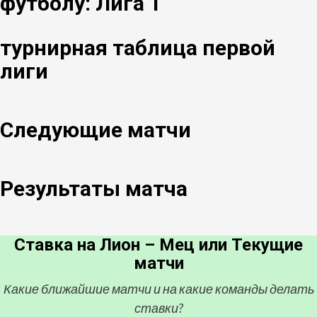
футболу: Лига 1
турнирная таблица первой
лиги
Следующие матчи
Результаты матча
Ставка на Лион – Мец или Текущие
матчи
Какие ближайшие матчи и на какие команды делать
ставки?