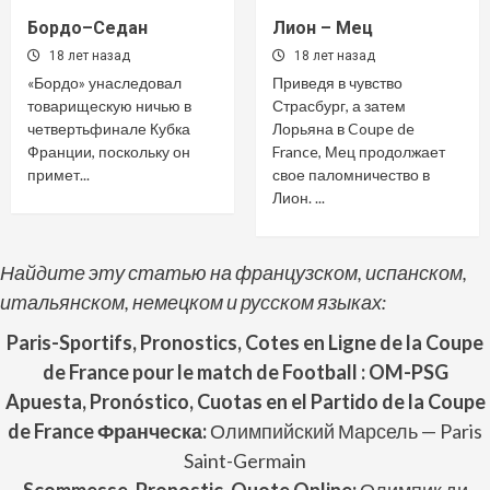
Бордо–Седан
Лион – Мец
18 лет назад
18 лет назад
«Бордо» унаследовал
Приведя в чувство
товарищескую ничью в
Страсбург, а затем
четвертьфинале Кубка
Лорьяна в Coupe de
Франции, поскольку он
France, Мец продолжает
примет...
свое паломничество в
Лион. ...
Найдите эту статью на французском, испанском,
итальянском, немецком и русском языках:
Paris-Sportifs, Pronostics, Cotes en Ligne de la Coupe
de France pour le match de Football : OM-PSG
Apuesta, Pronóstico, Cuotas en el Partido de
la Coupe
de France
Франческа:
Олимпийский Марсель — Paris
Saint-Germain
Scommesse, Pronostic, Quote Online:
Олимпик ди