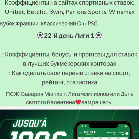
Коэффициенты на сайтах спортивных ставок:
Unibet, Betclic, Bwin, Parions Sports, Winamax
Кубок Франции: классический Om-PSG
22-й день Лиги 1
: Коэффициенты, бонусы и прогнозы для ставок
в лучших букмекерских конторах
: Как сделать свои первые ставки на спорт,
рейтинг, статистика
ПСЖ-Бавария Мюнхен
: Лига чемпионов или День
святого Валентина
вам решать!