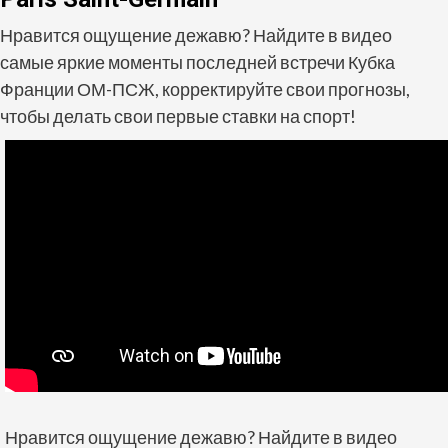
Нравится ощущение дежавю? Найдите в видео
самые яркие моменты последней встречи Кубка
Франции ОМ-ПСЖ, корректируйте свои прогнозы,
чтобы делать свои первые ставки на спорт!
Нравится ощущение дежавю? Найдите в видео