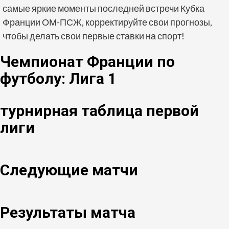
самые яркие моменты последней встречи Кубка
Франции ОМ-ПСЖ, корректируйте свои прогнозы,
чтобы делать свои первые ставки на спорт!
Чемпионат Франции по
футболу: Лига 1
турнирная таблица первой
лиги
Следующие матчи
Результаты матча