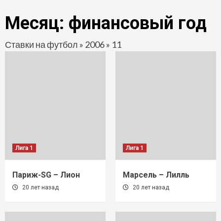
Месяц:
финансовый год
Ставки на футбол
»
2006
»
11
Лига 1
Лига 1
Париж-SG – Лион
Марсель – Лилль
20 лет назад
20 лет назад