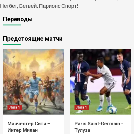
Нетбет, Бетвей, Парионс Спорт!
Переводы
Предстоящие матчи
Лига 1
Лига 1
Манчестер Сити –
Paris Saint-Germain -
Интер Милан
Тулуза