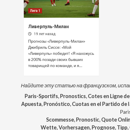
Лига 1
Ливерпуль-Милан
19 лет назад
Прогнозы «Ливерпуль-Милан»
Джибриль Сиссе: «Мой
«Ливерпуль» победит! «Я нахожусь
в 200% позади своих бывших
товарищей по команде, и я…
Найдите эту статью на французском, испан
Paris-Sportifs, Pronostics, Cotes en Ligne d
Apuesta, Pronóstico, Cuotas en el Partido de
Pari
Scommesse, Pronostic, Quote Onli
Wette, Vorhersagen, Prognose, Tipp, 