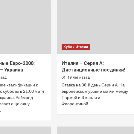
Кубок Италии
ые Евро-2008:
Италия – Серия А:
– Украина
Дистанционные поединки!
азад
19 лет назад
ие квалификации к
Ставка на 38-й день Серии А. На
с субботы в 21:00 матч
европейском уровне матчи между
краина. Рэймонд
Пармой и Эмполи и
елает еще одну
Фиорентиной...
.