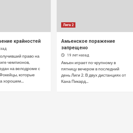
Лига 2
вение крайностей
Амьенское поражение
запрещено
азад
19 лет назад
получивший право на
Лиге чемпионов,
Амьен играет по-крупному в
едан на велодроме с
пятницу вечером в последний
 Фокейцы, которые
день Лиги 2. В двух дистанциях от
а хорошем...
Кана Пикард...