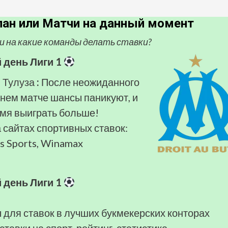
лан или Матчи на данный момент
и на какие команды делать ставки?
 день Лиги 1
- Тулуза
:
После неожиданного
нем матче шансы паникуют, и
мя выиграть больше!
сайтах спортивных ставок:
ns Sports, Winamax
 день Лиги 1
 для ставок в лучших букмекерских конторах