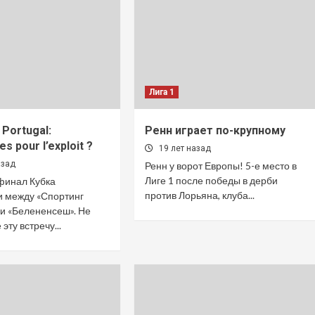
Лига 1
 Portugal:
Ренн играет по-крупному
s pour l’exploit ?
19 лет назад
азад
Ренн у ворот Европы! 5-е место в
Лиге 1 после победы в дерби
финал Кубка
против Лорьяна, клуба...
и между «Спортинг
и «Белененсеш». Не
эту встречу...