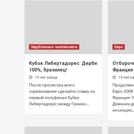
Зарубежные чемпионаты
Евро
Кубок Либертадорес: Дерби
Отборочн
100%, бразилец!
Франция 
19 лет назад
19 лет н
После просмотра всего
Продолжен
соревнования сделайте ставку на
Евро-2008 
первый полуфинал Кубка
Франция-У
Либертадорес между Гремио...
Доменек д
инъекцию..