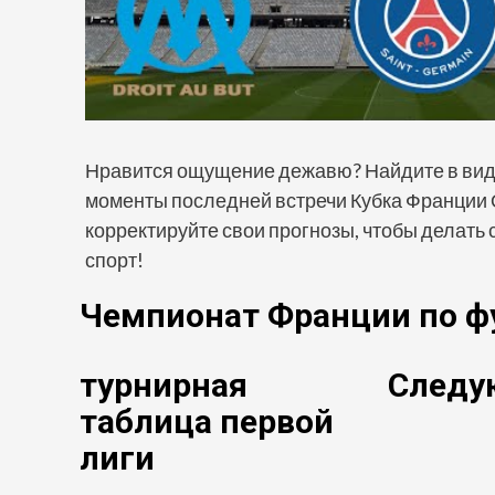
Нравится ощущение дежавю? Найдите в вид
моменты последней встречи Кубка Франци
корректируйте свои прогнозы, чтобы делать 
спорт!
Чемпионат Франции по фу
турнирная
Следу
таблица первой
лиги