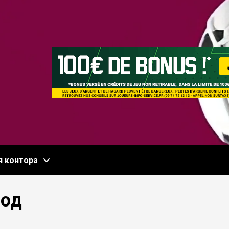
я контора
год