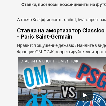
Ставки, прогнозы, коэфициенты на футб
А также
Коэффициенты unibet, bwin, прогноз
Ставка на амортизатор Classico 
- Paris Saint-Germain
Нравится ощущение дежавю? Найдите в виде
Франции ОМ-ПСЖ, корректируйте свои прогноз
СТАВКИ НА СПОРТ - ОМ vs ПСЖ