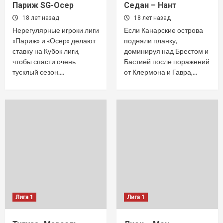
Париж SG-Осер
Седан – Нант
18 лет назад
18 лет назад
Нерегулярные игроки лиги
Если Канарские острова
«Париж» и «Осер» делают
подняли планку,
ставку на Кубок лиги,
доминируя над Брестом и
чтобы спасти очень
Бастией после поражений
тусклый сезон....
от Клермона и Гавра,...
Лига 1
Лига 1