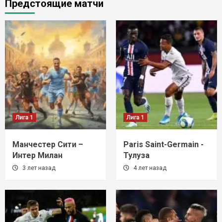
Предстоящие матчи
Лига 1
Лига 1
Манчестер Сити –
Paris Saint-Germain -
Интер Милан
Тулуза
3 лет назад
4 лет назад