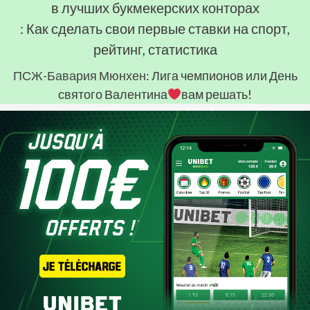
в лучших букмекерских конторах
: Как сделать свои первые ставки на спорт,
рейтинг, статистика
ПСЖ-Бавария Мюнхен
: Лига чемпионов или День
святого Валентина
вам решать!