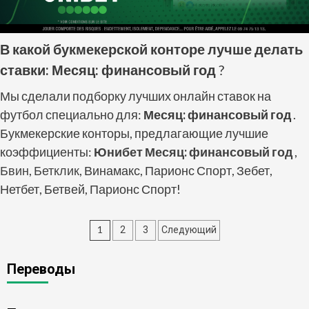
В какой букмекерской конторе лучше делать
ставки: Месяц:
финансовый год
?
Мы сделали подборку лучших онлайн ставок на
футбол специально для:
Месяц:
финансовый год
.
Букмекерские конторы, предлагающие лучшие
коэффициенты:
Юнибет Месяц:
финансовый год
,
Бвин
,
Бетклик
, Винамакс, Парионс Спорт, Зебет,
Нетбет, Бетвей, Парионс Спорт!
Навигация
1
2
3
Следующий
по
Переводы
записям