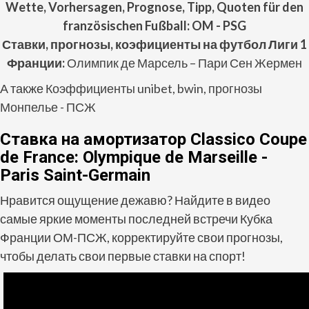
Wette, Vorhersagen, Prognose, Tipp, Quoten für den
französischen Fußball: OM - PSG
Ставки, прогнозы, коэфициенты на футбол Лиги 1
Франции:
Олимпик де Марсель – Пари Сен Жермен
А также
Коэффициенты unibet, bwin, прогнозы
Монпелье - ПСЖ
Ставка на амортизатор Classico Coupe
de France: Olympique de Marseille -
Paris Saint-Germain
Нравится ощущение дежавю? Найдите в видео
самые яркие моменты последней встречи Кубка
Франции ОМ-ПСЖ, корректируйте свои прогнозы,
чтобы делать свои первые ставки на спорт!