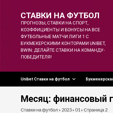
перейти
к
СТАВКИ НА ФУТБОЛ
содержанию
ПРОГНОЗЫ, СТАВКИ НА СПОРТ,
КОЭФФИЦИЕНТЫ И БОНУСЫ НА ВСЕ
ФУТБОЛЬНЫЕ МАТЧИ ЛИГИ 1 С
БУКМЕКЕРСКИМИ КОНТОРАМИ UNIBET,
BWIN: ДЕЛАЙТЕ СТАВКИ НА КОМАНДУ-
ПОБЕДИТЕЛЯ!
Unibet Ставки на футбол
Букмекерска
Месяц:
финансовый 
Ставки на футбол
»
2023
»
01
»
Страница 2