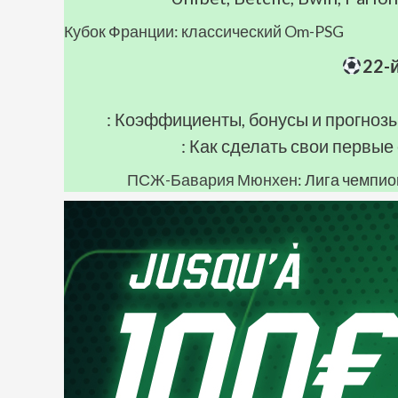
Кубок Франции: классический Om-PSG
22-й
: Коэффициенты, бонусы и прогнозы
: Как сделать свои первые 
ПСЖ-Бавария Мюнхен
: Лига чемпи