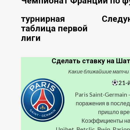
Чемпионат Франции по фу
турнирная
Следу
таблица первой
лиги
Сделать ставку на Ша
Какие ближайшие матчи 
21-й
Paris Saint-Germain 
поражения в послед
пришло вре
Коэффициенты на 
Unibet, Betclic, Bwin, Pario