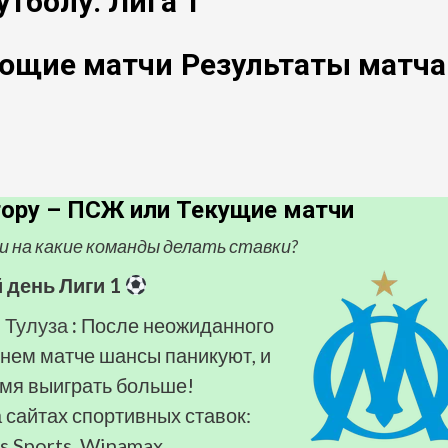
тболу: Лига 1
ющие матчи
Результаты матча
тору – ПСЖ или Текущие матчи
и на какие команды делать ставки?
 день Лиги 1
- Тулуза
:
После неожиданного
нем матче шансы паникуют, и
мя выиграть больше!
сайтах спортивных ставок:
ns Sports, Winamax