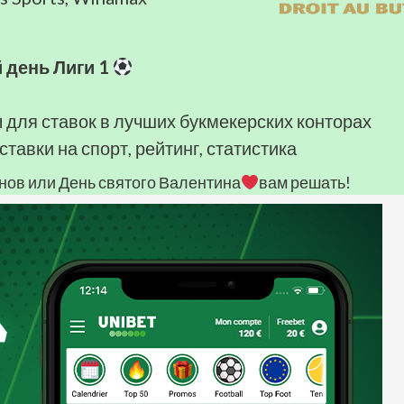
 день Лиги 1
 для ставок в лучших букмекерских конторах
ставки на спорт, рейтинг, статистика
онов или День святого Валентина
вам решать!