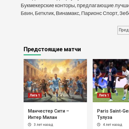
Букмекерские конторы, предлагающие лучш
Бвин
,
Бетклик
, Винамакс, Парионс Спорт, Зеб
На
Пре
по
за
Предстоящие матчи
Лига 1
Лига 1
Манчестер Сити –
Paris Saint-Ge
Интер Милан
Тулуза
3 лет назад
4 лет назад