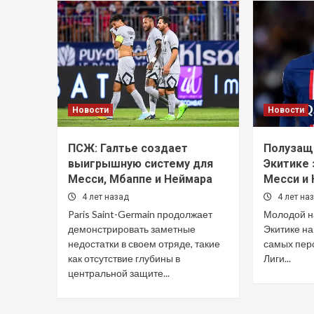
Новости
Новости
ПСЖ: Галтье создает
Полузащ
выигрышную систему для
Экитике 
Месси, Мбаппе и Неймара
Месси и 
4 лет назад
4 лет на
Paris Saint-Germain продолжает
Молодой н
демонстрировать заметные
Экитике на
недостатки в своем отряде, такие
самых пер
как отсутствие глубины в
Лиги...
центральной защите...