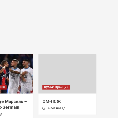
ции
Кубок Франции
де Марсель –
ОМ-ПСЖ
nt-Germain
4 лет назад
ад