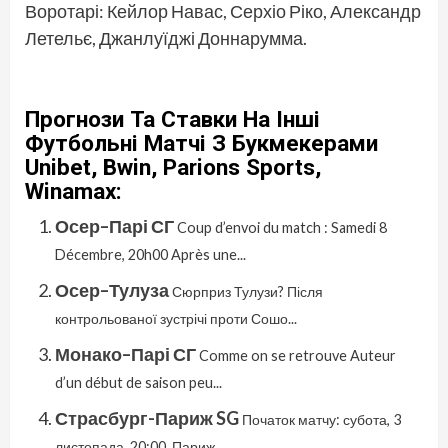
Воротарі: Кейлор Навас, Серхіо Ріко, Александр
Летельє, Джанлуїджі Доннарумма.
Прогнози Та Ставки На Інші
Футбольні Матчі З Букмекерами
Unibet, Bwin, Parions Sports,
Winamax:
Осер–Парі СГ
Coup d’envoi du match : Samedi 8
Décembre, 20h00 Après une...
Осер–Тулуза
Сюрприз Тулузи? Після
контрольованої зустрічі проти Сошо...
Монако–Парі СГ
Comme on se retrouve Auteur
d’un début de saison peu...
Страсбург-Париж SG
Початок матчу: субота, 3
листопада, 20:00, Париж...