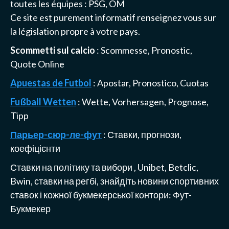
toutes les équipes :
PSG
, OM
Ce site est purement informatif renseignez vous sur
la législation propre à votre pays.
Scommetti sul calcio
: Scommesse, Pronostic,
Quote Online
Apuestas de Futbol
: Apostar, Pronostico, Cuotas
Fußball Wetten
: Wette, Vorhersagen, Prognose,
Tipp
Парьер-сюр-ле-фут
: Ставки, прогнози,
коефіцієнти
Ставки на політику та вибори
,
Unibet, Betclic,
Bwin, ставки на регбі
, знайдіть новини спортивних
ставок і кожної букмекерської контори:
Фут-
Букмекер