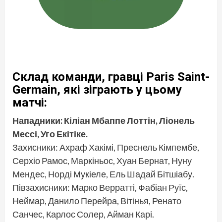
Склад команди, гравці Paris Saint-
Germain, які зіграють у цьому
матчі:
Нападники: Кіліан Мбаппе Лоттін, Ліонель
Мессі, Уго Екітіке.
Захисники: Ахраф Хакімі, Преснель Кімпембе,
Серхіо Рамос, Маркіньос, Хуан Бернат, Нуну
Мендес, Норді Мукіеле, Ель Шадай Бітшіабу.
Півзахисники: Марко Верратті, Фабіан Руїс,
Неймар, Данило Перейра, Вітінья, Ренато
Санчес, Карлос Солер, Айман Карі.