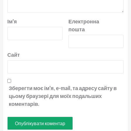
Ім'я
Електронна
пошта
Сайт
Зберегти моє ім'я, e-mail, та адресу сайту в
цьому браузері для моїх подальших
коментарів.