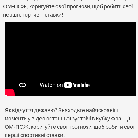
ОМ-ПСЖ, коригуйте свої прогнози, щоб робити свої
перші спортивні ставки!
Як відчуття дежавю? Знаходьте найяскравіші
моменти у відео останньої зустрічі в Кубку Франції
ОМ-ПСЖ, коригуйте свої прогнози, щоб робити свої
перші спортивні ставки!