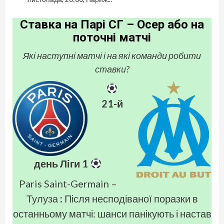
Ставка на Парі СГ – Осер або на
поточні матчі
Які наступні матчі і на які команди робити
ставки?
21-й
день Ліги 1
Paris Saint-Germain –
Тулуза
:
Після несподіваної поразки в
останньому матчі: шанси панікують і настав