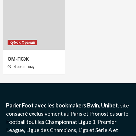
Кубок Франції
ОМ-ПСЖ
4 років тому
Parier Foot avec les bookmakers Bwin, Unibet
: site
consacré exclusivement au Paris et Pronostics sur le
Football tout les Championnat
Ligue 1
, Premier
League, Ligue des Champions, Liga et Série A et