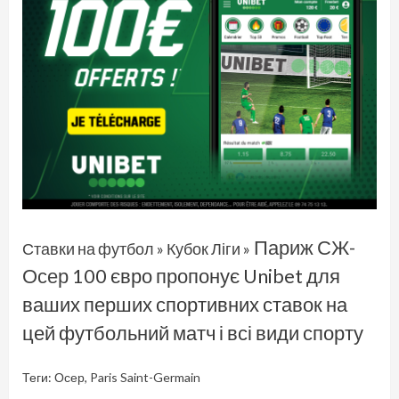
Париж СЖ-
Ставки на футбол
»
Кубок Ліги
»
Осер
100 євро пропонує Unibet для
ваших перших спортивних ставок на
цей футбольний матч і всі види спорту
Теги:
Осер
,
Paris Saint-Germain