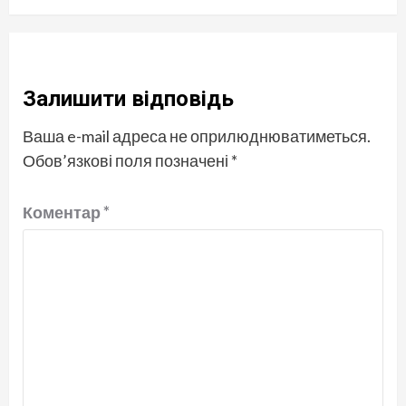
Залишити відповідь
Ваша e-mail адреса не оприлюднюватиметься.
Обов’язкові поля позначені
*
Коментар
*