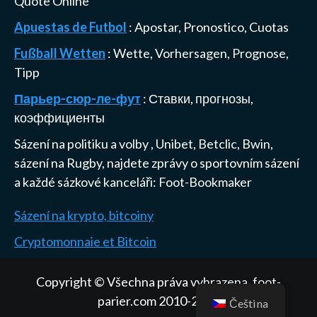
Quote Online
Apuestas de Futbol
: Apostar, Pronostico, Cuotas
Fußball Wetten
: Wette, Vorhersagen, Prognose,
Tipp
Парьер-сюр-ле-фут
: Ставки, прогнозы,
коэффициенты
Sázení na politiku a volby
,
Unibet, Betclic, Bwin,
sázení na Rugby
, najdete zprávy o sportovním sázení
a každé sázkové kanceláři:
Foot-Bookmaker
Sázení na krypto, bitcoiny
Cryptomonnaie et Bitcoin
Copyright © Všechna práva vyhrazena. foot-
parier.com 2010-2023
Čeština