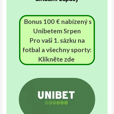
Bonus 100 € nabízený s
Unibetem
Srpen
Pro vaši 1. sázku na
fotbal a všechny sporty:
Klikněte zde