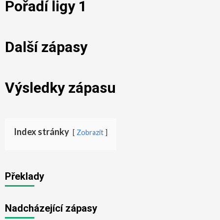
Pořadí ligy 1
Další zápasy
Výsledky zápasu
Index stránky
Zobrazit
Překlady
Nadcházející zápasy