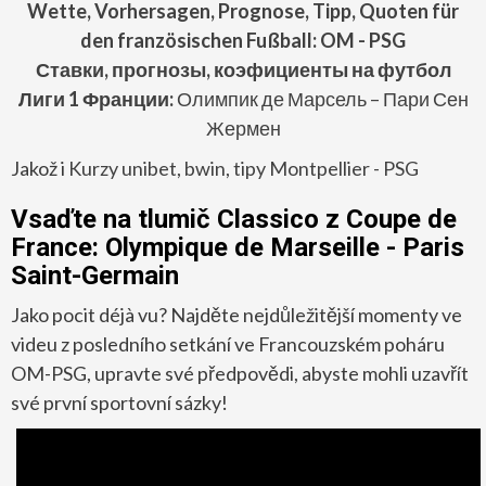
Wette, Vorhersagen, Prognose, Tipp, Quoten für
den französischen Fußball: OM - PSG
Ставки, прогнозы, коэфициенты на футбол
Лиги 1 Франции:
Олимпик де Марсель – Пари Сен
Жермен
Jakož i
Kurzy unibet, bwin, tipy Montpellier - PSG
Vsaďte na tlumič Classico z Coupe de
France: Olympique de Marseille - Paris
Saint-Germain
Jako pocit déjà vu? Najděte nejdůležitější momenty ve
videu z posledního setkání ve Francouzském poháru
OM-PSG, upravte své předpovědi, abyste mohli uzavřít
své první sportovní sázky!