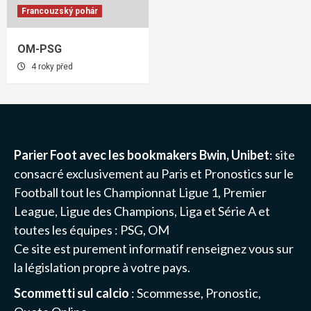
Francouzský pohár
OM-PSG
4 roky před
Parier Foot avec les bookmakers Bwin, Unibet
: site
consacré exclusivement au Paris et Pronostics sur le
Football tout les Championnat
Ligue 1
, Premier
League, Ligue des Champions, Liga et Série A et
toutes les équipes :
PSG
, OM
Ce site est purement informatif renseignez vous sur
la législation propre à votre pays.
Scommetti sul calcio
: Scommesse, Pronostic,