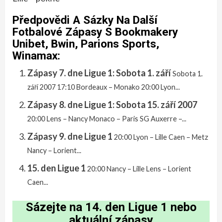
Předpovědi A Sázky Na Další
Fotbalové Zápasy S Bookmakery
Unibet, Bwin, Parions Sports,
Winamax:
Zápasy 7. dne Ligue 1: Sobota 1. září
Sobota 1.
září 2007 17:10 Bordeaux – Monako 20:00 Lyon...
Zápasy 8. dne Ligue 1: Sobota 15. září 2007
20:00 Lens – Nancy Monaco – Paris SG Auxerre –...
Zápasy 9. dne Ligue 1
20:00 Lyon – Lille Caen – Metz
Nancy – Lorient...
15. den Ligue 1
20:00 Nancy – Lille Lens – Lorient
Caen...
Sázejte na 14. den Ligue 1 nebo
aktuální zápasy