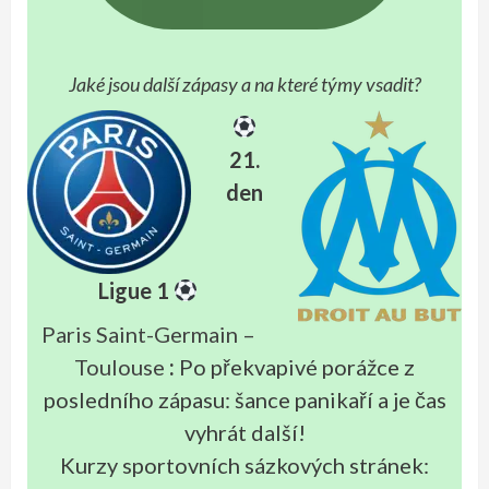
Jaké jsou další zápasy a na které týmy vsadit?
21.
den
Ligue 1
Paris Saint-Germain –
Toulouse
:
Po překvapivé porážce z
posledního zápasu: šance panikaří a je čas
vyhrát další!
Kurzy sportovních sázkových stránek: