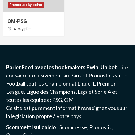
Francouzský pohár
OM-PSG
4 roky před
Parier Foot avec les bookmakers Bwin, Unibet
: site
consacré exclusivement au Paris et Pronostics sur le
Football tout les Championnat
Ligue 1
, Premier
League, Ligue des Champions, Liga et Série A et
toutes les équipes :
PSG
, OM
Ce site est purement informatif renseignez vous sur
la législation propre à votre pays.
Scommetti sul calcio
: Scommesse, Pronostic,