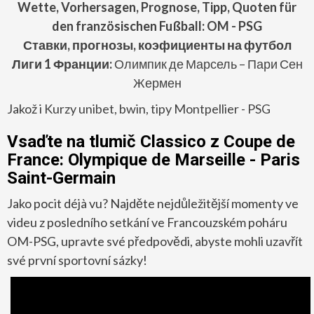
Wette, Vorhersagen, Prognose, Tipp, Quoten für
den französischen Fußball: OM - PSG
Ставки, прогнозы, коэфициенты на футбол
Лиги 1 Франции:
Олимпик де Марсель – Пари Сен
Жермен
Jakož i
Kurzy unibet, bwin, tipy Montpellier - PSG
Vsaďte na tlumič Classico z Coupe de
France: Olympique de Marseille - Paris
Saint-Germain
Jako pocit déjà vu? Najděte nejdůležitější momenty ve
videu z posledního setkání ve Francouzském poháru
OM-PSG, upravte své předpovědi, abyste mohli uzavřít
své první sportovní sázky!