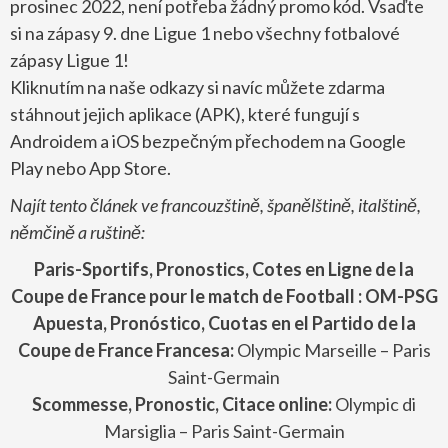
prosinec 2022, není potřeba žádný promo kód. Vsaďte
si na zápasy 9. dne Ligue 1 nebo všechny fotbalové
zápasy Ligue 1!
Kliknutím na naše odkazy si navíc můžete zdarma
stáhnout jejich aplikace (APK), které fungují s
Androidem a iOS bezpečným přechodem na Google
Play nebo App Store.
Najít tento článek ve francouzštině, španělštině, italštině,
němčině a ruštině:
Paris-Sportifs, Pronostics, Cotes en Ligne de la
Coupe de France pour le match de Football : OM-PSG
Apuesta, Pronóstico, Cuotas en el Partido de
la
Coupe de France
Francesa:
Olympic Marseille – Paris
Saint-Germain
Scommesse, Pronostic, Citace online:
Olympic di
Marsiglia – Paris Saint-Germain