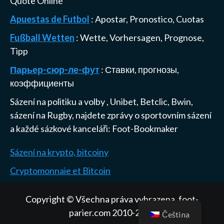
Quote Online
Apuestas de Futbol
: Apostar, Pronostico, Cuotas
Fußball Wetten
: Wette, Vorhersagen, Prognose,
Tipp
Парьер-сюр-ле-фут
: Ставки, прогнозы,
коэффициенты
Sázení na politiku a volby
,
Unibet, Betclic, Bwin,
sázení na Rugby
, najdete zprávy o sportovním sázení
a každé sázkové kanceláři:
Foot-Bookmaker
Sázení na krypto, bitcoiny
Cryptomonnaie et Bitcoin
Copyright © Všechna práva vyhrazena. foot-
parier.com 2010-2023
Čeština