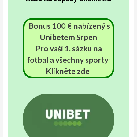
Bonus 100 € nabízený s
Unibetem
Srpen
Pro vaši 1. sázku na
fotbal a všechny sporty:
Klikněte zde