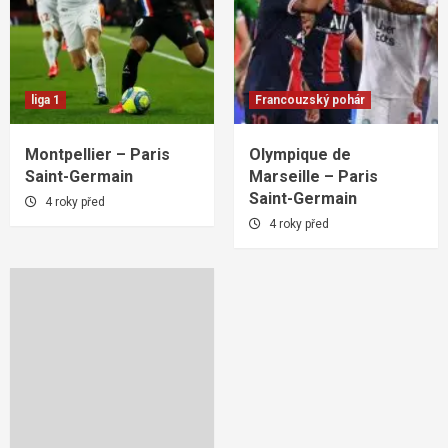
liga 1
Francouzský pohár
Montpellier – Paris
Olympique de
Saint-Germain
Marseille – Paris
Saint-Germain
4 roky před
4 roky před