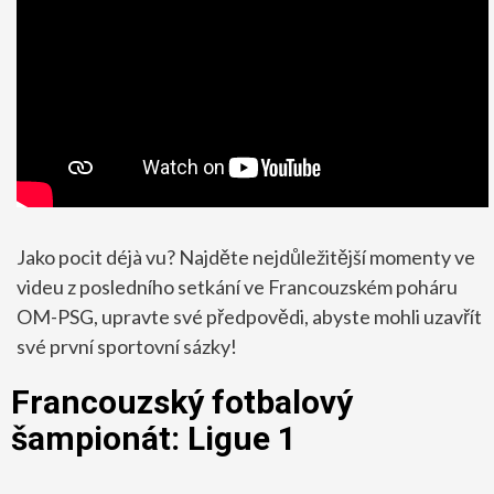
Jako pocit déjà vu? Najděte nejdůležitější momenty ve
videu z posledního setkání ve Francouzském poháru
OM-PSG, upravte své předpovědi, abyste mohli uzavřít
své první sportovní sázky!
Francouzský fotbalový
šampionát: Ligue 1