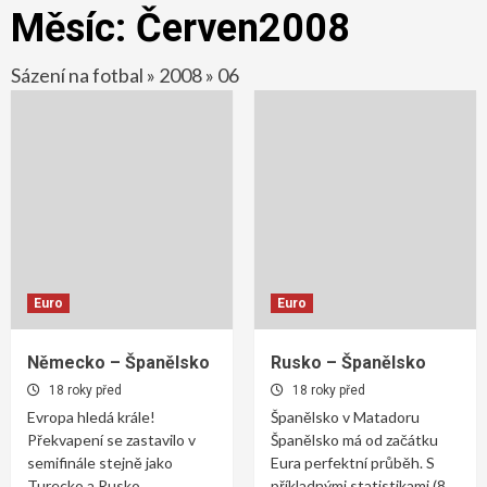
Měsíc:
Červen2008
Sázení na fotbal
»
2008
»
06
Euro
Euro
Německo – Španělsko
Rusko – Španělsko
18 roky před
18 roky před
Evropa hledá krále!
Španělsko v Matadoru
Překvapení se zastavilo v
Španělsko má od začátku
semifinále stejně jako
Eura perfektní průběh. S
Turecko a Rusko.
příkladnými statistikami (8