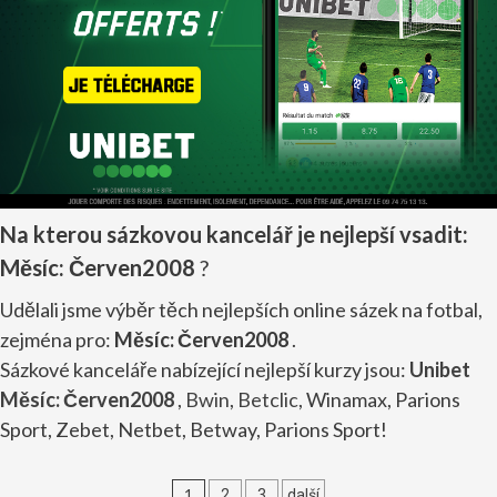
Na kterou sázkovou kancelář je nejlepší vsadit:
Měsíc:
Červen2008
?
Udělali jsme výběr těch nejlepších online sázek na fotbal,
zejména pro:
Měsíc:
Červen2008
.
Sázkové kanceláře nabízející nejlepší kurzy jsou:
Unibet
Měsíc:
Červen2008
,
Bwin
,
Betclic
, Winamax, Parions
Sport, Zebet, Netbet, Betway, Parions Sport!
Navigace
1
2
3
další