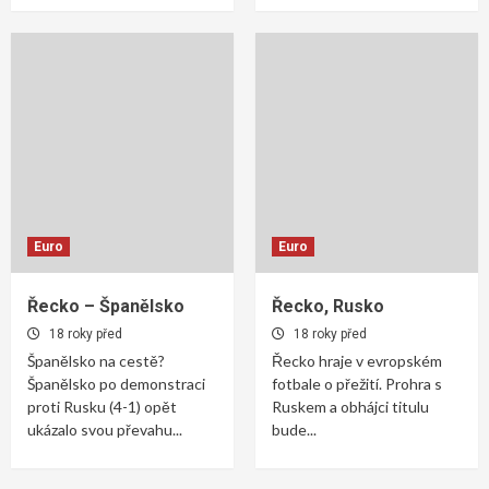
Euro
Euro
Řecko – Španělsko
Řecko, Rusko
18 roky před
18 roky před
Španělsko na cestě?
Řecko hraje v evropském
Španělsko po demonstraci
fotbale o přežití. Prohra s
proti Rusku (4-1) opět
Ruskem a obhájci titulu
ukázalo svou převahu...
bude...