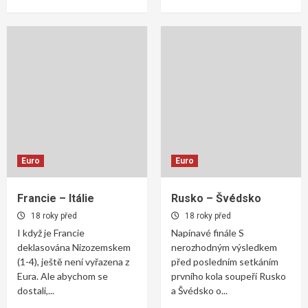
Euro
Euro
Francie – Itálie
Rusko – Švédsko
18 roky před
18 roky před
I když je Francie
Napínavé finále S
deklasována Nizozemskem
nerozhodným výsledkem
(1-4), ještě není vyřazena z
před posledním setkáním
Eura. Ale abychom se
prvního kola soupeří Rusko
dostali,...
a Švédsko o...