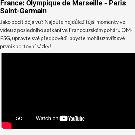
France: Olympique de Marseille - Paris
Saint-Germain
Jako pocit déjà vu? Najděte nejdůležitější momenty ve
videu z posledního setkání ve Francouzském poháru OM-
PSG, upravte své předpovědi, abyste mohli uzavřít své
první sportovní sázky!