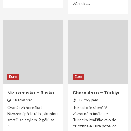
Zázrak z...
Euro
Euro
Nizozemsko – Rusko
Chorvatsko – Türkiye
18 roky před
18 roky před
Oranžová horečka!
Turecko je šílené V
Nizozemí přeletělo „skupinu
závratném finále se
smrti“ se stylem. 9 gólů za
Turecko kvalifikovalo do
3...
čtvrtfinále Eura poté, co...