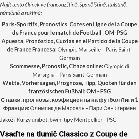
Najít tento článek ve francouzštině, španělštině, italštině,
němčině a ruštině:
Paris-Sportifs, Pronostics, Cotes en Ligne de la Coupe
de France pour le match de Football : OM-PSG
Apuesta, Pronóstico, Cuotas en el Partido de
la Coupe
de France
Francesa:
Olympic Marseille – Paris Saint-
Germain
Scommesse, Pronostic, Citace online:
Olympic di
Marsiglia – Paris Saint-Germain
Wette, Vorhersagen, Prognose, Tipp, Quoten für den
französischen Fußball: OM - PSG
Ставки, прогнозы, коэфициенты на футбол Лиги 1
Франции:
Олимпик де Марсель – Пари Сен Жермен
Jakož i
Kurzy unibet, bwin, tipy Montpellier - PSG
Vsaďte na tlumič Classico z Coupe de