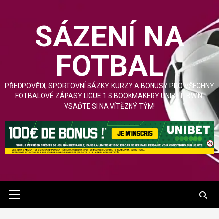
Přejít
na
SÁZENÍ NA
obsah
FOTBAL
PŘEDPOVĚDI, SPORTOVNÍ SÁZKY, KURZY A BONUSY PRO VŠECHNY
FOTBALOVÉ ZÁPASY LIGUE 1 S BOOKMAKERY UNIBET, BWIN:
VSAĎTE SI NA VÍTĚZNÝ TÝM!
Hlavní
nabídka