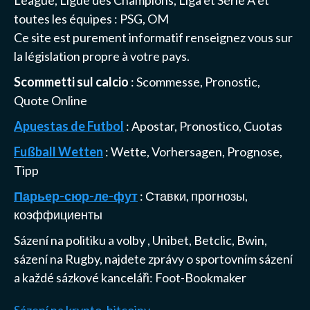
toutes les équipes :
PSG
, OM
Ce site est purement informatif renseignez vous sur
la législation propre à votre pays.
Scommetti sul calcio
: Scommesse, Pronostic,
Quote Online
Apuestas de Futbol
: Apostar, Pronostico, Cuotas
Fußball Wetten
: Wette, Vorhersagen, Prognose,
Tipp
Парьер-сюр-ле-фут
: Ставки, прогнозы,
коэффициенты
Sázení na politiku a volby
,
Unibet, Betclic, Bwin,
sázení na Rugby
, najdete zprávy o sportovním sázení
a každé sázkové kanceláři:
Foot-Bookmaker
Sázení na krypto, bitcoiny