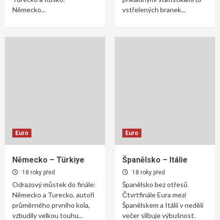
Německo...
vstřelených branek...
Euro
Euro
Německo – Türkiye
Španělsko – Itálie
18 roky před
18 roky před
Odrazový můstek do finále:
Španělsko bez otřesů
Německo a Turecko, autoři
Čtvrtfinále Eura mezi
průměrného prvního kola,
Španělskem a Itálií v neděli
vzbudily velkou touhu...
večer slibuje výbušnost.